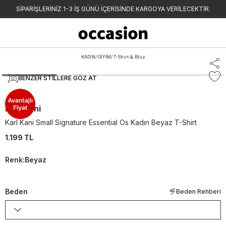
SİPARİŞLERİNİZ 1-3 İŞ GÜNÜ İÇERİSİNDE KARGOYA VERİLECEKTİR.
KADIN
/
GİYİM
/
T-Shirt & Bluz
BENZER STILLERE GÖZ AT
Karl Kani
Karl Kani Small Signature Essential Os Kadın Beyaz T-Shirt
1.199 TL
Renk
:
Beyaz
Beden
Beden Rehberi