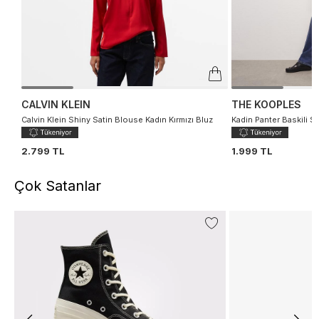
CALVIN KLEIN
THE KOOPLES
Calvin Klein Shiny Satin Blouse Kadın Kırmızı Bluz
Kadin Panter Baskili S
2.799 TL
1.999 TL
Çok Satanlar