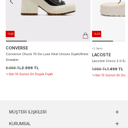
-%50
-%25
CONVERSE
+2 Renk
Converse Chuck 70 De Luxe Heel Unisex Siyah/Krem
LACOSTE
Sneaker
Lacoste Croco 2.0 Erke
5.999 TL
2.999 TL
1.999 TL
1.499 TL
Son 10 Günün En Düşük Fiyatı
Son 10 Günün En Düşü
MÜŞTERI İLIŞKILERI
KURUMSAL