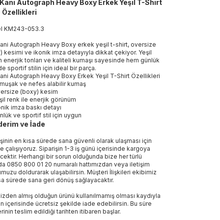
 Kani Autograph Heavy Boxy Erkek Yeşil T-Shirt
 Özellikleri
el
KM243-053
.
3
Kani Autograph Heavy Boxy erkek yeşil t-shirt, oversize
) kesimi ve ikonik imza detayıyla dikkat çekiyor. Yeşil
n enerjik tonları ve kaliteli kumaşı sayesinde hem günlük
 sportif stilin için ideal bir parça.
Kani Autograph Heavy Boxy Erkek Yeşil T-Shirt Özellikleri
muşak ve nefes alabilir kumaş
ersize (boxy) kesim
şil renk ile enerjik görünüm
onik imza baskı detayı
nlük ve sportif stil için uygun
erim ve İade
işinin en kısa sürede sana güvenli olarak ulaşması için
e çalışıyoruz. Siparişin 1-3 iş günü içerisinde kargoya
ecektir. Herhangi bir sorun olduğunda bize her türlü
a 0850 800 01 20 numaralı hattımızdan veya iletişim
muzu doldurarak ulaşabilirsin. Müşteri İlişkileri ekibimiz
sa sürede sana geri dönüş sağlayacaktır.
izden almış olduğun ürünü kullanılmamış olması kaydıyla
n içerisinde ücretsiz şekilde iade edebilirsin. Bu süre
rinin teslim edildiği tarihten itibaren başlar.