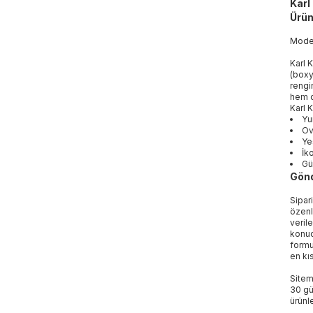
Karl
Ürün
Mod
Karl 
(boxy
rengi
hem de
Karl 
Yu
Ov
Ye
İk
Gü
Gönd
Sipar
özenl
veril
konud
formu
en kı
Sitem
30 gü
ürünle