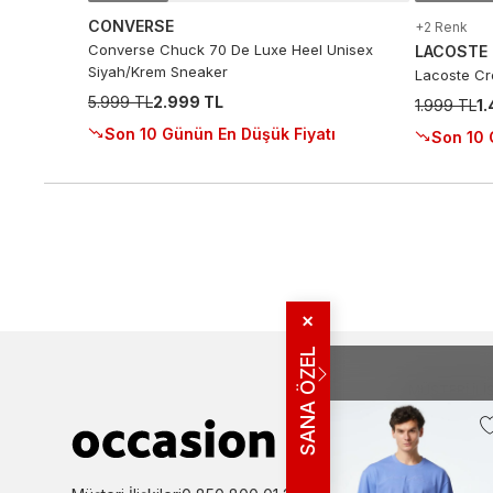
CONVERSE
+2 Renk
Converse Chuck 70 De Luxe Heel Unisex
LACOSTE
Siyah/Krem Sneaker
Lacoste Cro
5.999 TL
2.999 TL
1.999 TL
1
Son 10 Günün En Düşük Fiyatı
Son 10 
✕
SANA ÖZEL
MÜŞTERI İLIŞ
Bize Ulaşın
Sıkça Sorulan
İade ve İptal 