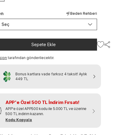
en
Beden Rehberi
Seç
Sepete Ekle
sion
tarafından gönderilecektir.
Bonus kartlara vade farksız 4 taksit!
Aylık
449 TL
APP'e Özel 500 TL İndirim Fırsatı!
APP'e özel APP500 kodu ile 5.000 TL ve üzerine
500 TL indirim kazanın.
Kodu Kopyala