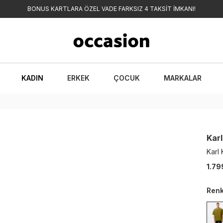
BONUS KARTLARA ÖZEL VADE FARKSIZ 4 TAKSİT İMKANI!
KADIN
ERKEK
ÇOCUK
MARKALAR
Karl
Karl
1.79
Ren