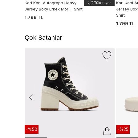
Karl Kani Autograph Heavy
Karl Kani 
Jersey Boxy Erkek Mor T-Shirt
Jersey Box
Shirt
1.799 TL
1.799 TL
Çok Satanlar
-%50
-%25