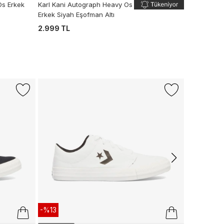
Os Erkek
Karl Kani Autograph Heavy Os
Erkek Siyah Eşofman Altı
2.999 TL
-%43
LACOSTE
L.12.12 Erkek
6.990 TL
3
-%13