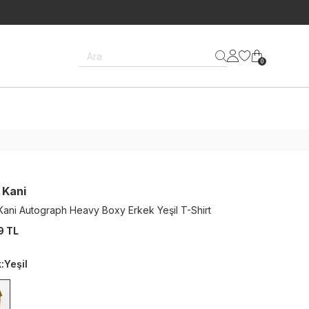
Ara
0
 Kani
 Kani Autograph Heavy Boxy Erkek Yeşil T-Shirt
9 TL
k
:
Yeşil