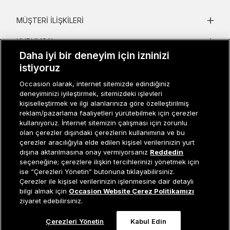
MÜŞTERI İLIŞKILERI
KURUMSAL
Daha iyi bir deneyim için izninizi
KADIN KATEGORILER
istiyoruz
GRUP MARKALAR
Occasion olarak, internet sitemizde edindiğiniz
deneyiminizi iyileştirmek, sitemizdeki işlevleri
kişiselleştirmek ve ilgi alanlarınıza göre özelleştirilmiş
ERKEK KATEGORILER
reklam/pazarlama faaliyetleri yürütebilmek için çerezler
kullanıyoruz. İnternet sitemizin çalışması için zorunlu
olan çerezler dışındaki çerezlerin kullanımına ve bu
çerezler aracılığıyla elde edilen kişisel verilerinizin yurt
Müşteri İlişkileri
0 850 800 01 20
dışına aktarılmasına onay vermiyorsanız
Reddedin
seçeneğine; çerezlere ilişkin tercihlerinizi yönetmek için
ise “Çerezleri Yönetin” butonuna tıklayabilirsiniz.
Çerezler ile kişisel verilerinizin işlenmesine dair detaylı
Occasion bir EREN PERAKENDE markasıdır. © Eren Holding
Tükendi
bilgi almak için
Occasion Website Çerez Politikamızı
ziyaret edebilirsiniz.
Çerezleri Yönetin
Kabul Edin
0