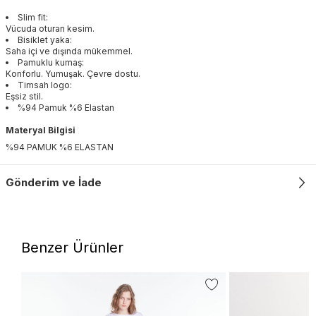
Slim fit:
Vücuda oturan kesim.
Bisiklet yaka:
Saha içi ve dışında mükemmel.
Pamuklu kumaş:
Konforlu. Yumuşak. Çevre dostu.
Timsah logo:
Eşsiz stil.
%94 Pamuk %6 Elastan
Materyal Bilgisi
%94 PAMUK %6 ELASTAN
Gönderim ve İade
Benzer Ürünler