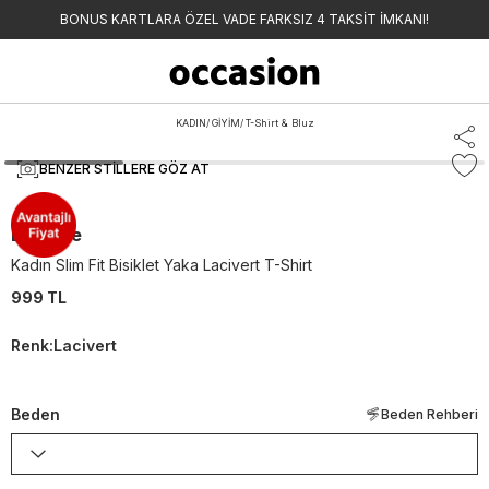
BONUS KARTLARA ÖZEL VADE FARKSIZ 4 TAKSİT İMKANI!
KADIN
/
GİYİM
/
T-Shirt & Bluz
BENZER STILLERE GÖZ AT
Lacoste
Kadın Slim Fit Bisiklet Yaka Lacivert T-Shirt
999 TL
Renk
:
Lacivert
Beden
Beden Rehberi