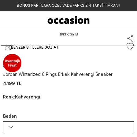
BONUS KARTLARA ÖZEL VADE FARKSIZ 4 TAKSİT İMKANI!
ERKEK
/
GİYİM
BENZER STILLERE GÖZ AT
Jordan
Jordan Winterized 6 Rings Erkek Kahverengi Sneaker
4.199 TL
Renk
:
Kahverengi
Beden