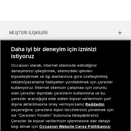
MÜŞTERI İLIŞKILERI
KURUMSAL
Daha iyi bir deneyim için izninizi
istiyoruz
KADIN KATEGORILER
Occasion olarak, internet sitemizde edindiğiniz
GRUP MARKALAR
deneyiminizi iyileştirmek, sitemizdeki işlevleri
kişiselleştirmek ve ilgi alanlarınıza göre özelleştirilmiş
ERKEK KATEGORILER
reklam/pazarlama faaliyetleri yürütebilmek için çerezler
kullanıyoruz. İnternet sitemizin çalışması için zorunlu
olan çerezler dışındaki çerezlerin kullanımına ve bu
çerezler aracılığıyla elde edilen kişisel verilerinizin yurt
Müşteri İlişkileri
0 850 800 01 20
dışına aktarılmasına onay vermiyorsanız
Reddedin
seçeneğine; çerezlere ilişkin tercihlerinizi yönetmek için
ise “Çerezleri Yönetin” butonuna tıklayabilirsiniz.
Çerezler ile kişisel verilerinizin işlenmesine dair detaylı
Sepete Ekle
bilgi almak için
Occasion Website Çerez Politikamızı
Occasion bir EREN PERAKENDE markasıdır. © Eren Holding