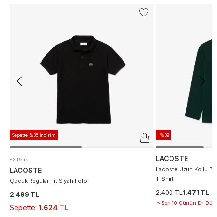
Sepette %35 İndirim
-%39
LACOSTE
+2 Renk
Lacoste Uzun Kollu Bis
LACOSTE
T-Shirt
Çocuk Regular Fit Siyah Polo
2.400 TL
1.471 TL
2.499 TL
Son 10 Günün En Düşü
Sepette
:
1.624 TL