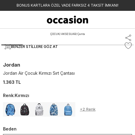
BONUS KARTLARA ÖZEL VADE FARKSIZ 4 TAKSİT İMKANI!
ÇOCUK
/
AKSESUAR
/
Çanta
BENZER STILLERE GÖZ AT
Jordan
Jordan Air Çocuk Kırmızı Sırt Çantası
1.363 TL
Renk
:
Kırmızı
+
2
Renk
Beden