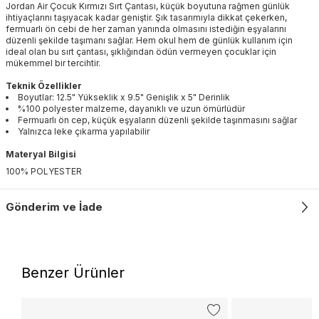
Jordan Air Çocuk Kırmızı Sırt Çantası, küçük boyutuna rağmen günlük
ihtiyaçlarını taşıyacak kadar geniştir. Şık tasarımıyla dikkat çekerken,
fermuarlı ön cebi de her zaman yanında olmasını istediğin eşyalarını
düzenli şekilde taşımanı sağlar. Hem okul hem de günlük kullanım için
ideal olan bu sırt çantası, şıklığından ödün vermeyen çocuklar için
mükemmel bir tercihtir.
Teknik Özellikler
Boyutlar: 12.5" Yükseklik x 9.5" Genişlik x 5" Derinlik
%100 polyester malzeme, dayanıklı ve uzun ömürlüdür
Fermuarlı ön cep, küçük eşyaların düzenli şekilde taşınmasını sağlar
Yalnızca leke çıkarma yapılabilir
Materyal Bilgisi
100% POLYESTER
Gönderim ve İade
Benzer Ürünler