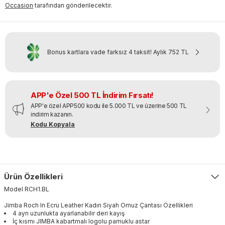
Occasion
tarafından gönderilecektir.
Bonus kartlara vade farksız 4 taksit!
Aylık
752 TL
APP'e Özel 500 TL İndirim Fırsatı!
APP'e özel APP500 kodu ile 5.000 TL ve üzerine 500 TL
indirim kazanın.
Kodu Kopyala
Ürün Özellikleri
Model
RCH1
.
BL
Jimba Roch In Ecru Leather Kadın Siyah Omuz Çantası Özellikleri
4 ayrı uzunlukta ayarlanabilir deri kayış
İç kısmı JIMBA kabartmalı logolu pamuklu astar