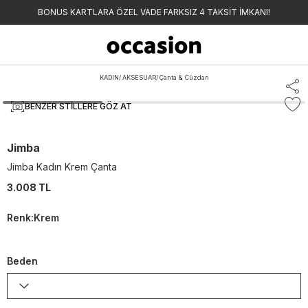
BONUS KARTLARA ÖZEL VADE FARKSIZ 4 TAKSİT İMKANI!
KADIN
/
AKSESUAR
/
Çanta & Cüzdan
BENZER STILLERE GÖZ AT
Jimba
Jimba Kadın Krem Çanta
3.008 TL
Renk
:
Krem
Beden