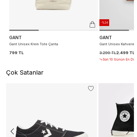
-%24
GANT
GANT
Gant Unisex Krem Tote Çanta
Gant Unisex Kahverengi
799 TL
3.299 TL
2.499 TL
Son 10 Günün En Düşü
Çok Satanlar