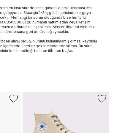
işinin en kısa sürede sana güvenli olarak ulaşması için
e çalışıyoruz. Siparişin 1-3 iş günü içerisinde kargoya
ecektir. Herhangi bir sorun olduğunda bize her türlü
a 0850 800 01 20 numaralı hattımızdan veya iletişim
muzu doldurarak ulaşabilirsin. Müşteri İlişkileri ekibimiz
sa sürede sana geri dönüş sağlayacaktır.
izden almış olduğun ürünü kullanılmamış olması kaydıyla
n içerisinde ücretsiz şekilde iade edebilirsin. Bu süre
rinin teslim edildiği tarihten itibaren başlar.
-%17
+1 Renk
LACOSTE
Lacoste Bas
2.999 TL
2.
Son 10 G