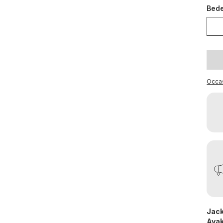
Bed
Occa
Jack
Ayak