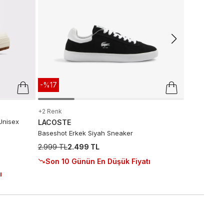
Sepette
:
2
Son 10 G
-%17
+2 Renk
Unisex
LACOSTE
Baseshot Erkek Siyah Sneaker
2.999 TL
2.499 TL
Son 10 Günün En Düşük Fiyatı
ı