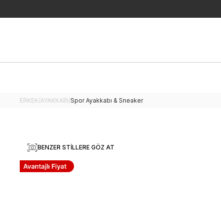
ERKEK
/
AYAKKABI
/
Spor Ayakkabı & Sneaker
BENZER STILLERE GÖZ AT