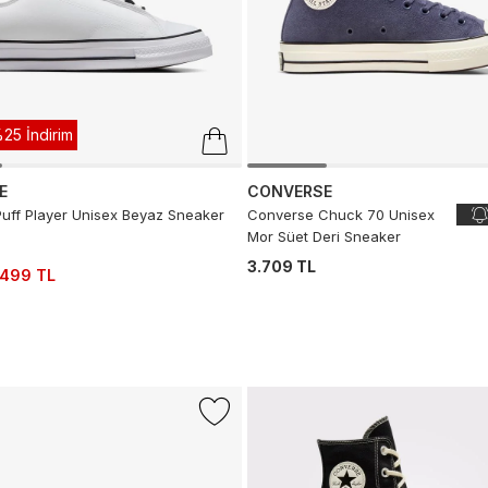
25 İndirim
E
CONVERSE
uff Player Unisex Beyaz Sneaker
Converse Chuck 70 Unisex
Mor Süet Deri Sneaker
3.709 TL
.499 TL