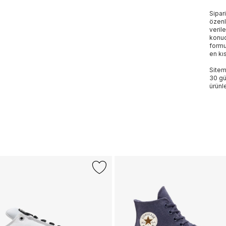
Sipar
özenl
veril
konud
formu
en kı
Sitem
30 gü
ürünle