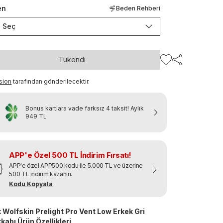
en
Beden Rehberi
Seç
Tükendi
sion
tarafından gönderilecektir.
Bonus kartlara vade farksız 4 taksit!
Aylık
949 TL
APP'e Özel 500 TL İndirim Fırsatı!
APP'e özel APP500 kodu ile 5.000 TL ve üzerine
500 TL indirim kazanın.
Kodu Kopyala
 Wolfskin Prelight Pro Vent Low Erkek Gri
kabı Ürün Özellikleri