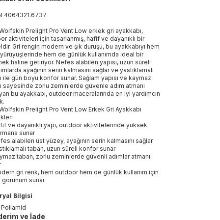
el
4064321
.
6737
Wolfskin Prelight Pro Vent Low erkek gri ayakkabı,
r aktiviteleri için tasarlanmış, hafif ve dayanıklı bir
dir. Gri rengin modern ve şık duruşu, bu ayakkabıyı hem
yürüyüşlerinde hem de günlük kullanımda ideal bir
ek haline getiriyor. Nefes alabilen yapısı, uzun süreli
nımlarda ayağının serin kalmasını sağlar ve yastıklamalı
ı ile gün boyu konfor sunar. Sağlam yapısı ve kaymaz
ı sayesinde zorlu zeminlerde güvenle adım atmanı
yan bu ayakkabı, outdoor maceralarında en iyi yardımcın
k.
Wolfskin Prelight Pro Vent Low Erkek Gri Ayakkabı
kleri
fif ve dayanıklı yapı, outdoor aktivitelerinde yüksek
rmans sunar
fes alabilen üst yüzey, ayağının serin kalmasını sağlar
stıklamalı taban, uzun süreli konfor sunar
ymaz taban, zorlu zeminlerde güvenli adımlar atmanı
r
dern gri renk, hem outdoor hem de günlük kullanım için
ir görünüm sunar
yal Bilgisi
 Poliamid
erim ve İade