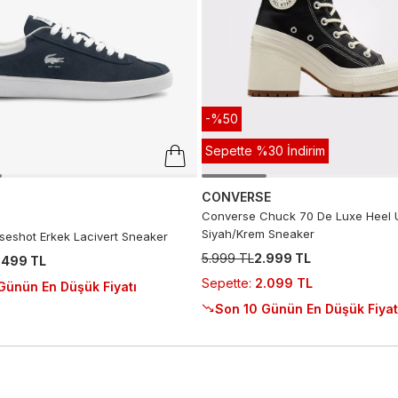
-%50
Sepette %30 İndirim
CONVERSE
Converse Chuck 70 De Luxe Heel 
Siyah/Krem Sneaker
seshot Erkek Lacivert Sneaker
5.999 TL
2.999 TL
.499 TL
Sepette
:
2.099 TL
Günün En Düşük Fiyatı
Son 10 Günün En Düşük Fiyat