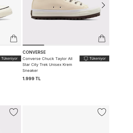
CONVERSE
Converse Chuck Taylor All
Star City Trek Unisex Krem
Sneaker
1.999 TL
-%50
Sepette %
CONVERS
Converse C
Krem Sneak
5.999 TL
2.