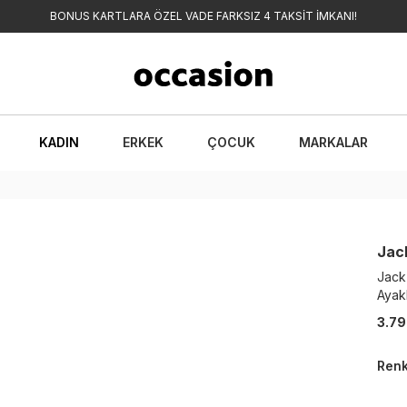
BONUS KARTLARA ÖZEL VADE FARKSIZ 4 TAKSİT İMKANI!
KADIN
ERKEK
ÇOCUK
MARKALAR
Jac
Jack
Ayak
3.79
Ren