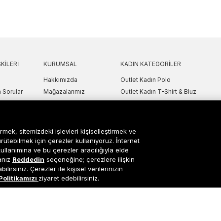
KILERI
KURUMSAL
KADIN KATEGORILER
Hakkımızda
Outlet Kadın Polo
 Sorular
Mağazalarımız
Outlet Kadın T-Shirt & Bluz
Politikası
Sanal Çadır
Outlet Kadın Gömlek
lgilendirme
Bilgi Toplum Hizmetleri
Outlet Kadın Sweatshirt
arı
Çerez Ayarları
Outlet Kadın Elbise
rmek, sitemizdeki işlevleri kişiselleştirmek ve
etni
Outlet Kadın Yelek
ürütebilmek için çerezler kullanıyoruz. İnternet
kullanımına ve bu çerezler aracılığıyla elde
Outlet Kadın Mont & Ceket
sanız
Reddedin
seçeneğine; çerezlere ilişkin
ipariş Takip
Outlet Kadın Spor Ayakkabı & Snea
lirsiniz. Çerezler ile kişisel verilerinizin
i
Outlet Kadın Çanta & Cüzdan
Politikamızı
ziyaret edebilirsiniz.
Occasion bir EREN PERAKENDE markasıdır. © Eren Holding