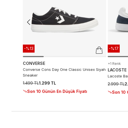
-%13
-%17
CONVERSE
+1 Renk
Converse Cons Day One Classic Unisex Siyah
LACOSTE
Sneaker
Lacoste Ba
1.499 TL
1.299 TL
2.999 TL
2
Son 10 Günün En Düşük Fiyatı
Son 10 