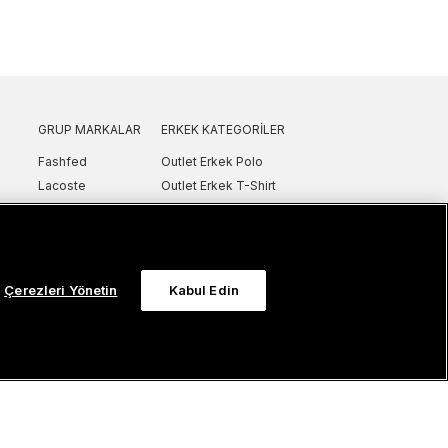
GRUP MARKALAR
ERKEK KATEGORILER
Fashfed
Outlet Erkek Polo
Lacoste
Outlet Erkek T-Shirt
GANT
Outlet Erkek Gömlek
Nautica
Outlet Erkek Sweatshirt
SuperStep
Outlet Erkek Eşofman
Converse
Outlet Erkek Yelek
Çerezleri Yönetin
Kabul Edin
Intersport
Outlet Erkek Mont & Ceket
ker
UNITED4
Outlet Erkek Spor Ayakkabı & Sneaker
Sanal Çadır
Outlet Erkek Terlik & Sandalet