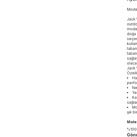
Mod
Jack 
outdoo
model
doğa 
seçen
kulla
taban
taban
sağla
olaca
Jack 
Özelli
Ha
perfo
Ne
Ya
Ka
sağla
Mo
şık b
Mater
%100
Gönd