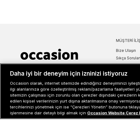
MÜŞTERI İLIŞ
Bize Ulaşın
Sıkça Sorulan
İade ve İptal 
Müşteri İlişkileri
0 850 800 01 20
Daha iyi bir deneyim için izninizi istiyoruz
Kampanya Bi
Kullanım Şartl
Occasion olarak, internet sitemizde edindiğiniz deneyiminizi iyileşti
Aydınlatma M
ilgi alanlarınıza göre özelleştirilmiş reklam/pazarlama faaliyetleri y
sitemizin çalışması için zorunlu olan çerezler dışındaki çerezlerin 
Site Haritası
edilen kişisel verilerinizin yurt dışına aktarılmasına onay vermiyor
Misafir Üye S
tercihlerinizi yönetmek için ise “Çerezleri Yönetin” butonuna tıklayabi
İşlem Rehber
işlenmesine dair detaylı bilgi almak için
Occasion Website Çerez 