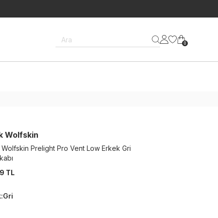
Ara
0
k Wolfskin
 Wolfskin Prelight Pro Vent Low Erkek Gri
kabı
9 TL
k
:
Gri