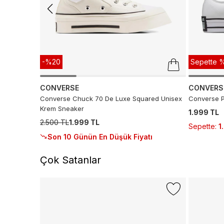
-%20
Sepette %
CONVERSE
CONVERS
Converse Chuck 70 De Luxe Squared Unisex
Converse P
Krem Sneaker
1.999 TL
2.500 TL
1.999 TL
Sepette
:
1
Son 10 Günün En Düşük Fiyatı
Çok Satanlar