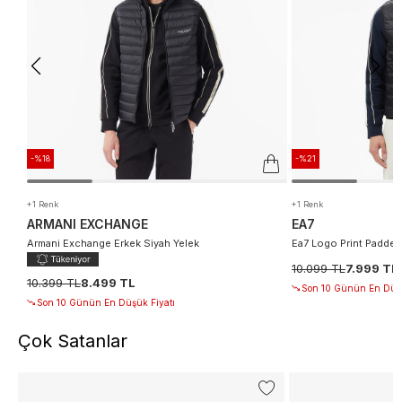
-%18
-%21
+1 Renk
+1 Renk
ARMANI EXCHANGE
EA7
Armani Exchange Erkek Siyah Yelek
Ea7 Logo Print Padded
10.099 TL
7.999 TL
10.399 TL
8.499 TL
Son 10 Günün En Düşü
Son 10 Günün En Düşük Fiyatı
Çok Satanlar