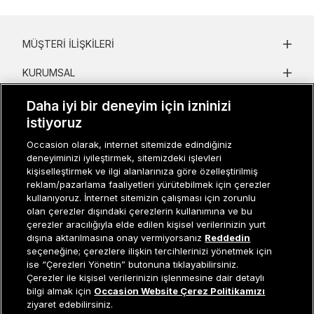
MÜŞTERI İLIŞKILERI
KURUMSAL
KADIN KATEGORILER
Daha iyi bir deneyim için izninizi
istiyoruz
GRUP MARKALAR
Occasion olarak, internet sitemizde edindiğiniz
deneyiminizi iyileştirmek, sitemizdeki işlevleri
ERKEK KATEGORILER
kişiselleştirmek ve ilgi alanlarınıza göre özelleştirilmiş
reklam/pazarlama faaliyetleri yürütebilmek için çerezler
kullanıyoruz. İnternet sitemizin çalışması için zorunlu
Müşteri İlişkileri
0 850 800 01 20
olan çerezler dışındaki çerezlerin kullanımına ve bu
çerezler aracılığıyla elde edilen kişisel verilerinizin yurt
dışına aktarılmasına onay vermiyorsanız
Reddedin
seçeneğine; çerezlere ilişkin tercihlerinizi yönetmek için
ise “Çerezleri Yönetin” butonuna tıklayabilirsiniz.
Occasion bir EREN PERAKENDE markasıdır. © Eren Holding
Çerezler ile kişisel verilerinizin işlenmesine dair detaylı
Sepete Ekle
bilgi almak için
Occasion Website Çerez Politikamızı
ziyaret edebilirsiniz.