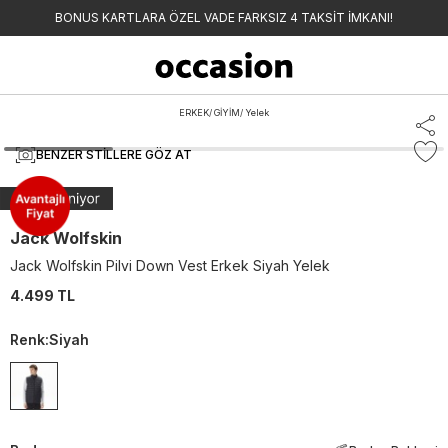
BONUS KARTLARA ÖZEL VADE FARKSIZ 4 TAKSİT İMKANI!
ERKEK
/
GİYİM
/
Yelek
BENZER STILLERE GÖZ AT
Jack Wolfskin
Jack Wolfskin Pilvi Down Vest Erkek Siyah Yelek
4.499 TL
Renk
:
Siyah