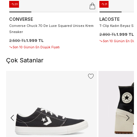
-%20
-%31
CONVERSE
LACOSTE
Converse Chuck 70 De Luxe Squared Unisex Krem
T-Clip Kadın Beyaz Sn
Sneaker
2.890 TL
1.999 TL
2.500 TL
1.999 TL
Son 10 Günün En Düşü
Son 10 Günün En Düşük Fiyatı
Çok Satanlar