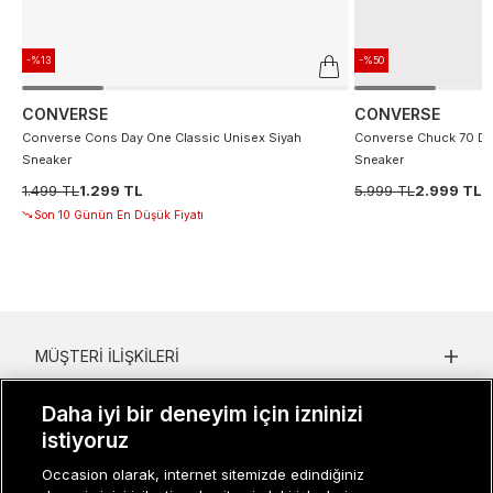
-%13
-%50
CONVERSE
CONVERSE
Converse Cons Day One Classic Unisex Siyah
Converse Chuck 70 De
Sneaker
Sneaker
1.499 TL
1.299 TL
5.999 TL
2.999 TL
Son 10 Günün En Düşük Fiyatı
MÜŞTERI İLIŞKILERI
KURUMSAL
Daha iyi bir deneyim için izninizi
istiyoruz
KADIN KATEGORILER
Occasion olarak, internet sitemizde edindiğiniz
GRUP MARKALAR