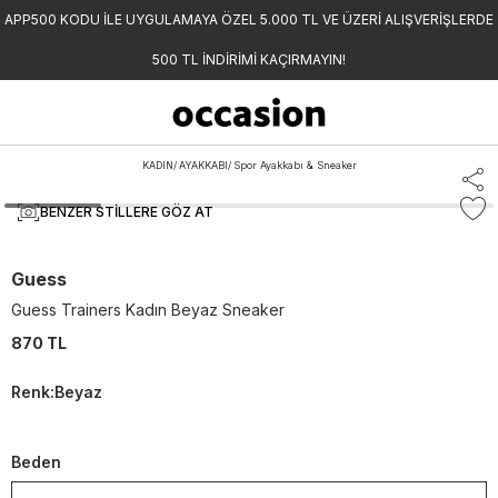
APP500 KODU İLE UYGULAMAYA ÖZEL 5.000 TL VE ÜZERİ ALIŞVERİŞLERDE
500 TL İNDİRİMİ KAÇIRMAYIN!
KADIN
/
AYAKKABI
/
Spor Ayakkabı & Sneaker
BENZER STILLERE GÖZ AT
Guess
Guess Trainers Kadın Beyaz Sneaker
870 TL
Renk
:
Beyaz
Beden