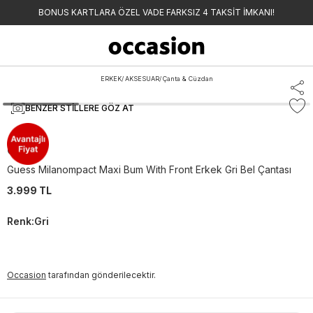
BONUS KARTLARA ÖZEL VADE FARKSIZ 4 TAKSİT İMKANI!
ERKEK
/
AKSESUAR
/
Çanta & Cüzdan
BENZER STILLERE GÖZ AT
Guess
Guess Milanompact Maxi Bum With Front Erkek Gri Bel Çantası
3.999 TL
Renk
:
Gri
Occasion
tarafından gönderilecektir.