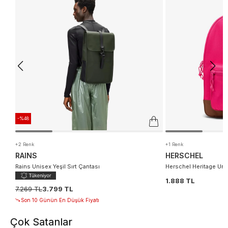
-%48
+2 Renk
+1 Renk
RAINS
HERSCHEL
Rains Unisex Yeşil Sırt Çantası
Herschel Heritage Uni
1.888 TL
7.269 TL
3.799 TL
Son 10 Günün En Düşük Fiyatı
Çok Satanlar