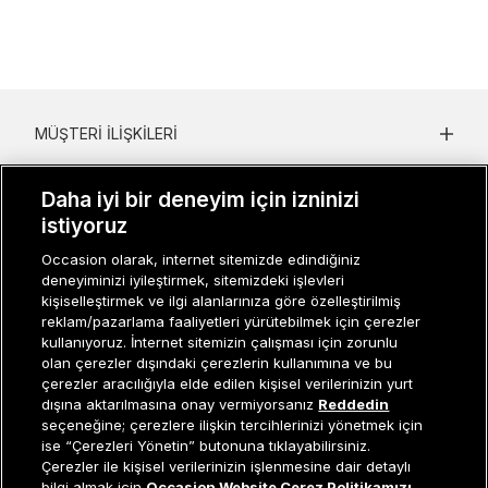
MÜŞTERI İLIŞKILERI
KURUMSAL
Daha iyi bir deneyim için izninizi
istiyoruz
KADIN KATEGORILER
Occasion olarak, internet sitemizde edindiğiniz
GRUP MARKALAR
deneyiminizi iyileştirmek, sitemizdeki işlevleri
kişiselleştirmek ve ilgi alanlarınıza göre özelleştirilmiş
ERKEK KATEGORILER
reklam/pazarlama faaliyetleri yürütebilmek için çerezler
kullanıyoruz. İnternet sitemizin çalışması için zorunlu
olan çerezler dışındaki çerezlerin kullanımına ve bu
çerezler aracılığıyla elde edilen kişisel verilerinizin yurt
Müşteri İlişkileri
0 850 800 01 20
dışına aktarılmasına onay vermiyorsanız
Reddedin
seçeneğine; çerezlere ilişkin tercihlerinizi yönetmek için
ise “Çerezleri Yönetin” butonuna tıklayabilirsiniz.
Çerezler ile kişisel verilerinizin işlenmesine dair detaylı
Occasion bir EREN PERAKENDE markasıdır. © Eren Holding
Tükendi
bilgi almak için
Occasion Website Çerez Politikamızı