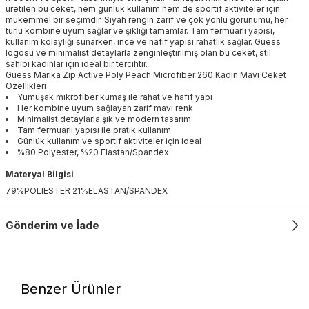
üretilen bu ceket, hem günlük kullanım hem de sportif aktiviteler için
mükemmel bir seçimdir. Siyah rengin zarif ve çok yönlü görünümü, her
türlü kombine uyum sağlar ve şıklığı tamamlar. Tam fermuarlı yapısı,
kullanım kolaylığı sunarken, ince ve hafif yapısı rahatlık sağlar. Guess
logosu ve minimalist detaylarla zenginleştirilmiş olan bu ceket, stil
sahibi kadınlar için ideal bir tercihtir.
Guess Marika Zip Active Poly Peach Microfiber 260 Kadın Mavi Ceket
Özellikleri
Yumuşak mikrofiber kumaş ile rahat ve hafif yapı
Her kombine uyum sağlayan zarif mavi renk
Minimalist detaylarla şık ve modern tasarım
Tam fermuarlı yapısı ile pratik kullanım
Günlük kullanım ve sportif aktiviteler için ideal
%80 Polyester, %20 Elastan/Spandex
Materyal Bilgisi
79%POLIESTER 21%ELASTAN/SPANDEX
Gönderim ve İade
Benzer Ürünler