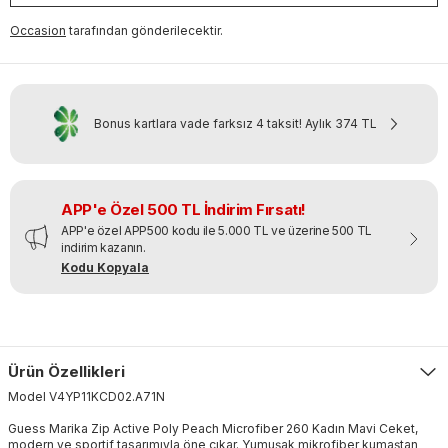
Occasion
tarafından gönderilecektir.
Bonus kartlara vade farksız 4 taksit!
Aylık
374 TL
APP'e Özel 500 TL İndirim Fırsatı!
APP'e özel APP500 kodu ile 5.000 TL ve üzerine 500 TL
indirim kazanın.
Kodu Kopyala
Ürün Özellikleri
Model
V4YP11KCD02
.
A71N
Guess Marika Zip Active Poly Peach Microfiber 260 Kadın Mavi Ceket,
modern ve sportif tasarımıyla öne çıkar. Yumuşak mikrofiber kumaştan