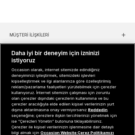
MÜŞTERI İLIŞKILERI
KURUMSAL
Daha iyi bir deneyim için izninizi
istiyoruz
KADIN KATEGORILER
Occasion olarak, internet sitemizde edindiğiniz
GRUP MARKALAR
deneyiminizi iyileştirmek, sitemizdeki işlevleri
kişiselleştirmek ve ilgi alanlarınıza göre özelleştirilmiş
ERKEK KATEGORILER
reklam/pazarlama faaliyetleri yürütebilmek için çerezler
kullanıyoruz. İnternet sitemizin çalışması için zorunlu
olan çerezler dışındaki çerezlerin kullanımına ve bu
çerezler aracılığıyla elde edilen kişisel verilerinizin yurt
Müşteri İlişkileri
0 850 800 01 20
dışına aktarılmasına onay vermiyorsanız
Reddedin
seçeneğine; çerezlere ilişkin tercihlerinizi yönetmek için
ise “Çerezleri Yönetin” butonuna tıklayabilirsiniz.
Çerezler ile kişisel verilerinizin işlenmesine dair detaylı
Occasion bir EREN PERAKENDE markasıdır. © Eren Holding
Tükendi
bilgi almak için
Occasion Website Çerez Politikamızı