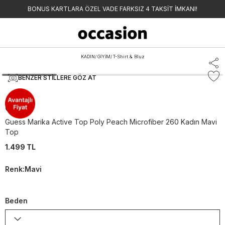
BONUS KARTLARA ÖZEL VADE FARKSIZ 4 TAKSİT İMKANI!
KADIN
/
GİYİM
/
T-Shirt & Bluz
BENZER STILLERE GÖZ AT
Guess
Guess Marika Active Top Poly Peach Microfiber 260 Kadın Mavi
Top
1.499 TL
Renk
:
Mavi
Beden