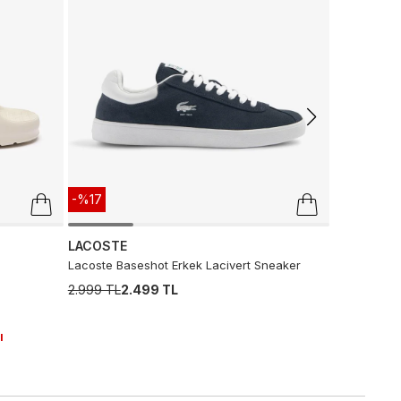
Converse C
Krem Sneak
5.999 TL
2.
-%17
LACOSTE
Lacoste Baseshot Erkek Lacivert Sneaker
2.999 TL
2.499 TL
ı