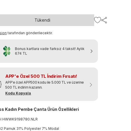
Tükendi
sion
tarafından gönderilecektir.
Bonus kartlara vade farksız 4 taksit!
Aylık
674 TL
APP'e Özel 500 TL İndirim Fırsatı!
APP'e özel APP500 kodu ile 5.000 TL ve üzerine
500 TL indirim kazanın.
Kodu Kopyala
s Kadın Pembe Çanta Ürün Özellikleri
el
HWWK9198780
.
NLR
2 Pamuk 31% Polyester 7% Modal