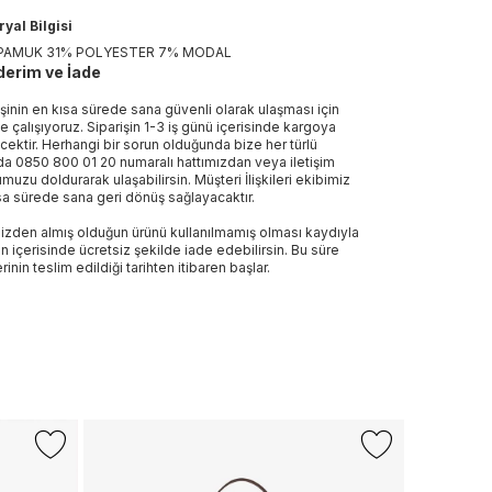
yal Bilgisi
PAMUK 31% POLYESTER 7% MODAL
erim ve İade
işinin en kısa sürede sana güvenli olarak ulaşması için
e çalışıyoruz. Siparişin 1-3 iş günü içerisinde kargoya
ecektir. Herhangi bir sorun olduğunda bize her türlü
a 0850 800 01 20 numaralı hattımızdan veya iletişim
muzu doldurarak ulaşabilirsin. Müşteri İlişkileri ekibimiz
sa sürede sana geri dönüş sağlayacaktır.
izden almış olduğun ürünü kullanılmamış olması kaydıyla
n içerisinde ücretsiz şekilde iade edebilirsin. Bu süre
rinin teslim edildiği tarihten itibaren başlar.
TOMMY HI
Tommy Hilf
Leather Min