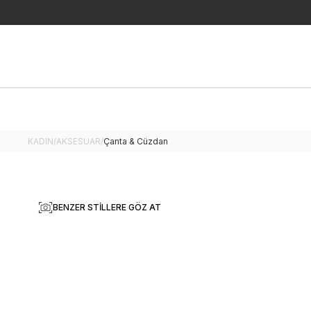
KADIN
/
AKSESUAR
/
Çanta & Cüzdan
BENZER STILLERE GÖZ AT