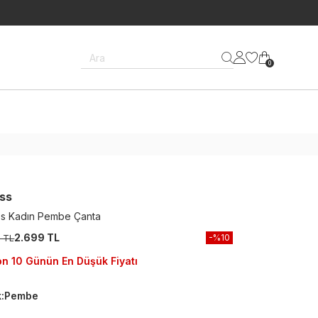
Ara
0
ss
s Kadın Pembe Çanta
2.699 TL
-%
10
9 TL
n 10 Günün En Düşük Fiyatı
k
:
Pembe