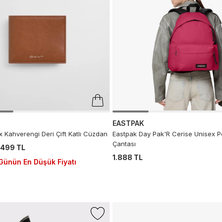
EASTPAK
 Kahverengi Deri Çift Katlı Cüzdan
Eastpak Day Pak'R Cerise Unisex P
Çantası
.499 TL
1.888 TL
Günün En Düşük Fiyatı