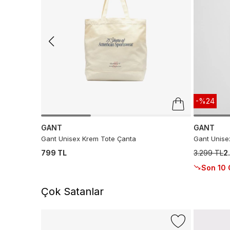
-%24
GANT
GANT
Gant Unisex Krem Tote Çanta
Gant Unisex
799 TL
3.299 TL
2
Son 10 
Çok Satanlar