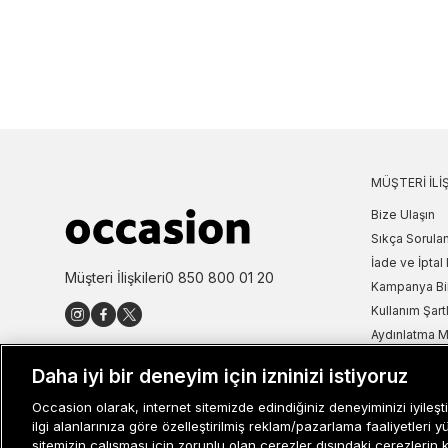
MÜŞTERI İLIŞ
Bize Ulaşın
Sıkça Sorulan
İade ve İptal 
Müşteri İlişkileri
0 850 800 01 20
Kampanya Bi
Kullanım Şartl
Aydınlatma M
Site Haritası
Daha iyi bir deneyim için izninizi istiyoruz
Misafir Üye S
Occasion olarak, internet sitemizde edindiğiniz deneyiminizi iyileşti
İşlem Rehber
ilgi alanlarınıza göre özelleştirilmiş reklam/pazarlama faaliyetleri y
sitemizin çalışması için zorunlu olan çerezler dışındaki çerezlerin 