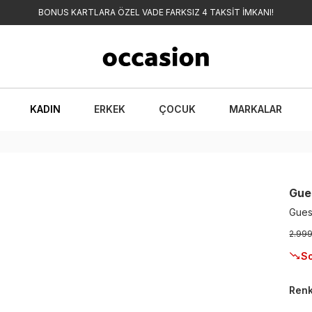
BONUS KARTLARA ÖZEL VADE FARKSIZ 4 TAKSİT İMKANI!
KADIN
ERKEK
ÇOCUK
MARKALAR
Gue
Gues
2.99
So
Ren