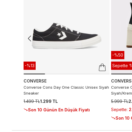
-%50
-%13
Sepette %
CONVERSE
CONVERS
Converse Cons Day One Classic Unisex Siyah
Converse C
Sneaker
Siyah/Krem
1.499 TL
1.299 TL
5.999 TL
2
Sepette
:
2
Son 10 Günün En Düşük Fiyatı
Son 10 