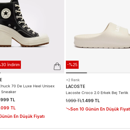
30 İndirim
-%25
E
+2 Renk
huck 70 De Luxe Heel Unisex
LACOSTE
 Sneaker
Lacoste Croco 2.0 Erkek Bej Terlik
.999 TL
1.999 TL
1.499 TL
.099 TL
Son 10 Günün En Düşük Fiyat
Günün En Düşük Fiyatı