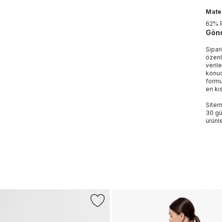
Mater
62% 
Gönd
Sipar
özenl
veril
konud
formu
en kı
Sitem
30 gü
ürünle