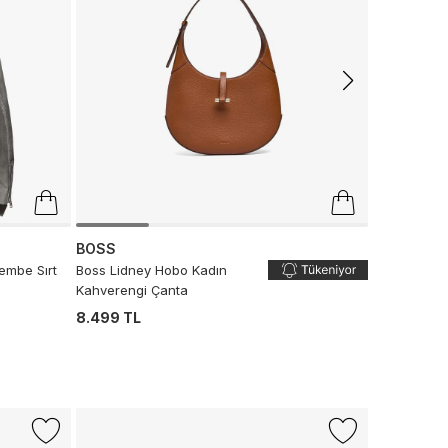
Çapraz Çan
5.799 TL
BOSS
embe Sırt
Boss Lidney Hobo Kadın
Kahverengi Çanta
8.499 TL
-%50
CONVERS