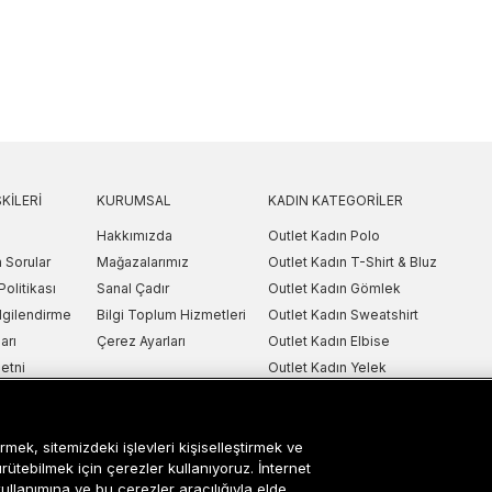
KILERI
KURUMSAL
KADIN KATEGORILER
Hakkımızda
Outlet Kadın Polo
 Sorular
Mağazalarımız
Outlet Kadın T-Shirt & Bluz
Politikası
Sanal Çadır
Outlet Kadın Gömlek
lgilendirme
Bilgi Toplum Hizmetleri
Outlet Kadın Sweatshirt
arı
Çerez Ayarları
Outlet Kadın Elbise
etni
Outlet Kadın Yelek
Outlet Kadın Mont & Ceket
ipariş Takip
Outlet Kadın Spor Ayakkabı & Snea
rmek, sitemizdeki işlevleri kişiselleştirmek ve
i
Outlet Kadın Çanta & Cüzdan
ürütebilmek için çerezler kullanıyoruz. İnternet
kullanımına ve bu çerezler aracılığıyla elde