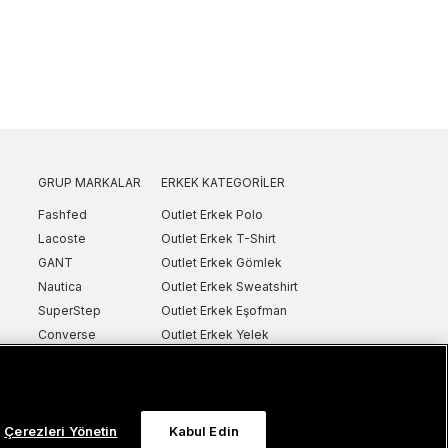
GRUP MARKALAR
ERKEK KATEGORILER
Fashfed
Outlet Erkek Polo
Lacoste
Outlet Erkek T-Shirt
GANT
Outlet Erkek Gömlek
Nautica
Outlet Erkek Sweatshirt
SuperStep
Outlet Erkek Eşofman
Converse
Outlet Erkek Yelek
Intersport
Outlet Erkek Mont & Ceket
ker
UNITED4
Outlet Erkek Spor Ayakkabı & Sneaker
Sanal Çadır
Outlet Erkek Terlik & Sandalet
Çerezleri Yönetin
Kabul Edin