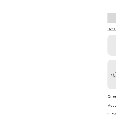
Occa
Gues
Mod
%6