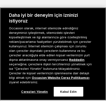
MÜŞTERI İLIŞKILERI
Daha iyi bir deneyim için izninizi
KURUMSAL
istiyoruz
Occasion olarak, internet sitemizde edindiğiniz
KADIN KATEGORILER
deneyiminizi iyileştirmek, sitemizdeki işlevleri
kişiselleştirmek ve ilgi alanlarınıza göre özelleştirilmiş
GRUP MARKALAR
reklam/pazarlama faaliyetleri yürütebilmek için çerezler
kullanıyoruz. İnternet sitemizin çalışması için zorunlu
ERKEK KATEGORILER
olan çerezler dışındaki çerezlerin kullanımına ve bu
çerezler aracılığıyla elde edilen kişisel verilerinizin yurt
dışına aktarılmasına onay vermiyorsanız
Reddedin
seçeneğine; çerezlere ilişkin tercihlerinizi yönetmek için
Müşteri İlişkileri
0 850 800 01 20
ise “Çerezleri Yönetin” butonuna tıklayabilirsiniz.
Çerezler ile kişisel verilerinizin işlenmesine dair detaylı
Tükendi
bilgi almak için
Occasion Website Çerez Politikamızı
ziyaret edebilirsiniz.
Occasion bir EREN PERAKENDE markasıdır. © Eren Holding
Çerezleri Yönetin
Kabul Edin
0