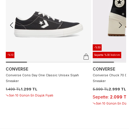
-%50
-%13
Sepette %30 İndirim
CONVERSE
CONVERSE
Converse Cons Day One Classic Unisex Siyah
Converse Chuck 70 De
Sneaker
Sneaker
1.499 TL
1.299 TL
5.999 TL
2.999 TL
Son 10 Günün En Düşük Fiyatı
Sepette
:
2.099 TL
Son 10 Günün En Düşü