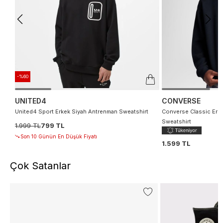
-%60
UNITED4
CONVERSE
United4 Sport Erkek Siyah Antrenman Sweatshirt
Converse Classic Erke
Sweatshirt
1.999 TL
799 TL
Son 10 Günün En Düşük Fiyatı
1.599 TL
Çok Satanlar