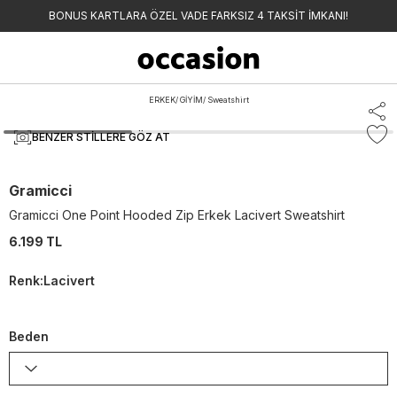
BONUS KARTLARA ÖZEL VADE FARKSIZ 4 TAKSİT İMKANI!
ERKEK
/
GİYİM
/
Sweatshirt
BENZER STILLERE GÖZ AT
Gramicci
Gramicci One Point Hooded Zip Erkek Lacivert Sweatshirt
6.199 TL
Renk
:
Lacivert
Beden