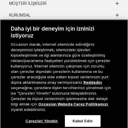
MÜŞTERI İLIŞKILERI
KURUMSAL
KADIN KATEGORILER
Daha iyi bir deneyim için izninizi
istiyoruz
GRUP MARKALAR
Occasion olarak, internet sitemizde edindiğiniz
deneyiminizi iyileştirmek, sitemizdeki işlevleri
ERKEK KATEGORILER
kişiselleştirmek ve ilgi alanlarınıza göre özelleştirilmiş
reklam/pazarlama faaliyetleri yürütebilmek için çerezler
kullanıyoruz. İnternet sitemizin çalışması için zorunlu
Müşteri İlişkileri
0 850 800 01 20
olan çerezler dışındaki çerezlerin kullanımına ve bu
çerezler aracılığıyla elde edilen kişisel verilerinizin yurt
dışına aktarılmasına onay vermiyorsanız
Reddedin
seçeneğine; çerezlere ilişkin tercihlerinizi yönetmek için
ise “Çerezleri Yönetin” butonuna tıklayabilirsiniz.
Occasion bir EREN PERAKENDE markasıdır. © Eren Holding
Çerezler ile kişisel verilerinizin işlenmesine dair detaylı
Tükendi
bilgi almak için
Occasion Website Çerez Politikamızı
ziyaret edebilirsiniz.
Çerezleri Yönetin
Kabul Edin
0