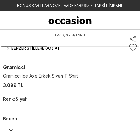
BONUS KARTLARA ÖZEL VADE FARKSIZ 4 TAKSİT İMKANI!
ERKEK
/
GİYİM
/
T-Shirt
BENZER STILLERE GÖZ AT
Gramicci
Gramicci Ice Axe Erkek Siyah T-Shirt
3.099 TL
Renk
:
Siyah
Beden