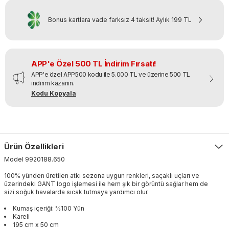
Bonus kartlara vade farksız 4 taksit!
Aylık
199 TL
APP'e Özel 500 TL İndirim Fırsatı!
APP'e özel APP500 kodu ile 5.000 TL ve üzerine 500 TL
indirim kazanın.
Kodu Kopyala
Ürün Özellikleri
Model
9920188
.
650
100% yünden üretilen atkı sezona uygun renkleri, saçaklı uçları ve
üzerindeki GANT logo işlemesi ile hem şık bir görüntü sağlar hem de
sizi soğuk havalarda sıcak tutmaya yardımcı olur.
Kumaş içeriği: %100 Yün
Kareli
195 cm x 50 cm