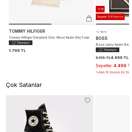
-%19
Sepette %10 İndirim
TOMMY HILFIGER
+2 Renk
Tommy Hilfiger Elevated Chic Wool Kadın Bej Fular
BOSS
Boss Lainy Kadın Bej I
1.799 TL
6.195 TL
4.999 TL
Sepette
:
4.499 T
Son 10 Günün En Düşü
Çok Satanlar