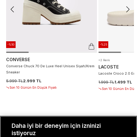
-%50
-%25
CONVERSE
+2 Renk
Converse Chuck 70 De Luxe Heel Unisex Siyah/Krem
LACOSTE
Sneaker
Lacoste Croco 2.0 Erke
5.999 TL
2.999 TL
1.999 TL
1.499 TL
Son 10 Günün En Düşük Fiyatı
Son 10 Günün En Düşü
Daha iyi bir deneyim için izninizi
MÜŞTERI İLIŞKILERI
istiyoruz