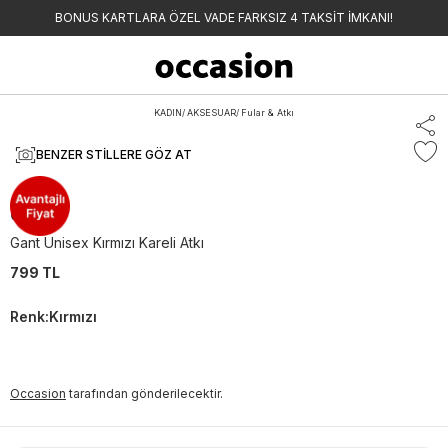
BONUS KARTLARA ÖZEL VADE FARKSIZ 4 TAKSİT İMKANI!
KADIN
/
AKSESUAR
/
Fular & Atkı
BENZER STILLERE GÖZ AT
Gant
Gant Unisex Kırmızı Kareli Atkı
799 TL
Renk
:
Kırmızı
Occasion
tarafından gönderilecektir.