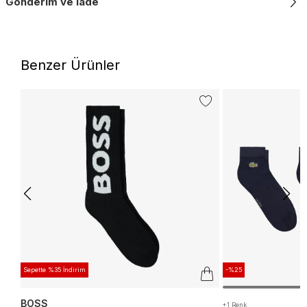
Gönderim ve İade
Benzer Ürünler
Sepette %35 İndirim
-%25
BOSS
+1 Renk