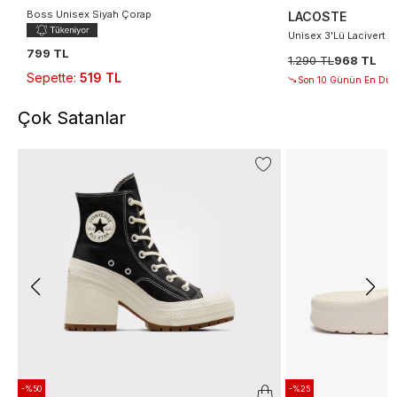
Boss Unisex Siyah Çorap
LACOSTE
Unisex 3'Lü Lacivert 
799 TL
1.290 TL
968 TL
Sepette
:
519 TL
Son 10 Günün En Düşü
Çok Satanlar
-%50
-%25