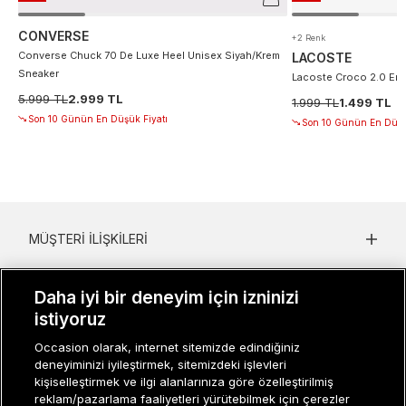
CONVERSE
+2 Renk
Converse Chuck 70 De Luxe Heel Unisex Siyah/Krem
LACOSTE
Sneaker
Lacoste Croco 2.0 Erke
5.999 TL
2.999 TL
1.999 TL
1.499 TL
Son 10 Günün En Düşük Fiyatı
Son 10 Günün En Düşü
MÜŞTERI İLIŞKILERI
KURUMSAL
Daha iyi bir deneyim için izninizi
KADIN KATEGORILER
istiyoruz
Occasion olarak, internet sitemizde edindiğiniz
GRUP MARKALAR
deneyiminizi iyileştirmek, sitemizdeki işlevleri
kişiselleştirmek ve ilgi alanlarınıza göre özelleştirilmiş
ERKEK KATEGORILER
reklam/pazarlama faaliyetleri yürütebilmek için çerezler