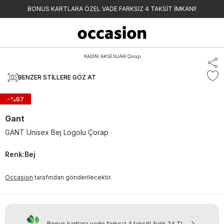
BONUS KARTLARA ÖZEL VADE FARKSIZ 4 TAKSİT İMKANI!
KADIN
/
AKSESUAR
/
Çorap
BENZER STILLERE GÖZ AT
-%
67
Gant
GANT Unisex Bej Logolu Çorap
Renk
:
Bej
Occasion
tarafından gönderilecektir.
Bonus kartlara vade farksız 4 taksit!
Aylık
24 TL