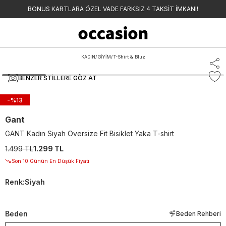
BONUS KARTLARA ÖZEL VADE FARKSIZ 4 TAKSİT İMKANI!
KADIN
/
GİYİM
/
T-Shirt & Bluz
BENZER STILLERE GÖZ AT
-%
13
Gant
GANT Kadın Siyah Oversize Fit Bisiklet Yaka T-shirt
1.499 TL
1.299 TL
Son 10 Günün En Düşük Fiyatı
Renk
:
Siyah
Beden
Beden Rehberi