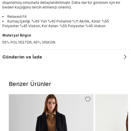
düşürülmüş omuzlarla detaylandırılmıştır. Daha dar bir görünüm için bir
beden küçüğünü tercih etmenizi öneririz.
Relaxed Fit
Kumaş İçeriği: %49 Yün %40 Poliamid %11 Akrilik, Astar: %55
Polyester %45 Viskon, Kol Astarı: %55 Polyester %45 Viskon
Materyal Bilgisi
55% POLYESTER, 45% VISKON
Gönderim ve İade
Benzer Ürünler