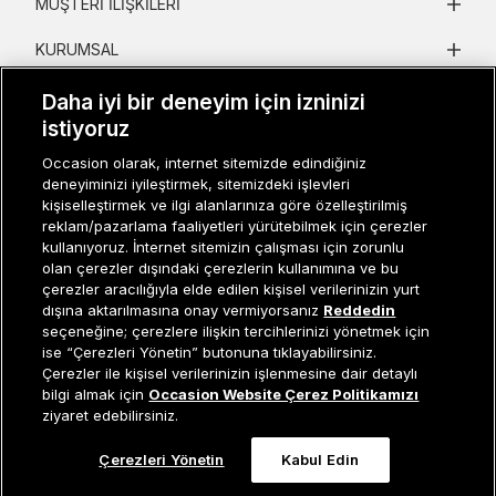
MÜŞTERI İLIŞKILERI
KURUMSAL
KADIN KATEGORILER
Daha iyi bir deneyim için izninizi
istiyoruz
GRUP MARKALAR
Occasion olarak, internet sitemizde edindiğiniz
deneyiminizi iyileştirmek, sitemizdeki işlevleri
ERKEK KATEGORILER
kişiselleştirmek ve ilgi alanlarınıza göre özelleştirilmiş
reklam/pazarlama faaliyetleri yürütebilmek için çerezler
kullanıyoruz. İnternet sitemizin çalışması için zorunlu
Müşteri İlişkileri
0 850 800 01 20
olan çerezler dışındaki çerezlerin kullanımına ve bu
çerezler aracılığıyla elde edilen kişisel verilerinizin yurt
dışına aktarılmasına onay vermiyorsanız
Reddedin
seçeneğine; çerezlere ilişkin tercihlerinizi yönetmek için
ise “Çerezleri Yönetin” butonuna tıklayabilirsiniz.
Occasion bir EREN PERAKENDE markasıdır. © Eren Holding
Çerezler ile kişisel verilerinizin işlenmesine dair detaylı
Tükendi
bilgi almak için
Occasion Website Çerez Politikamızı
ziyaret edebilirsiniz.
Çerezleri Yönetin
Kabul Edin
0