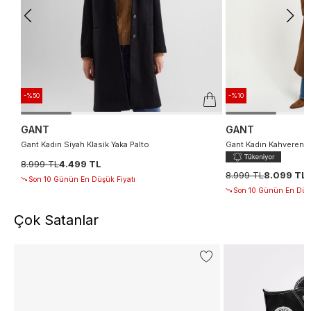
-%50
-%10
GANT
GANT
Gant Kadın Siyah Klasik Yaka Palto
Gant Kadın Kahverengi 
8.999 TL
4.499 TL
8.999 TL
8.099 TL
Son 10 Günün En Düşük Fiyatı
Son 10 Günün En Düşü
Çok Satanlar