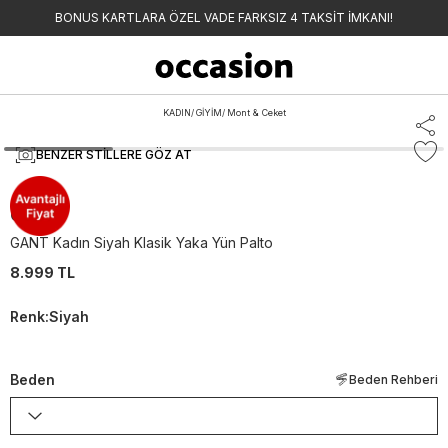
BONUS KARTLARA ÖZEL VADE FARKSIZ 4 TAKSİT İMKANI!
KADIN
/
GİYİM
/
Mont & Ceket
BENZER STILLERE GÖZ AT
Gant
GANT Kadın Siyah Klasik Yaka Yün Palto
8.999 TL
Renk
:
Siyah
Beden
Beden Rehberi