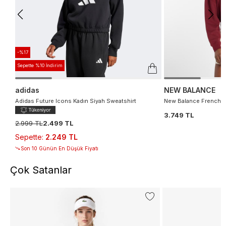
-%17
Sepette %10 İndirim
adidas
NEW BALANCE
Adidas Future Icons Kadın Siyah Sweatshirt
New Balance French T
3.749 TL
2.999 TL
2.499 TL
Sepette
:
2.249 TL
Son 10 Günün En Düşük Fiyatı
Çok Satanlar