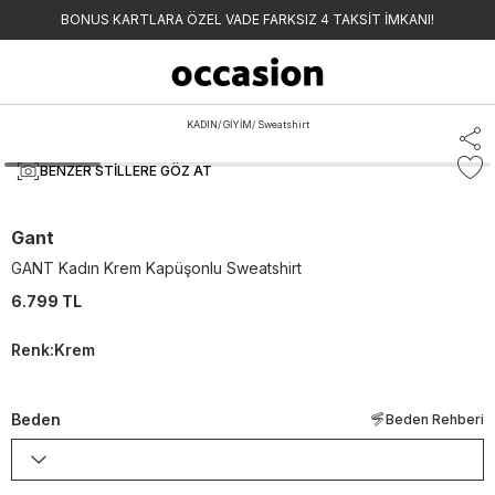
BONUS KARTLARA ÖZEL VADE FARKSIZ 4 TAKSİT İMKANI!
KADIN
/
GİYİM
/
Sweatshirt
BENZER STILLERE GÖZ AT
Gant
GANT Kadın Krem Kapüşonlu Sweatshirt
6.799 TL
Renk
:
Krem
Beden
Beden Rehberi