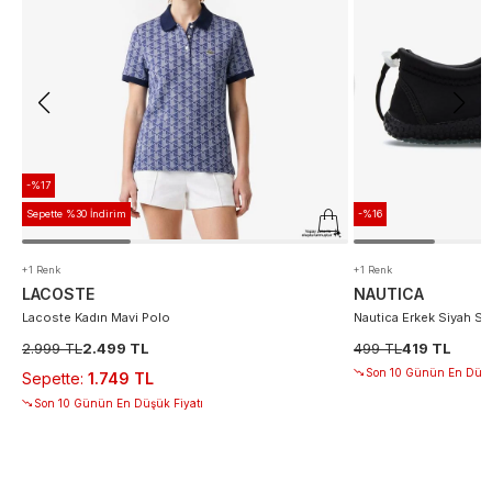
-%17
Sepette %30 İndirim
-%16
+1 Renk
+1 Renk
LACOSTE
NAUTICA
Lacoste Kadın Mavi Polo
Nautica Erkek Siyah S
2.999 TL
2.499 TL
499 TL
419 TL
Son 10 Günün En Düşü
Sepette
:
1.749 TL
Son 10 Günün En Düşük Fiyatı