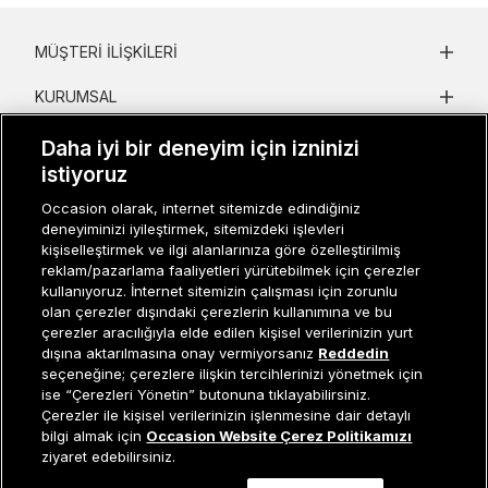
MÜŞTERI İLIŞKILERI
KURUMSAL
KADIN KATEGORILER
Daha iyi bir deneyim için izninizi
istiyoruz
GRUP MARKALAR
Occasion olarak, internet sitemizde edindiğiniz
deneyiminizi iyileştirmek, sitemizdeki işlevleri
ERKEK KATEGORILER
kişiselleştirmek ve ilgi alanlarınıza göre özelleştirilmiş
reklam/pazarlama faaliyetleri yürütebilmek için çerezler
kullanıyoruz. İnternet sitemizin çalışması için zorunlu
Müşteri İlişkileri
0 850 800 01 20
olan çerezler dışındaki çerezlerin kullanımına ve bu
çerezler aracılığıyla elde edilen kişisel verilerinizin yurt
dışına aktarılmasına onay vermiyorsanız
Reddedin
seçeneğine; çerezlere ilişkin tercihlerinizi yönetmek için
ise “Çerezleri Yönetin” butonuna tıklayabilirsiniz.
Occasion bir EREN PERAKENDE markasıdır. © Eren Holding
Çerezler ile kişisel verilerinizin işlenmesine dair detaylı
Sepete Ekle
bilgi almak için
Occasion Website Çerez Politikamızı
ziyaret edebilirsiniz.