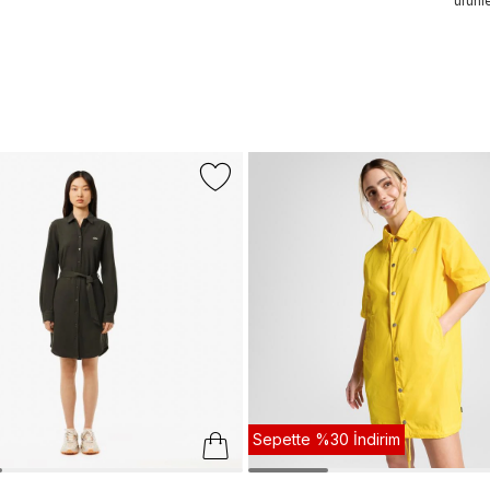
ürünle
Sepette %30 İndirim