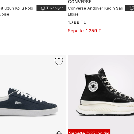
CONVERSE
Fit Uzun Kollu Polo
Converse Andover Kadın Sarı
lbise
Elbise
1.799 TL
Sepette
:
1.259 TL
Sepette %35 İndirim