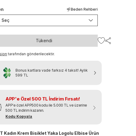
en
Beden Rehberi
Seç
Tükendi
sion
tarafından gönderilecektir.
Bonus kartlara vade farksız 4 taksit!
Aylık
599 TL
APP'e Özel 500 TL İndirim Fırsatı!
APP'e özel APP500 kodu ile 5.000 TL ve üzerine
500 TL indirim kazanın.
Kodu Kopyala
 Kadın Krem Bisiklet Yaka Logolu Elbise Ürün