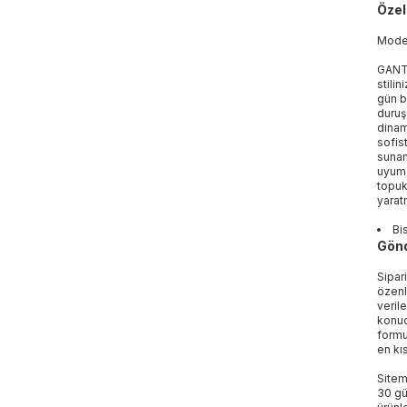
Özell
Mod
GANT 
stili
gün b
duruş
dinam
sofis
sunan
uyum 
topuk
yarat
Bi
Gönd
Sipar
özenl
veril
konud
formu
en kı
Sitem
30 gü