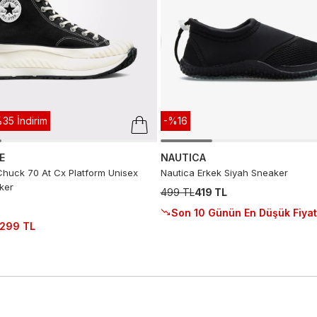
35 İndirim
-%16
E
NAUTICA
huck 70 At Cx Platform Unisex
Nautica Erkek Siyah Sneaker
ker
499 TL
419 TL
Son 10 Günün En Düşük Fiyat
.299 TL