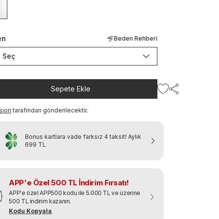
en
Beden Rehberi
Seç
Sepete Ekle
sion
tarafından gönderilecektir.
Bonus kartlara vade farksız 4 taksit!
Aylık
699 TL
APP'e Özel 500 TL İndirim Fırsatı!
APP'e özel APP500 kodu ile 5.000 TL ve üzerine
500 TL indirim kazanın.
Kodu Kopyala