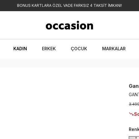
BONUS KARTLARA ÖZEL VADE FARKSIZ 4 TAKSİT İMKANI!
KADIN
ERKEK
ÇOCUK
MARKALAR
Gan
GANT
3.49
So
Ren