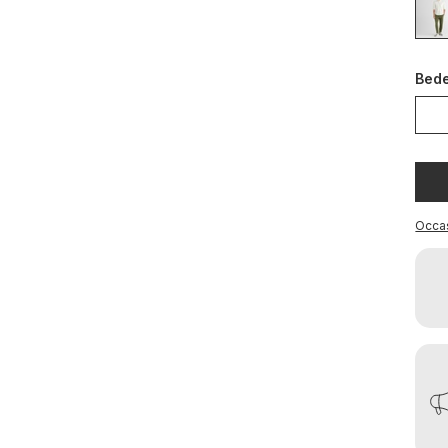
Bed
Occa