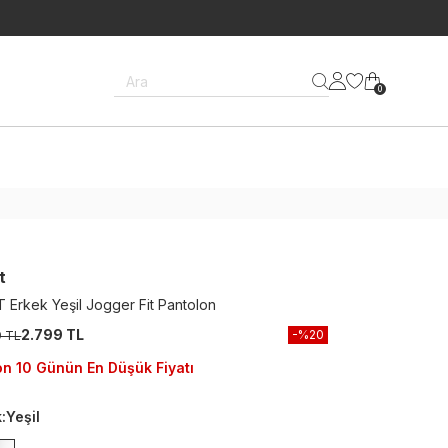
Ara
0
t
 Erkek Yeşil Jogger Fit Pantolon
2.799 TL
-%
20
9 TL
n 10 Günün En Düşük Fiyatı
k
:
Yeşil