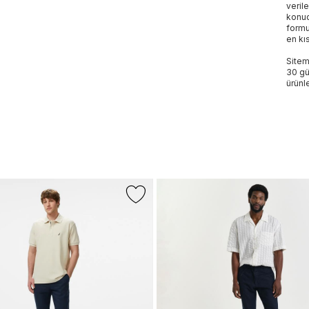
veril
konud
formu
en kı
Sitem
30 gü
ürünle