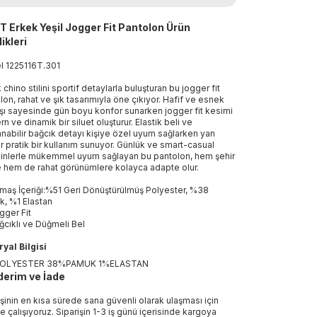
 Erkek Yeşil Jogger Fit Pantolon Ürün
ikleri
el
1225116T
.
301
 chino stilini sportif detaylarla buluşturan bu jogger fit
lon, rahat ve şık tasarımıyla öne çıkıyor. Hafif ve esnek
ı sayesinde gün boyu konfor sunarken jogger fit kesimi
n ve dinamik bir siluet oluşturur. Elastik beli ve
anabilir bağcık detayı kişiye özel uyum sağlarken yan
r pratik bir kullanım sunuyor. Günlük ve smart-casual
nlerle mükemmel uyum sağlayan bu pantolon, hem şehir
ne hem de rahat görünümlere kolayca adapte olur.
maş İçeriği:%51 Geri Dönüştürülmüş Polyester, %38
, %1 Elastan
gger Fit
ğcıklı ve Düğmeli Bel
yal Bilgisi
OLYESTER 38%PAMUK 1%ELASTAN
erim ve İade
işinin en kısa sürede sana güvenli olarak ulaşması için
e çalışıyoruz. Siparişin 1-3 iş günü içerisinde kargoya