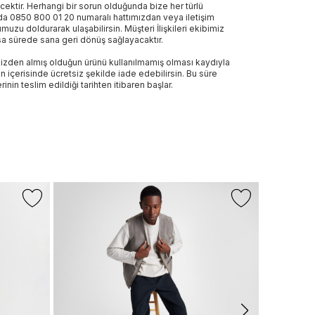
ecektir. Herhangi bir sorun olduğunda bize her türlü
a 0850 800 01 20 numaralı hattımızdan veya iletişim
muzu doldurarak ulaşabilirsin. Müşteri İlişkileri ekibimiz
sa sürede sana geri dönüş sağlayacaktır.
izden almış olduğun ürünü kullanılmamış olması kaydıyla
n içerisinde ücretsiz şekilde iade edebilirsin. Bu süre
rinin teslim edildiği tarihten itibaren başlar.
-%25
+3 Renk
NAUTICA
Nautica Erke
1.600 TL
1.
Son 10 G