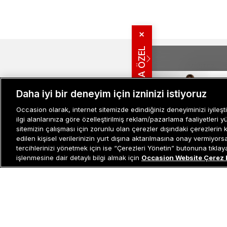
✕
SANA ÖZEL
MÜŞTERI İLIŞ
Bize Ulaşın
Daha iyi bir deneyim için izninizi istiyoruz
Sıkça Sorulan
İade ve İptal 
Occasion olarak, internet sitemizde edindiğiniz deneyiminizi iyileşti
Müşteri İlişkileri
0 850 800 01 20
ilgi alanlarınıza göre özelleştirilmiş reklam/pazarlama faaliyetleri y
Kampanya Bi
sitemizin çalışması için zorunlu olan çerezler dışındaki çerezlerin 
Kullanım Şartl
edilen kişisel verilerinizin yurt dışına aktarılmasına onay vermiyor
Aydınlatma M
tercihlerinizi yönetmek için ise “Çerezleri Yönetin” butonuna tıklayabi
-%39
Site Haritası
işlenmesine dair detaylı bilgi almak için
Occasion Website Çerez 
Misafir Üye S
Gant Erkek Bej Jogger Fit
İşlem Rehber
Pantolon
4.899 TL
2.999 TL
Son 10 Günün En Düşük Fiya