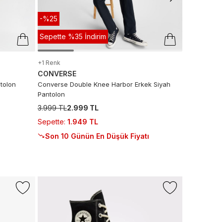
-%25
Sepette %35 İndirim
+1 Renk
CONVERSE
tolon
Converse Double Knee Harbor Erkek Siyah
Pantolon
3.999 TL
2.999 TL
Sepette
:
1.949 TL
Son 10 Günün En Düşük Fiyatı
Sepette %2
LACOSTE
Lacoste Er
3.999 TL