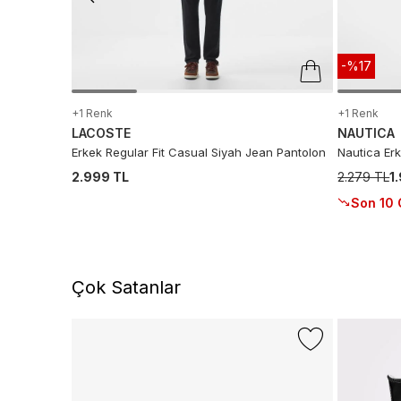
-%17
+1 Renk
+1 Renk
LACOSTE
NAUTICA
Erkek Regular Fit Casual Siyah Jean Pantolon
Nautica Er
2.999 TL
2.279 TL
1
Son 10 
Çok Satanlar