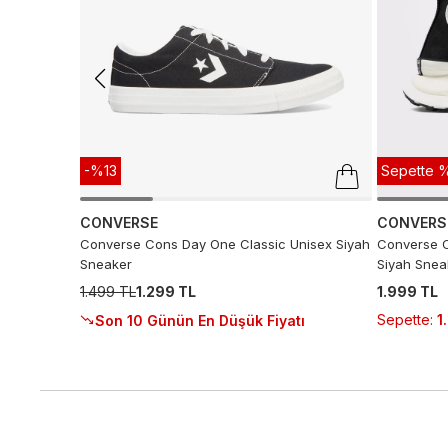
-%13
Sepette %
CONVERSE
CONVERS
Converse Cons Day One Classic Unisex Siyah
Converse C
Sneaker
Siyah Snea
1.499 TL
1.299 TL
1.999 TL
Sepette
:
1
Son 10 Günün En Düşük Fiyatı