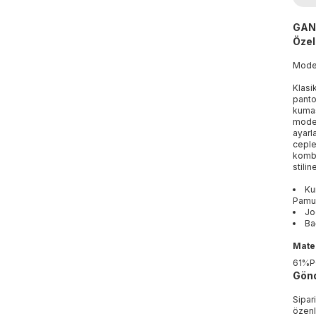
GANT
Özell
Mod
Klasik
panto
kumaş
moder
ayarl
ceple
kombi
stili
Ku
Pamuk
Jo
Ba
Mater
61%P
Gönd
Sipar
özenl