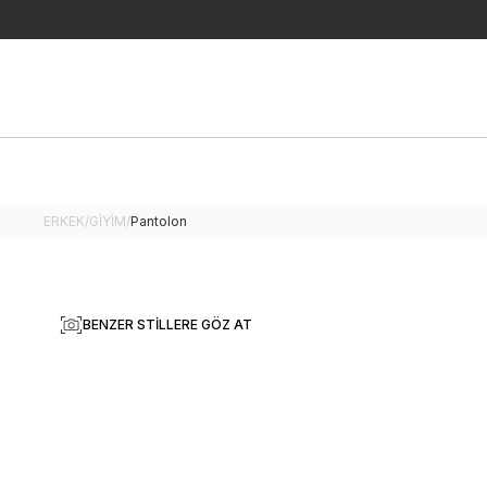
ERKEK
/
GİYİM
/
Pantolon
BENZER STILLERE GÖZ AT