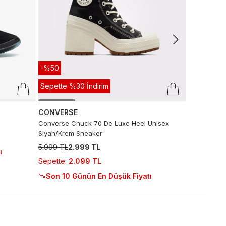
Sepette
:
2
-%50
Sepette %30 İndirim
CONVERSE
Converse Chuck 70 De Luxe Heel Unisex
Siyah/Krem Sneaker
5.999 TL
2.999 TL
ı
Sepette
:
2.099 TL
Son 10 Günün En Düşük Fiyatı