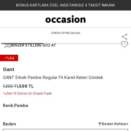
BONUS KARTLARA ÖZEL VADE FARKSIZ 4 TAKSİT İMKANI!
ERKEK
/
GİYİM
/
Gömlek
BENZER STILLERE GÖZ AT
-%
54
Gant
GANT Erkek Pembe Regular Fit Kareli Keten Gömlek
1.299 TL
599 TL
Son 10 Günün En Düşük Fiyatı
Renk
:
Pembe
Beden
Beden Rehberi