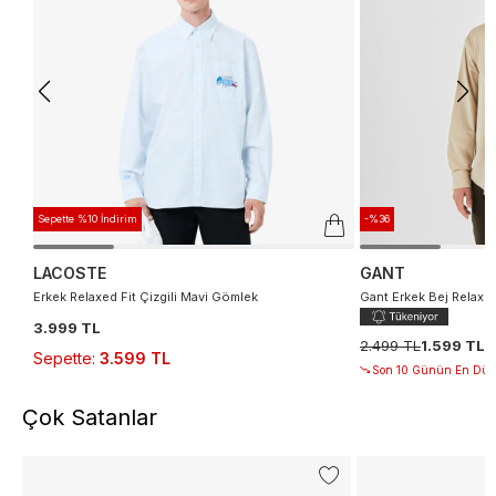
Sepette %10 İndirim
-%36
LACOSTE
GANT
Erkek Relaxed Fit Çizgili Mavi Gömlek
Gant Erkek Bej Relaxe
3.999 TL
2.499 TL
1.599 TL
Sepette
:
3.599 TL
Son 10 Günün En Düşü
Çok Satanlar