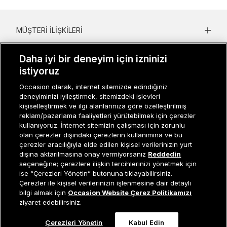
MÜŞTERI İLIŞKILERI
KURUMSAL
Daha iyi bir deneyim için izninizi
istiyoruz
KADIN KATEGORILER
Occasion olarak, internet sitemizde edindiğiniz
GRUP MARKALAR
deneyiminizi iyileştirmek, sitemizdeki işlevleri
kişiselleştirmek ve ilgi alanlarınıza göre özelleştirilmiş
ERKEK KATEGORILER
reklam/pazarlama faaliyetleri yürütebilmek için çerezler
kullanıyoruz. İnternet sitemizin çalışması için zorunlu
olan çerezler dışındaki çerezlerin kullanımına ve bu
çerezler aracılığıyla elde edilen kişisel verilerinizin yurt
Müşteri İlişkileri
0 850 800 01 20
dışına aktarılmasına onay vermiyorsanız
Reddedin
seçeneğine; çerezlere ilişkin tercihlerinizi yönetmek için
ise “Çerezleri Yönetin” butonuna tıklayabilirsiniz.
Çerezler ile kişisel verilerinizin işlenmesine dair detaylı
Tükendi
bilgi almak için
Occasion Website Çerez Politikamızı
Occasion bir EREN PERAKENDE markasıdır. © Eren Holding
ziyaret edebilirsiniz.
Çerezleri Yönetin
Kabul Edin