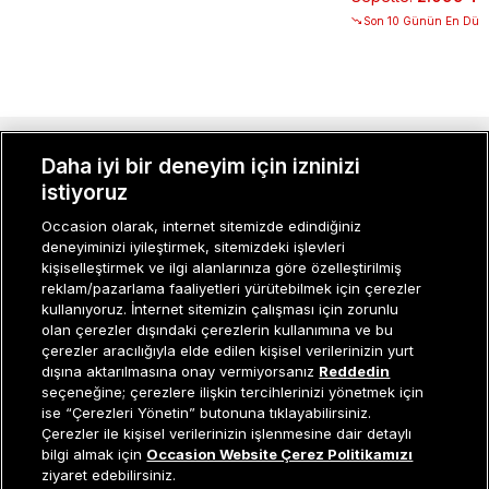
Son 10 Günün En Düşü
MÜŞTERI İLIŞKILERI
Daha iyi bir deneyim için izninizi
istiyoruz
KURUMSAL
Occasion olarak, internet sitemizde edindiğiniz
deneyiminizi iyileştirmek, sitemizdeki işlevleri
KADIN KATEGORILER
kişiselleştirmek ve ilgi alanlarınıza göre özelleştirilmiş
reklam/pazarlama faaliyetleri yürütebilmek için çerezler
GRUP MARKALAR
kullanıyoruz. İnternet sitemizin çalışması için zorunlu
olan çerezler dışındaki çerezlerin kullanımına ve bu
ERKEK KATEGORILER
çerezler aracılığıyla elde edilen kişisel verilerinizin yurt
dışına aktarılmasına onay vermiyorsanız
Reddedin
seçeneğine; çerezlere ilişkin tercihlerinizi yönetmek için
ise “Çerezleri Yönetin” butonuna tıklayabilirsiniz.
Müşteri İlişkileri
0 850 800 01 20
Çerezler ile kişisel verilerinizin işlenmesine dair detaylı
Tükendi
bilgi almak için
Occasion Website Çerez Politikamızı
ziyaret edebilirsiniz.