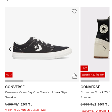
-%50
-%13
Sepette %30 İndirim
CONVERSE
CONVERSE
Converse Cons Day One Classic Unisex Siyah
Converse Chuck 70 De
Sneaker
Sneaker
1.499 TL
1.299 TL
5.999 TL
2.999 TL
Son 10 Günün En Düşük Fiyatı
Sepette
:
2.099 TL