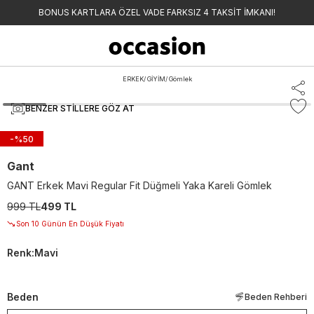
BONUS KARTLARA ÖZEL VADE FARKSIZ 4 TAKSİT İMKANI!
ERKEK
/
GİYİM
/
Gömlek
BENZER STILLERE GÖZ AT
-%
50
Gant
GANT Erkek Mavi Regular Fit Düğmeli Yaka Kareli Gömlek
999 TL
499 TL
Son 10 Günün En Düşük Fiyatı
Renk
:
Mavi
Beden
Beden Rehberi