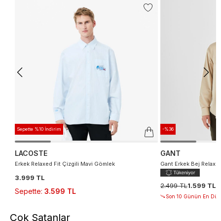
Sepette %10 İndirim
-%36
LACOSTE
GANT
Erkek Relaxed Fit Çizgili Mavi Gömlek
Gant Erkek Bej Relaxe
3.999 TL
2.499 TL
1.599 TL
Sepette
:
3.599 TL
Son 10 Günün En Düşü
Çok Satanlar