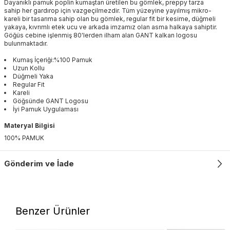
Dayanıklı pamuk poplin kumaştan üretilen bu gömlek, preppy tarza
sahip her gardırop için vazgeçilmezdir. Tüm yüzeyine yayılmış mikro-
kareli bir tasarıma sahip olan bu gömlek, regular fit bir kesime, düğmeli
yakaya, kıvrımlı etek ucu ve arkada imzamız olan asma halkaya sahiptir.
Göğüs cebine işlenmiş 80'lerden ilham alan GANT kalkan logosu
bulunmaktadır.
Kumaş İçeriği:%100 Pamuk
Uzun Kollu
Düğmeli Yaka
Regular Fit
Kareli
Göğsünde GANT Logosu
İyi Pamuk Uygulaması
Materyal Bilgisi
100% PAMUK
Gönderim ve İade
Benzer Ürünler