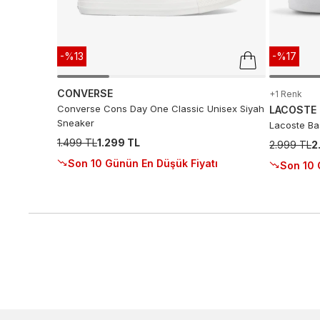
-%13
-%17
CONVERSE
+1 Renk
Converse Cons Day One Classic Unisex Siyah
LACOSTE
Sneaker
Lacoste Ba
1.499 TL
1.299 TL
2.999 TL
2
Son 10 Günün En Düşük Fiyatı
Son 10 