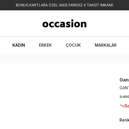
BONUS KARTLARA ÖZEL VADE FARKSIZ 4 TAKSİT İMKANI!
KADIN
ERKEK
ÇOCUK
MARKALAR
Gan
GANT
3.49
So
Ren