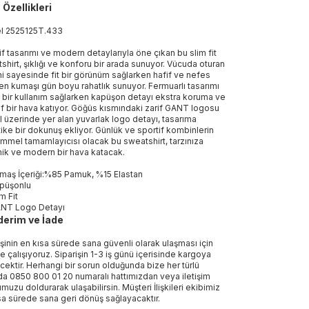
 Özellikleri
el
2525125T
.
433
if tasarımı ve modern detaylarıyla öne çıkan bu slim fit
shirt, şıklığı ve konforu bir arada sunuyor. Vücuda oturan
i sayesinde fit bir görünüm sağlarken hafif ve nefes
len kumaşı gün boyu rahatlık sunuyor. Fermuarlı tasarımı
k bir kullanım sağlarken kapüşon detayı ekstra koruma ve
if bir hava katıyor. Göğüs kısmındaki zarif GANT logosu
l üzerinde yer alan yuvarlak logo detayı, tasarıma
tike bir dokunuş ekliyor. Günlük ve sportif kombinlerin
mel tamamlayıcısı olacak bu sweatshirt, tarzınıza
ik ve modern bir hava katacak.
maş İçeriği:%85 Pamuk, %15 Elastan
püşonlu
im Fit
NT Logo Detayı
erim ve İade
işinin en kısa sürede sana güvenli olarak ulaşması için
e çalışıyoruz. Siparişin 1-3 iş günü içerisinde kargoya
ecektir. Herhangi bir sorun olduğunda bize her türlü
a 0850 800 01 20 numaralı hattımızdan veya iletişim
muzu doldurarak ulaşabilirsin. Müşteri İlişkileri ekibimiz
sa sürede sana geri dönüş sağlayacaktır.