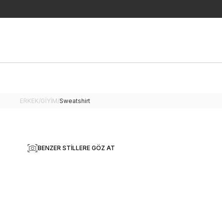
ERKEK
/
GİYİM
/
Sweatshirt
BENZER STILLERE GÖZ AT