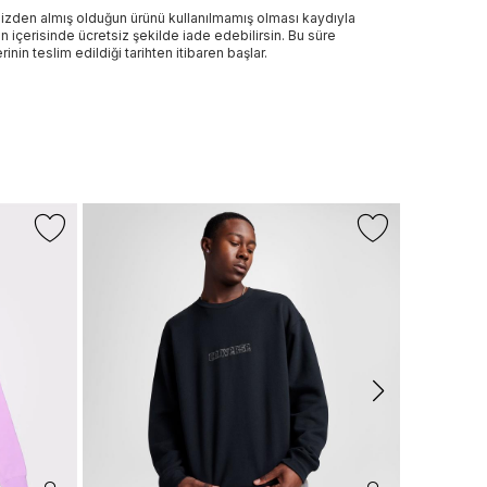
izden almış olduğun ürünü kullanılmamış olması kaydıyla
n içerisinde ücretsiz şekilde iade edebilirsin. Bu süre
rinin teslim edildiği tarihten itibaren başlar.
-%40
LACOSTE
Erkek Classic
Yaka Lacive
4.999 TL
2
Son 10 G