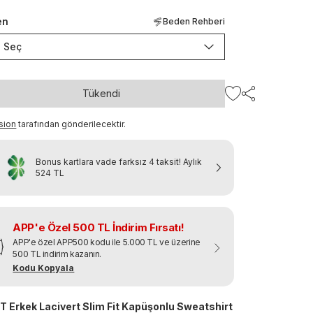
en
Beden Rehberi
Seç
Tükendi
sion
tarafından gönderilecektir.
Bonus kartlara vade farksız 4 taksit!
Aylık
524 TL
APP'e Özel 500 TL İndirim Fırsatı!
APP'e özel APP500 kodu ile 5.000 TL ve üzerine
500 TL indirim kazanın.
Kodu Kopyala
 Erkek Lacivert Slim Fit Kapüşonlu Sweatshirt