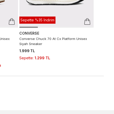
Sepette %35 İndirim
CONVERSE
Unisex
Converse Chuck 70 At Cx Platform Unisex
Siyah Sneaker
1.999 TL
Sepette
:
1.299 TL
ı