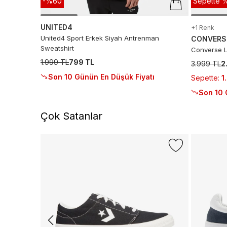
-%60
Sepette %
UNITED4
+1 Renk
United4 Sport Erkek Siyah Antrenman
CONVERS
Sweatshirt
Converse L
1.999 TL
799 TL
3.999 TL
2
Son 10 Günün En Düşük Fiyatı
Sepette
:
1
Son 10 
Çok Satanlar