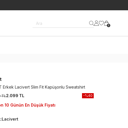
Ara
0
t
 Erkek Lacivert Slim Fit Kapüşonlu Sweatshirt
2.099 TL
-%
40
9 TL
n 10 Günün En Düşük Fiyatı
k
:
Lacivert