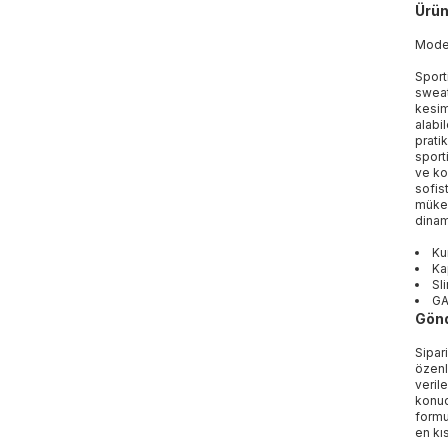
Ürün
Mod
Sport
sweat
kesim
alabi
prati
sport
ve ko
sofis
mükem
dinam
Ku
Ka
Sl
GA
Gönd
Sipar
özenl
veril
konud
formu
en kı