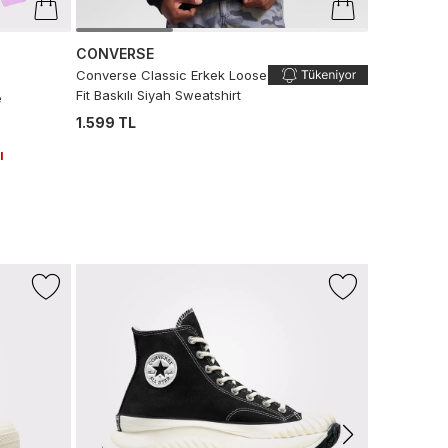
CONVERSE
Converse Classic Erkek Loose
Fit Baskılı Siyah Sweatshirt
e
1.599 TL
ı
-%16
NAUTICA
Nautica Erk
499 TL
419
Son 10 G