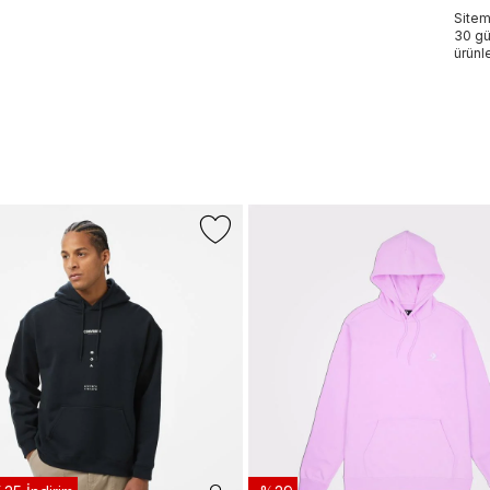
Sitem
30 gü
ürünle