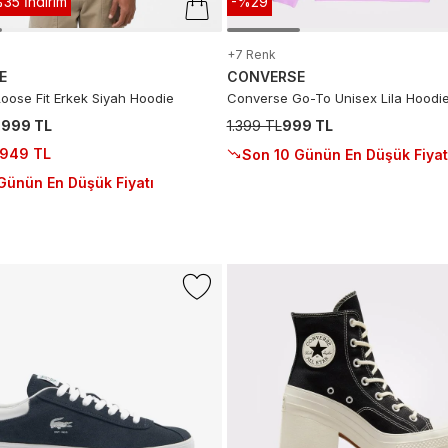
35 İndirim
-%29
+7 Renk
E
CONVERSE
oose Fit Erkek Siyah Hoodie
Converse Go-To Unisex Lila Hoodi
.999 TL
1.399 TL
999 TL
.949 TL
Son 10 Günün En Düşük Fiyat
Günün En Düşük Fiyatı