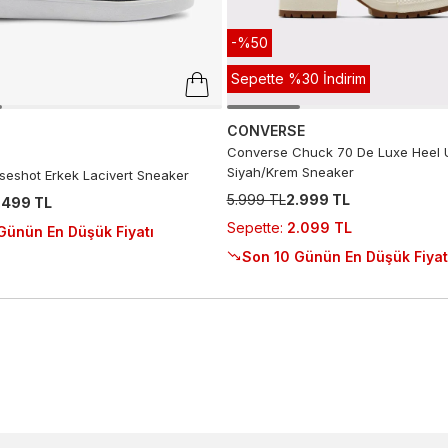
-%50
Sepette %30 İndirim
CONVERSE
Converse Chuck 70 De Luxe Heel 
Siyah/Krem Sneaker
seshot Erkek Lacivert Sneaker
5.999 TL
2.999 TL
.499 TL
Sepette
:
2.099 TL
Günün En Düşük Fiyatı
Son 10 Günün En Düşük Fiyat