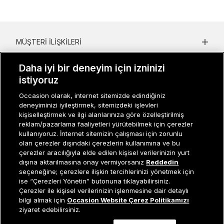
MÜŞTERI İLIŞKILERI
KURUMSAL
Daha iyi bir deneyim için izninizi
istiyoruz
KADIN KATEGORILER
Occasion olarak, internet sitemizde edindiğiniz
GRUP MARKALAR
deneyiminizi iyileştirmek, sitemizdeki işlevleri
kişiselleştirmek ve ilgi alanlarınıza göre özelleştirilmiş
ERKEK KATEGORILER
reklam/pazarlama faaliyetleri yürütebilmek için çerezler
kullanıyoruz. İnternet sitemizin çalışması için zorunlu
olan çerezler dışındaki çerezlerin kullanımına ve bu
çerezler aracılığıyla elde edilen kişisel verilerinizin yurt
Müşteri İlişkileri
0 850 800 01 20
dışına aktarılmasına onay vermiyorsanız
Reddedin
seçeneğine; çerezlere ilişkin tercihlerinizi yönetmek için
ise “Çerezleri Yönetin” butonuna tıklayabilirsiniz.
Çerezler ile kişisel verilerinizin işlenmesine dair detaylı
Sepete Ekle
bilgi almak için
Occasion Website Çerez Politikamızı
Occasion bir EREN PERAKENDE markasıdır. © Eren Holding
ziyaret edebilirsiniz.