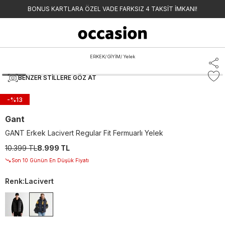
BONUS KARTLARA ÖZEL VADE FARKSIZ 4 TAKSİT İMKANI!
ERKEK
/
GİYİM
/
Yelek
BENZER STILLERE GÖZ AT
-%
13
Gant
GANT Erkek Lacivert Regular Fit Fermuarlı Yelek
10.399 TL
8.999 TL
Son 10 Günün En Düşük Fiyatı
Renk
:
Lacivert