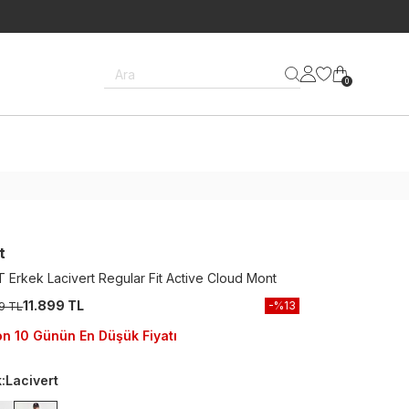
Ara
0
t
 Erkek Lacivert Regular Fit Active Cloud Mont
11.899 TL
-%
13
9 TL
n 10 Günün En Düşük Fiyatı
k
:
Lacivert