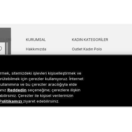
KILERI
KURUMSAL
KADIN KATEGORILER
Hakkımızda
Outlet Kadın Polo
 Sorular
Mağazalarımız
Outlet Kadın T-Shirt & Bluz
Politikası
Sanal Çadır
Outlet Kadın Gömlek
lgilendirme
Bilgi Toplum Hizmetleri
Outlet Kadın Sweatshirt
rmek, sitemizdeki işlevleri kişiselleştirmek ve
arı
Çerez Ayarları
Outlet Kadın Elbise
ürütebilmek için çerezler kullanıyoruz. İnternet
kullanımına ve bu çerezler aracılığıyla elde
etni
Outlet Kadın Yelek
sanız
Reddedin
seçeneğine; çerezlere ilişkin
Outlet Kadın Mont & Ceket
lirsiniz. Çerezler ile kişisel verilerinizin
ipariş Takip
Outlet Kadın Spor Ayakkabı & Snea
Politikamızı
ziyaret edebilirsiniz.
it
i
Outlet Kadın Çanta & Cüzdan
tı
Occasion bir EREN PERAKENDE markasıdır. © Eren Holding