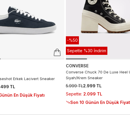
-%50
Sepette %30 İndirim
CONVERSE
Converse Chuck 70 De Luxe Heel 
Siyah/Krem Sneaker
seshot Erkek Lacivert Sneaker
5.999 TL
2.999 TL
.499 TL
Sepette
:
2.099 TL
Günün En Düşük Fiyatı
Son 10 Günün En Düşük Fiyat