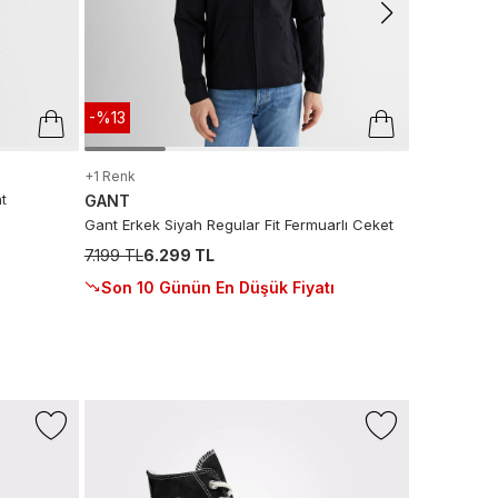
-%13
+1 Renk
t
GANT
Gant Erkek Siyah Regular Fit Fermuarlı Ceket
7.199 TL
6.299 TL
Son 10 Günün En Düşük Fiyatı
-%43
Sepette %
+1 Renk
LACOSTE
L.12.12 Erkek