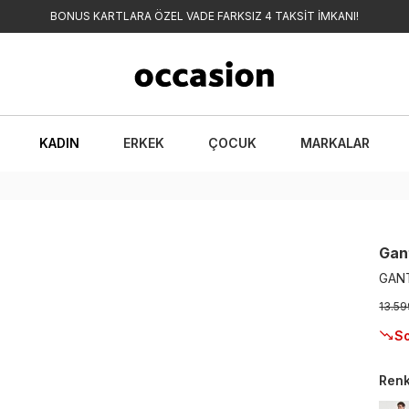
BONUS KARTLARA ÖZEL VADE FARKSIZ 4 TAKSİT İMKANI!
KADIN
ERKEK
ÇOCUK
MARKALAR
Gan
GANT
13.59
So
Ren