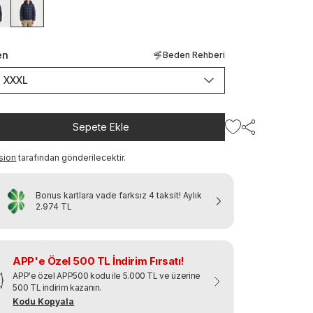
en
Beden Rehberi
XXXL
Sepete Ekle
sion
tarafından gönderilecektir.
Bonus kartlara vade farksız 4 taksit!
Aylık
2.974 TL
APP'e Özel 500 TL İndirim Fırsatı!
APP'e özel APP500 kodu ile 5.000 TL ve üzerine
500 TL indirim kazanın.
Kodu Kopyala