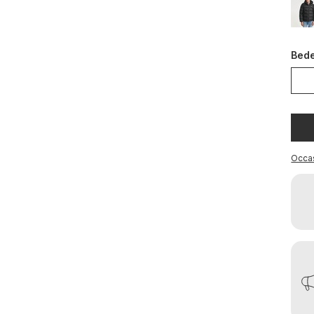
Bed
Occa