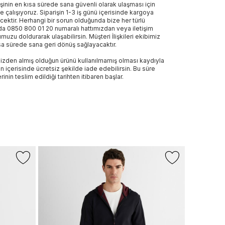
işinin en kısa sürede sana güvenli olarak ulaşması için
e çalışıyoruz. Siparişin 1-3 iş günü içerisinde kargoya
ecektir. Herhangi bir sorun olduğunda bize her türlü
a 0850 800 01 20 numaralı hattımızdan veya iletişim
muzu doldurarak ulaşabilirsin. Müşteri İlişkileri ekibimiz
sa sürede sana geri dönüş sağlayacaktır.
izden almış olduğun ürünü kullanılmamış olması kaydıyla
n içerisinde ücretsiz şekilde iade edebilirsin. Bu süre
rinin teslim edildiği tarihten itibaren başlar.
-%20
GANT
Gant Erkek 
Regular Fit
16.999 TL
1
Son 10 G