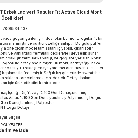
 Erkek Lacivert Regular Fit Active Cloud Mont
 Özellikleri
el
7006534
.
433
havada geçen günler için ideal olan bu mont, regular fit bir
a tasarlanmıştır ve su itici özelliğe sahiptir. Dolgulu puffer
yla öne çıkan model tam astarlı iç yapısı, çıkarılabilir
onu ve yanlardaki fermuarlı cepleriyle işlevsellik sunar.
smındaki şık fermuar kapanışı, ve göğüste yer alan ikonik
logosu ile detaylandırılmıştır. Bu mont, hafif yağışlı hava
larında suyu uzaklaştırmaya yardımcı olan dayanıklı su itici
 kaplama ile üretilmiştir. Soğuk kış günlerinde sweatshirt
kazaklarla kombinlemek için idealdir. Detaylı bakım
tları için ürün etiketini kontrol edin.
maş İçeriği: Dış Yüzey: %100 Geri Dönüştürülmüş
ster, Astar: %100 Geri Dönüştürülmüş Polyamid, İç Dolgu:
Geri Dönüştürülmüş Polyester
NT Logo Detayı
yal Bilgisi
 POLYESTER
erim ve İade