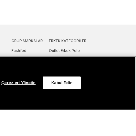
GRUP MARKALAR
ERKEK KATEGORILER
Fashfed
Outlet Erkek Polo
Lacoste
Outlet Erkek T-Shirt
GANT
Outlet Erkek Gömlek
Nautica
Outlet Erkek Sweatshirt
SuperStep
Outlet Erkek Eşofman
Çerezleri Yönetin
Kabul Edin
Converse
Outlet Erkek Yelek
Intersport
Outlet Erkek Mont & Ceket
ker
UNITED4
Outlet Erkek Spor Ayakkabı & Sneaker
Sanal Çadır
Outlet Erkek Terlik & Sandalet