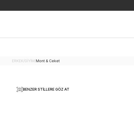
ERKEK
/
GİYİM
/
Mont & Ceket
BENZER STILLERE GÖZ AT