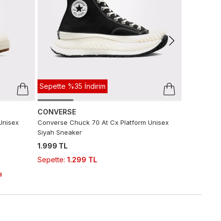
6.990 TL
3
Sepette
:
3.
Son 10 G
Sepette %35 İndirim
CONVERSE
Unisex
Converse Chuck 70 At Cx Platform Unisex
Siyah Sneaker
1.999 TL
Sepette
:
1.299 TL
ı