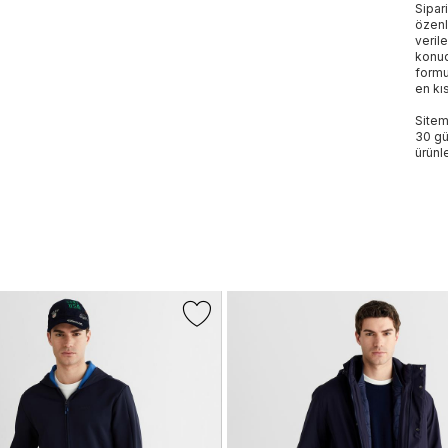
Sipar
özenl
veril
konud
formu
en kı
Sitem
30 gü
ürünle