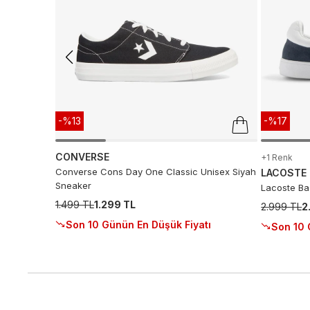
-%13
-%17
CONVERSE
+1 Renk
Converse Cons Day One Classic Unisex Siyah
LACOSTE
Sneaker
Lacoste Ba
1.499 TL
1.299 TL
2.999 TL
2
Son 10 Günün En Düşük Fiyatı
Son 10 