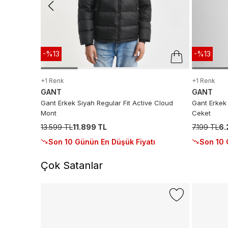
-%13
-%13
+1 Renk
+1 Renk
GANT
GANT
Gant Erkek Siyah Regular Fit Active Cloud
Gant Erkek 
Mont
Ceket
13.599 TL
11.899 TL
7.199 TL
6.
Son 10 Günün En Düşük Fiyatı
Son 10 
Çok Satanlar