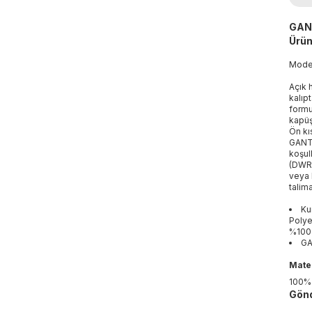
GANT
Ürün
Mod
Açık 
kalıpt
formu
kapüş
Ön kı
GANT 
koşul
(DWR)
veya 
talima
Ku
Polye
%100 
GA
Mater
100%
Gönd