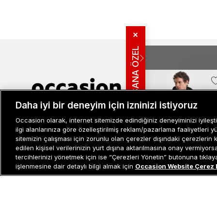
✕
SANA ÖZEL
MÜŞTERI İLIŞ
Bize Ulaşın
Sıkça Sorulan
Daha iyi bir deneyim için izninizi istiyoruz
İade ve İptal 
Müşteri İlişkileri
0 850 800 01 20
Kampanya Bi
Occasion olarak, internet sitemizde edindiğiniz deneyiminizi iyileşti
Kullanım Şartl
ilgi alanlarınıza göre özelleştirilmiş reklam/pazarlama faaliyetleri y
sitemizin çalışması için zorunlu olan çerezler dışındaki çerezlerin 
Aydınlatma M
-%13
edilen kişisel verilerinizin yurt dışına aktarılmasına onay vermiyor
Site Haritası
tercihlerinizi yönetmek için ise “Çerezleri Yönetin” butonuna tıklayabi
Misafir Üye S
işlenmesine dair detaylı bilgi almak için
Occasion Website Çerez 
Gant Erkek Siyah Regular F
İşlem Rehber
Active Cloud Mont
13.599 TL
11.899 TL
Son 10 Günün En Düşük Fiya