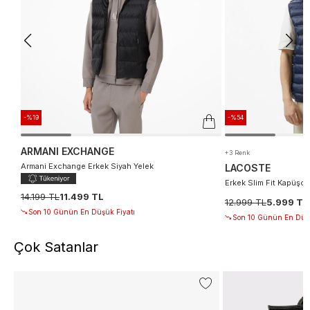
-%19
-%54
ARMANI EXCHANGE
+3 Renk
Armani Exchange Erkek Siyah Yelek
LACOSTE
Erkek Slim Fit Kapüşon
14.199 TL
11.499 TL
12.999 TL
5.999 TL
Son 10 Günün En Düşük Fiyatı
Son 10 Günün En Düşü
Çok Satanlar