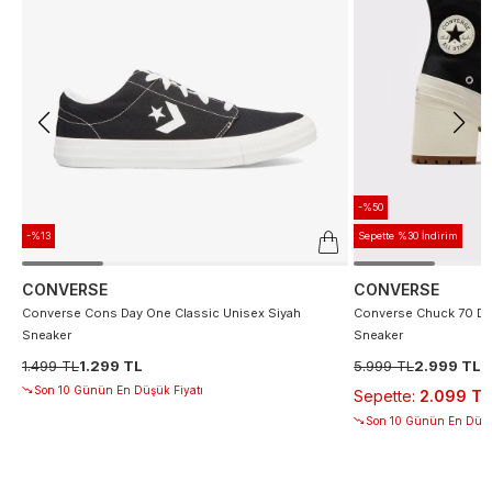
-%50
-%13
Sepette %30 İndirim
CONVERSE
CONVERSE
Converse Cons Day One Classic Unisex Siyah
Converse Chuck 70 De
Sneaker
Sneaker
1.499 TL
1.299 TL
5.999 TL
2.999 TL
Son 10 Günün En Düşük Fiyatı
Sepette
:
2.099 TL
Son 10 Günün En Düşü