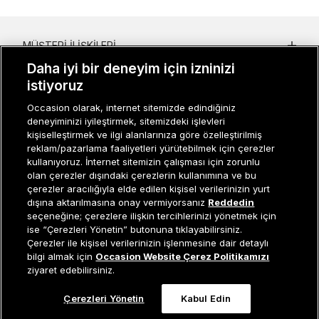
MÜŞTERI İLIŞKILERI
Daha iyi bir deneyim için izninizi
KURUMSAL
istiyoruz
KADIN KATEGORILER
Occasion olarak, internet sitemizde edindiğiniz
deneyiminizi iyileştirmek, sitemizdeki işlevleri
GRUP MARKALAR
kişiselleştirmek ve ilgi alanlarınıza göre özelleştirilmiş
reklam/pazarlama faaliyetleri yürütebilmek için çerezler
ERKEK KATEGORILER
kullanıyoruz. İnternet sitemizin çalışması için zorunlu
olan çerezler dışındaki çerezlerin kullanımına ve bu
çerezler aracılığıyla elde edilen kişisel verilerinizin yurt
dışına aktarılmasına onay vermiyorsanız
Reddedin
Müşteri İlişkileri
0 850 800 01 20
seçeneğine; çerezlere ilişkin tercihlerinizi yönetmek için
ise “Çerezleri Yönetin” butonuna tıklayabilirsiniz.
Çerezler ile kişisel verilerinizin işlenmesine dair detaylı
Sepete Ekle
bilgi almak için
Occasion Website Çerez Politikamızı
ziyaret edebilirsiniz.
Occasion bir EREN PERAKENDE markasıdır. © Eren Holding
Çerezleri Yönetin
Kabul Edin
0