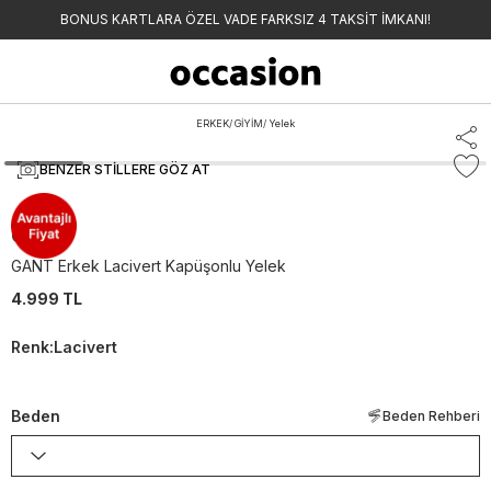
BONUS KARTLARA ÖZEL VADE FARKSIZ 4 TAKSİT İMKANI!
ERKEK
/
GİYİM
/
Yelek
BENZER STILLERE GÖZ AT
Gant
GANT Erkek Lacivert Kapüşonlu Yelek
4.999 TL
Renk
:
Lacivert
Beden
Beden Rehberi