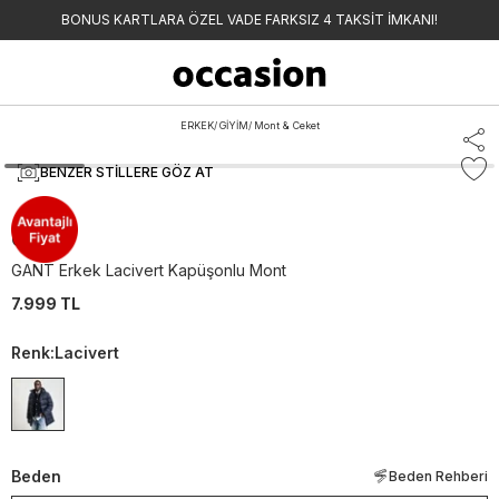
BONUS KARTLARA ÖZEL VADE FARKSIZ 4 TAKSİT İMKANI!
ERKEK
/
GİYİM
/
Mont & Ceket
BENZER STILLERE GÖZ AT
Gant
GANT Erkek Lacivert Kapüşonlu Mont
7.999 TL
Renk
:
Lacivert
Beden
Beden Rehberi