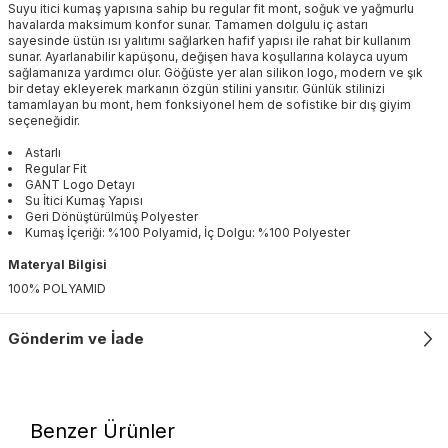
Suyu itici kumaş yapısına sahip bu regular fit mont, soğuk ve yağmurlu
havalarda maksimum konfor sunar. Tamamen dolgulu iç astarı
sayesinde üstün ısı yalıtımı sağlarken hafif yapısı ile rahat bir kullanım
sunar. Ayarlanabilir kapüşonu, değişen hava koşullarına kolayca uyum
sağlamanıza yardımcı olur. Göğüste yer alan silikon logo, modern ve şık
bir detay ekleyerek markanın özgün stilini yansıtır. Günlük stilinizi
tamamlayan bu mont, hem fonksiyonel hem de sofistike bir dış giyim
seçeneğidir.
Astarlı
Regular Fit
GANT Logo Detayı
Su İtici Kumaş Yapısı
Geri Dönüştürülmüş Polyester
Kumaş İçeriği: %100 Polyamid, İç Dolgu: %100 Polyester
Materyal Bilgisi
100% POLYAMID
Gönderim ve İade
Benzer Ürünler