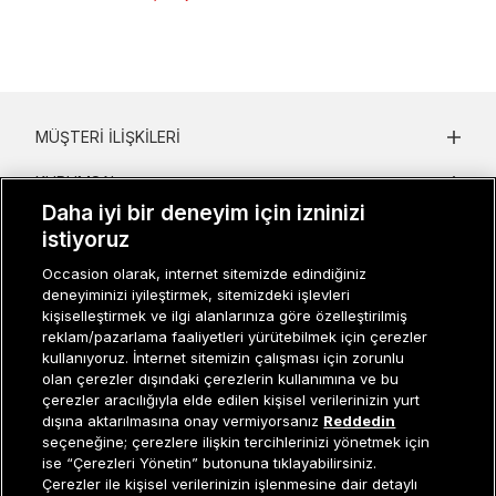
MÜŞTERI İLIŞKILERI
KURUMSAL
Daha iyi bir deneyim için izninizi
KADIN KATEGORILER
istiyoruz
GRUP MARKALAR
Occasion olarak, internet sitemizde edindiğiniz
deneyiminizi iyileştirmek, sitemizdeki işlevleri
kişiselleştirmek ve ilgi alanlarınıza göre özelleştirilmiş
ERKEK KATEGORILER
reklam/pazarlama faaliyetleri yürütebilmek için çerezler
kullanıyoruz. İnternet sitemizin çalışması için zorunlu
olan çerezler dışındaki çerezlerin kullanımına ve bu
çerezler aracılığıyla elde edilen kişisel verilerinizin yurt
Müşteri İlişkileri
0 850 800 01 20
dışına aktarılmasına onay vermiyorsanız
Reddedin
seçeneğine; çerezlere ilişkin tercihlerinizi yönetmek için
ise “Çerezleri Yönetin” butonuna tıklayabilirsiniz.
Çerezler ile kişisel verilerinizin işlenmesine dair detaylı
Occasion bir EREN PERAKENDE markasıdır. © Eren Holding