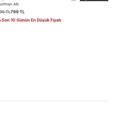
şofman Altı
99 TL
799 TL
Son 10 Günün En Düşük Fiyatı