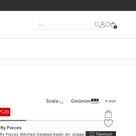
Ara
0
Sırala
Görünüm
4
ürün
-%
20
ifty Pieces
ifty Pieces Stitched Detailed Kadın Gri Jogger