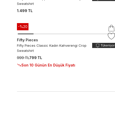
Sweatshirt
1.499 TL
-%
20
Fifty Pieces
Fifty Pieces Classic Kadın Kahverengi Crop
Sweatshirt
999 TL
799 TL
Son 10 Günün En Düşük Fiyatı