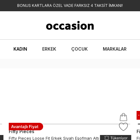
BONUS KARTLARA ÖZEL VADE FARKSIZ 4 TAKSİT İMKANI!
KADIN
ERKEK
ÇOCUK
MARKALAR
Fifty Pieces
F
Fifty Pieces Loose Fit Erkek Siyah Eşofman Altı
F