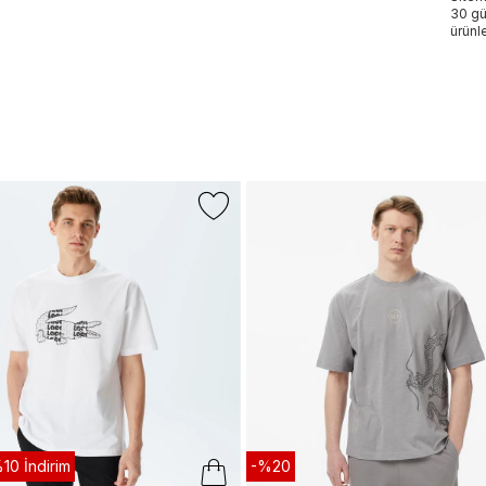
30 gü
ürünle
10 İndirim
-%20