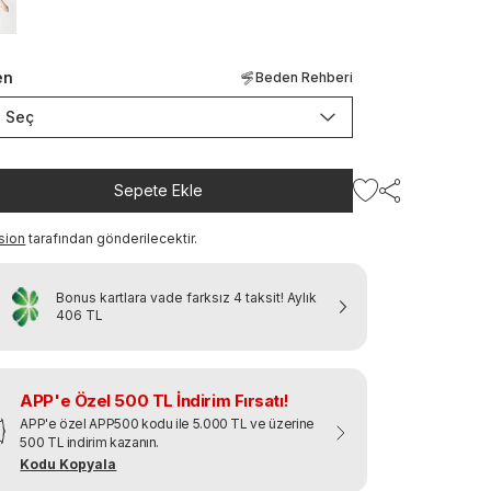
en
Beden Rehberi
Seç
Sepete Ekle
sion
tarafından gönderilecektir.
Bonus kartlara vade farksız 4 taksit!
Aylık
406 TL
APP'e Özel 500 TL İndirim Fırsatı!
APP'e özel APP500 kodu ile 5.000 TL ve üzerine
500 TL indirim kazanın.
Kodu Kopyala