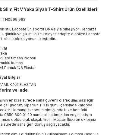
k Slim Fit V Yaka Siyah T-Shirt Ürün Özellikleri
el
TH0999
.
99S
ik stil, Lacoste'un sportif DNA'sıyla birleşiyor. Her tarza
u, günlük ve şık stilinize kolayca adapte olabilen Lacoste
 t-shirt koleksiyonunu keşfedin.
m fit
yaka
ğüste timsah logosu
muklu kumaş
4 Pamuk %6 Elastan
yal Bilgisi
PAMUK %6 ELASTAN
erim ve İade
işinin en kısa sürede sana güvenli olarak ulaşması için
e çalışıyoruz. Siparişin 1-3 iş günü içerisinde kargoya
ecektir. Herhangi bir sorun olduğunda bize her türlü
a 0850 800 01 20 numaralı hattımızdan veya iletişim
muzu doldurarak ulaşabilirsin. Müşteri İlişkileri ekibimiz
sa sürede sana geri dönüş sağlayacaktır.
izden almış olduğun ürünü kullanılmamış olması kaydıyla