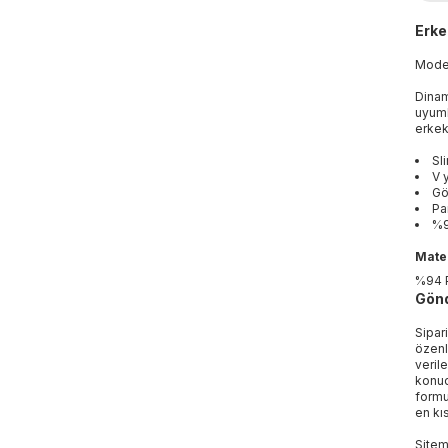
Erke
Mod
Dinam
uyuml
erkek
Sli
V 
Gö
Pa
%9
Mater
%94 
Gönd
Sipar
özenl
veril
konud
formu
en kı
Sitem