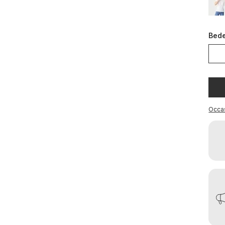
Bed
Occa