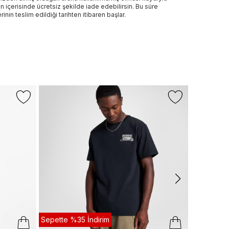
n içerisinde ücretsiz şekilde iade edebilirsin. Bu süre
rinin teslim edildiği tarihten itibaren başlar.
-%56
+1 Renk
UNITED4
United4 Regu
T-Shirt
1.799 TL
79
Son 10 G
Sepette %35 İndirim