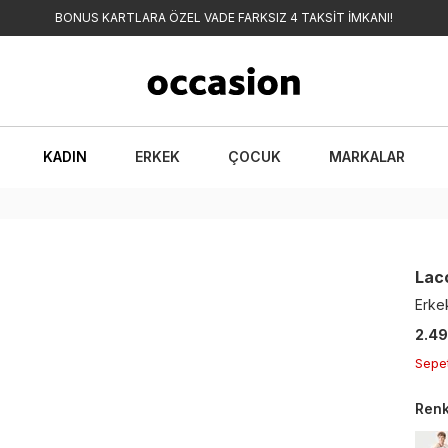
BONUS KARTLARA ÖZEL VADE FARKSIZ 4 TAKSİT İMKANI!
KADIN
ERKEK
ÇOCUK
MARKALAR
Lac
Erkek
2.49
Sepe
Ren