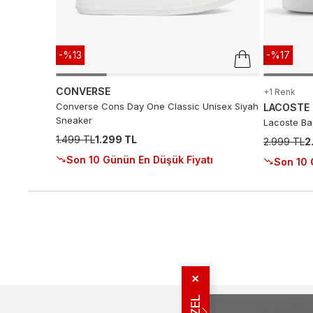
-%13
-%17
CONVERSE
+1 Renk
Converse Cons Day One Classic Unisex Siyah
LACOSTE
Sneaker
Lacoste Ba
1.499 TL
1.299 TL
2.999 TL
2
Son 10 Günün En Düşük Fiyatı
Son 10 
✕