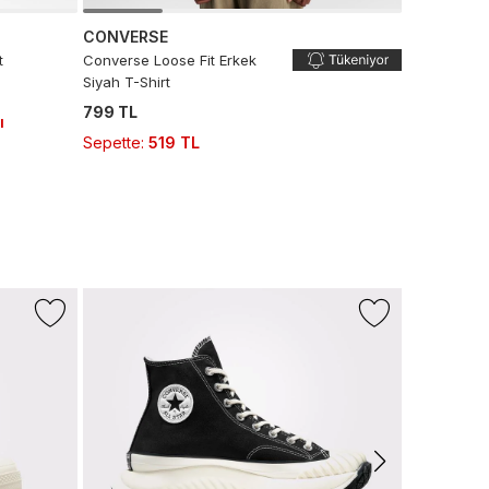
CONVERSE
t
Converse Loose Fit Erkek
Siyah T-Shirt
799 TL
ı
Sepette
:
519 TL
-%43
LACOSTE
L.12.12 Erkek
6.990 TL
3