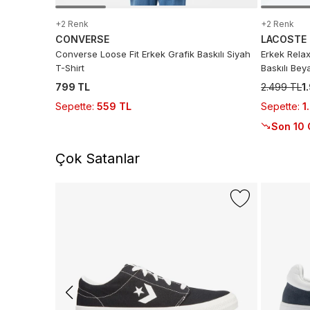
+2 Renk
+2 Renk
CONVERSE
LACOSTE
Converse Loose Fit Erkek Grafik Baskılı Siyah
Erkek Relax
T-Shirt
Baskılı Bey
799 TL
2.499 TL
1
Sepette
:
559 TL
Sepette
:
1
Son 10 
Çok Satanlar