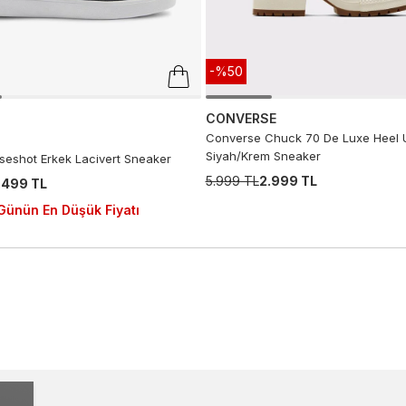
-%50
CONVERSE
Converse Chuck 70 De Luxe Heel 
Siyah/Krem Sneaker
seshot Erkek Lacivert Sneaker
5.999 TL
2.999 TL
.499 TL
Günün En Düşük Fiyatı