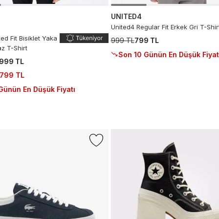
UNITED4
United4 Regular Fit Erkek Gri T-Shir
ed Fit Bisiklet Yaka
999 TL
799 TL
az T-Shirt
Son 10 Günün En Düşük Fiyat
.999 TL
.799 TL
Günün En Düşük Fiyatı