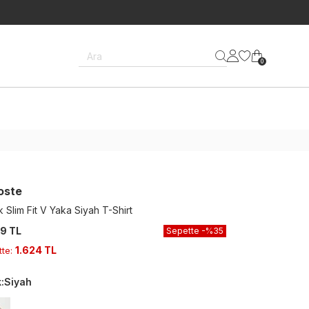
Ara
0
oste
 Slim Fit V Yaka Siyah T-Shirt
9 TL
Sepette
-%
35
1.624 TL
tte
:
k
:
Siyah