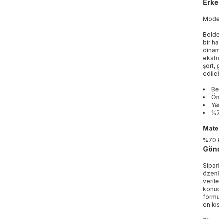
Erke
Mod
Belde
bir ha
dinam
ekstr
şort,
edile
Be
Ön
Ya
%7
Mater
%70 
Gönd
Sipar
özenl
veril
konud
formu
en kı