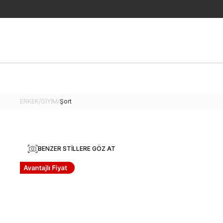
ERKEK
/
GİYİM
/
Şort
BENZER STILLERE GÖZ AT