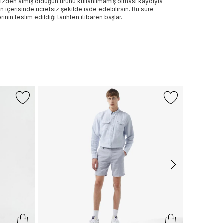
izden almış olduğun ürünü kullanılmamış olması kaydıyla
n içerisinde ücretsiz şekilde iade edebilirsin. Bu süre
rinin teslim edildiği tarihten itibaren başlar.
-%13
GANT
Gant Erkek Y
2.299 TL
1.