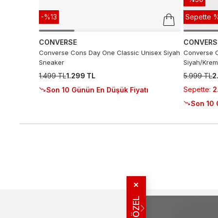
-%13
Sepette %
CONVERSE
CONVERS
Converse Cons Day One Classic Unisex Siyah
Converse C
Sneaker
Siyah/Krem
1.499 TL
1.299 TL
5.999 TL
2
Sepette
:
2
Son 10 Günün En Düşük Fiyatı
Son 10 
✕
MÜŞTERI İLIŞ