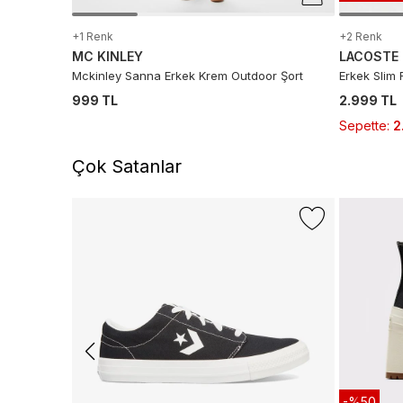
+1 Renk
+2 Renk
MC KINLEY
LACOSTE
Mckinley Sanna Erkek Krem Outdoor Şort
Erkek Slim 
999 TL
2.999 TL
Sepette
:
2
Çok Satanlar
-%50