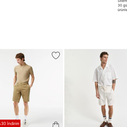
Sitem
30 gü
ürünle
30 İndirim