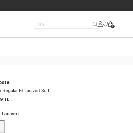
Ara
0
oste
 Regular Fit Lacivert Şort
9 TL
k
:
Lacivert