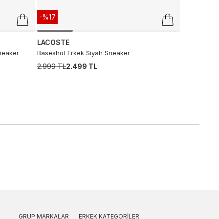
-%17
LACOSTE
neaker
Baseshot Erkek Siyah Sneaker
2.999 TL
2.499 TL
GRUP MARKALAR
ERKEK KATEGORILER