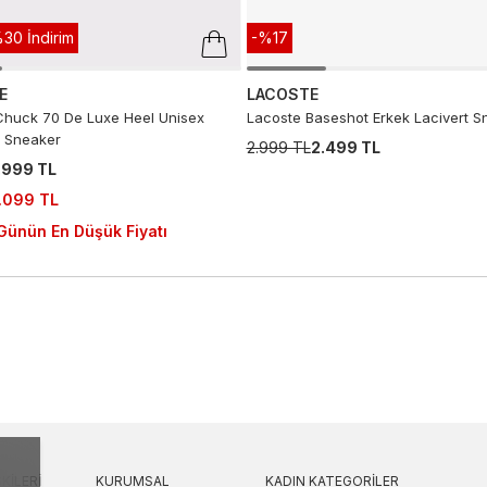
30 İndirim
-%17
E
LACOSTE
huck 70 De Luxe Heel Unisex
Lacoste Baseshot Erkek Lacivert S
 Sneaker
2.999 TL
2.499 TL
.999 TL
.099 TL
Günün En Düşük Fiyatı
KILERI
KURUMSAL
KADIN KATEGORILER