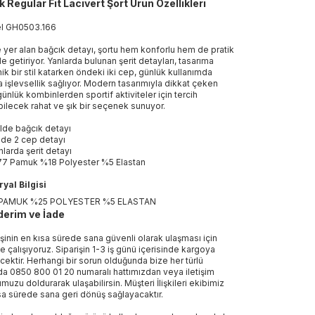
k Regular Fit Lacivert Şort Ürün Özellikleri
el
GH0503
.
166
 yer alan bağcık detayı, şortu hem konforlu hem de pratik
le getiriyor. Yanlarda bulunan şerit detayları, tasarıma
ik bir stil katarken öndeki iki cep, günlük kullanımda
a işlevsellik sağlıyor. Modern tasarımıyla dikkat çeken
 günlük kombinlerden sportif aktiviteler için tercih
bilecek rahat ve şık bir seçenek sunuyor.
lde bağcık detayı
de 2 cep detayı
nlarda şerit detayı
7 Pamuk %18 Polyester %5 Elastan
yal Bilgisi
PAMUK %25 POLYESTER %5 ELASTAN
erim ve İade
işinin en kısa sürede sana güvenli olarak ulaşması için
e çalışıyoruz. Siparişin 1-3 iş günü içerisinde kargoya
ecektir. Herhangi bir sorun olduğunda bize her türlü
a 0850 800 01 20 numaralı hattımızdan veya iletişim
muzu doldurarak ulaşabilirsin. Müşteri İlişkileri ekibimiz
sa sürede sana geri dönüş sağlayacaktır.