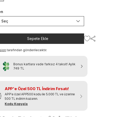
en
Seç
Sepete Ekle
sion
tarafından gönderilecektir.
Bonus kartlara vade farksız 4 taksit!
Aylık
749 TL
APP'e Özel 500 TL İndirim Fırsatı!
APP'e özel APP500 kodu ile 5.000 TL ve üzerine
500 TL indirim kazanın.
Kodu Kopyala