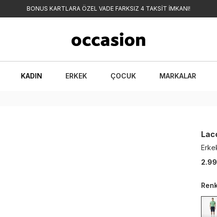
BONUS KARTLARA ÖZEL VADE FARKSIZ 4 TAKSİT İMKANI!
KADIN
ERKEK
ÇOCUK
MARKALAR
Lac
Erkek
2.99
Ren