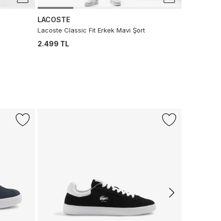
LACOSTE
Lacoste Classic Fit Erkek Mavi Şort
2.499 TL
-%43
LACOSTE
L.12.12 Erkek
6.990 TL
3