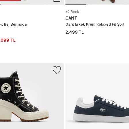
+2 Renk
GANT
Fit Bej Bermuda
Gant Erkek Krem Relaxed Fit Şort
2.499 TL
.099 TL