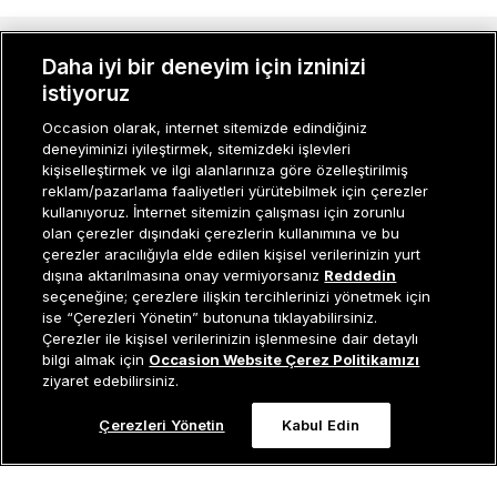
MÜŞTERI İLIŞKILERI
Daha iyi bir deneyim için izninizi
istiyoruz
KURUMSAL
Occasion olarak, internet sitemizde edindiğiniz
deneyiminizi iyileştirmek, sitemizdeki işlevleri
KADIN KATEGORILER
kişiselleştirmek ve ilgi alanlarınıza göre özelleştirilmiş
reklam/pazarlama faaliyetleri yürütebilmek için çerezler
GRUP MARKALAR
kullanıyoruz. İnternet sitemizin çalışması için zorunlu
olan çerezler dışındaki çerezlerin kullanımına ve bu
ERKEK KATEGORILER
çerezler aracılığıyla elde edilen kişisel verilerinizin yurt
dışına aktarılmasına onay vermiyorsanız
Reddedin
seçeneğine; çerezlere ilişkin tercihlerinizi yönetmek için
ise “Çerezleri Yönetin” butonuna tıklayabilirsiniz.
Müşteri İlişkileri
0 850 800 01 20
Çerezler ile kişisel verilerinizin işlenmesine dair detaylı
Sepete Ekle
bilgi almak için
Occasion Website Çerez Politikamızı
ziyaret edebilirsiniz.
Occasion bir EREN PERAKENDE markasıdır. © Eren Holding
Çerezleri Yönetin
Kabul Edin
0