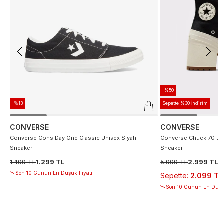
-%50
-%13
Sepette %30 İndirim
CONVERSE
CONVERSE
Converse Cons Day One Classic Unisex Siyah
Converse Chuck 70 De
Sneaker
Sneaker
1.499 TL
1.299 TL
5.999 TL
2.999 TL
Son 10 Günün En Düşük Fiyatı
Sepette
:
2.099 TL
Son 10 Günün En Düşü