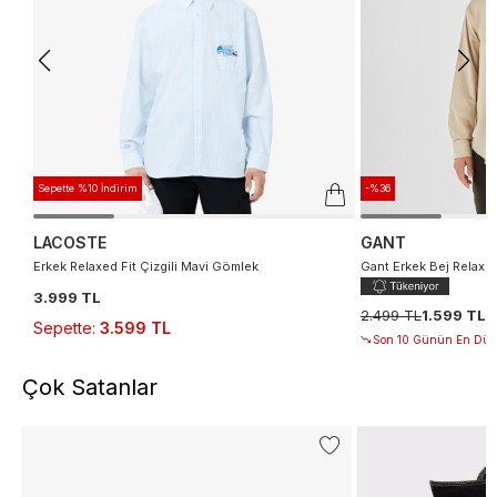
Sepette %10 İndirim
-%36
LACOSTE
GANT
Erkek Relaxed Fit Çizgili Mavi Gömlek
Gant Erkek Bej Relaxe
3.999 TL
2.499 TL
1.599 TL
Sepette
:
3.599 TL
Son 10 Günün En Düşü
Çok Satanlar