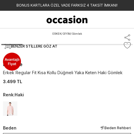
BONUS KARTLARA ÖZEL VADE FARKSIZ 4 TAKSİT İMKANI!
ERKEK
/
GİYİM
/
Gömlek
BENZER STILLERE GÖZ AT
Lacoste
Erkek Regular Fit Kısa Kollu Düğmeli Yaka Keten Haki Gömlek
3.499 TL
Renk
:
Haki
Beden
Beden Rehberi