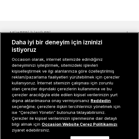
MÜŞTERI İLIŞKILERI
Daha iyi bir deneyim için izninizi
KURUMSAL
istiyoruz
KADIN KATEGORILER
Occasion olarak, internet sitemizde edindiğiniz
deneyiminizi iyileştirmek, sitemizdeki işlevleri
kişiselleştirmek ve ilgi alanlarınıza göre özelleştirilmiş
GRUP MARKALAR
reklam/pazarlama faaliyetleri yürütebilmek için çerezler
kullanıyoruz. İnternet sitemizin çalışması için zorunlu
ERKEK KATEGORILER
olan çerezler dışındaki çerezlerin kullanımına ve bu
çerezler aracılığıyla elde edilen kişisel verilerinizin yurt
dışına aktarılmasına onay vermiyorsanız
Reddedin
seçeneğine; çerezlere ilişkin tercihlerinizi yönetmek için
Müşteri İlişkileri
0 850 800 01 20
ise “Çerezleri Yönetin” butonuna tıklayabilirsiniz.
Çerezler ile kişisel verilerinizin işlenmesine dair detaylı
Tükendi
bilgi almak için
Occasion Website Çerez Politikamızı
ziyaret edebilirsiniz.
Occasion bir EREN PERAKENDE markasıdır. © Eren Holding