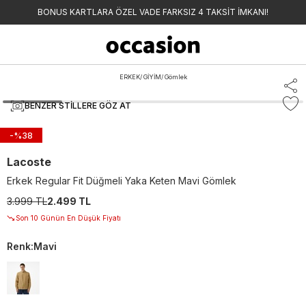
BONUS KARTLARA ÖZEL VADE FARKSIZ 4 TAKSİT İMKANI!
ERKEK
/
GİYİM
/
Gömlek
BENZER STILLERE GÖZ AT
-%
38
Lacoste
Erkek Regular Fit Düğmeli Yaka Keten Mavi Gömlek
3.999 TL
2.499 TL
Son 10 Günün En Düşük Fiyatı
Renk
:
Mavi