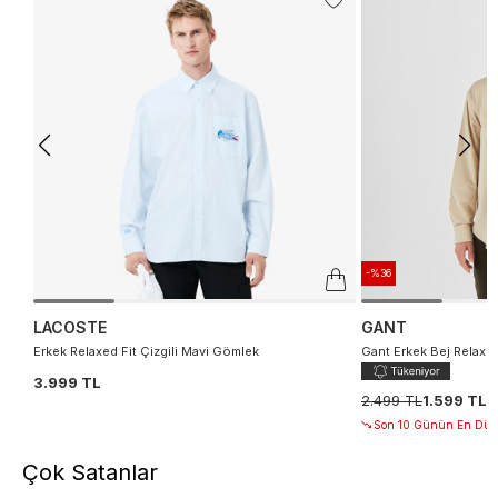
-%36
LACOSTE
GANT
Erkek Relaxed Fit Çizgili Mavi Gömlek
Gant Erkek Bej Relaxe
3.999 TL
2.499 TL
1.599 TL
Son 10 Günün En Düşü
Çok Satanlar