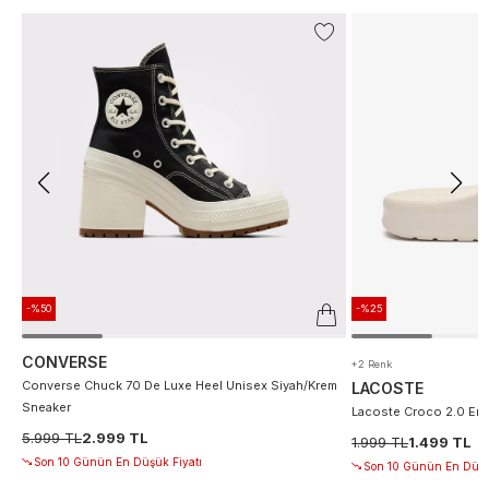
-%50
-%25
CONVERSE
+2 Renk
Converse Chuck 70 De Luxe Heel Unisex Siyah/Krem
LACOSTE
Sneaker
Lacoste Croco 2.0 Erke
5.999 TL
2.999 TL
1.999 TL
1.499 TL
Son 10 Günün En Düşük Fiyatı
Son 10 Günün En Düşü