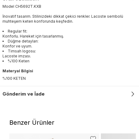
Model
CH5692T
.
KXB
İnovatif tasarım. Stilinizdeki dikkat çekici renkler. Lacoste sembolü
muhteşem keten konforunda keşfedin.
Regular fit:
Konforlu. Hareket için tasarlanmış.
Düğme detayları:
Konfor ve uyum.
Timsah logosu:
Lacoste imzası.
%100 Keten
Materyal Bilgisi
%100 KETEN
Gönderim ve İade
Benzer Ürünler