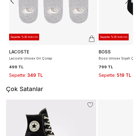
Sepette %30 İndirim
Sepette %35 İndirim
LACOSTE
BOSS
Lacoste Unisex Gri Çorap
Boss Unisex Siyah Ço
499 TL
799 TL
Sepette
:
349 TL
Sepette
:
519 TL
Çok Satanlar