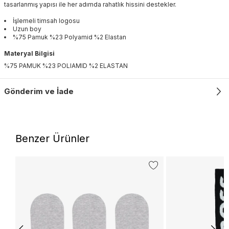
tasarlanmış yapısı ile her adımda rahatlık hissini destekler.
İşlemeli timsah logosu
Uzun boy
%75 Pamuk %23 Polyamid %2 Elastan
Materyal Bilgisi
%75 PAMUK %23 POLIAMID %2 ELASTAN
Gönderim ve İade
Benzer Ürünler