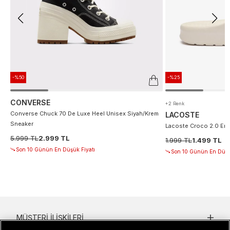
-%50
-%25
CONVERSE
+2 Renk
Converse Chuck 70 De Luxe Heel Unisex Siyah/Krem
LACOSTE
Sneaker
Lacoste Croco 2.0 Erke
5.999 TL
2.999 TL
1.999 TL
1.499 TL
Son 10 Günün En Düşük Fiyatı
Son 10 Günün En Düşü
MÜŞTERI İLIŞKILERI