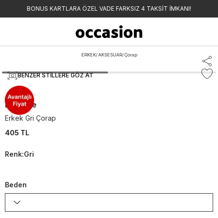
BONUS KARTLARA ÖZEL VADE FARKSIZ 4 TAKSİT İMKANI!
ERKEK
/
AKSESUAR
/
Çorap
BENZER STILLERE GÖZ AT
Lacoste
Erkek Gri Çorap
405 TL
Renk
:
Gri
Beden