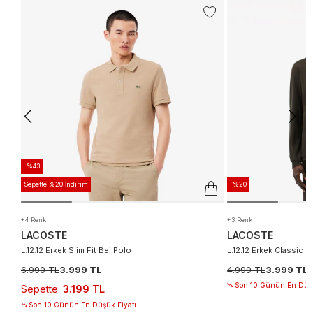
-%43
Sepette %20 İndirim
-%20
+4 Renk
+3 Renk
LACOSTE
LACOSTE
L.12.12 Erkek Slim Fit Bej Polo
L.12.12 Erkek Classic F
6.990 TL
3.999 TL
4.999 TL
3.999 TL
Son 10 Günün En Düşü
Sepette
:
3.199 TL
Son 10 Günün En Düşük Fiyatı