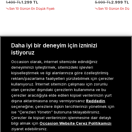
1.499 TL
1.299 TL
5.999 TL
2.999 TL
Son 10 Günün En Düşük Fiyatı
Son 10 Günün En Düşü
Daha iyi bir deneyim için izninizi
MÜŞTERI İLIŞKILERI
istiyoruz
KURUMSAL
Occasion olarak, internet sitemizde edindiğiniz
deneyiminizi iyileştirmek, sitemizdeki işlevleri
KADIN KATEGORILER
kişiselleştirmek ve ilgi alanlarınıza göre özelleştirilmiş
reklam/pazarlama faaliyetleri yürütebilmek için çerezler
GRUP MARKALAR
kullanıyoruz. İnternet sitemizin çalışması için zorunlu
olan çerezler dışındaki çerezlerin kullanımına ve bu
ERKEK KATEGORILER
çerezler aracılığıyla elde edilen kişisel verilerinizin yurt
dışına aktarılmasına onay vermiyorsanız
Reddedin
seçeneğine; çerezlere ilişkin tercihlerinizi yönetmek için
ise “Çerezleri Yönetin” butonuna tıklayabilirsiniz.
Müşteri İlişkileri
0 850 800 01 20
Çerezler ile kişisel verilerinizin işlenmesine dair detaylı
Sepete Ekle
bilgi almak için
Occasion Website Çerez Politikamızı
ziyaret edebilirsiniz.