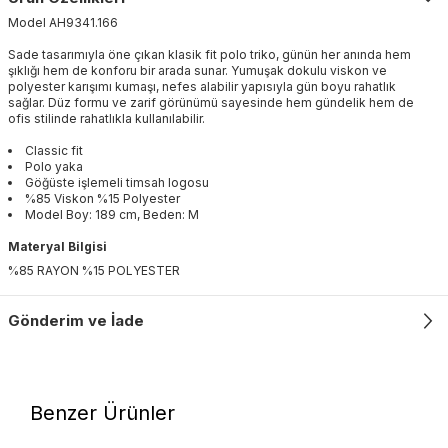
Model
AH9341
.
166
Sade tasarımıyla öne çıkan klasik fit polo triko, günün her anında hem
şıklığı hem de konforu bir arada sunar. Yumuşak dokulu viskon ve
polyester karışımı kumaşı, nefes alabilir yapısıyla gün boyu rahatlık
sağlar. Düz formu ve zarif görünümü sayesinde hem gündelik hem de
ofis stilinde rahatlıkla kullanılabilir.
Classic fit
Polo yaka
Göğüste işlemeli timsah logosu
%85 Viskon %15 Polyester
Model Boy: 189 cm, Beden: M
Materyal Bilgisi
%85 RAYON %15 POLYESTER
Gönderim ve İade
Benzer Ürünler