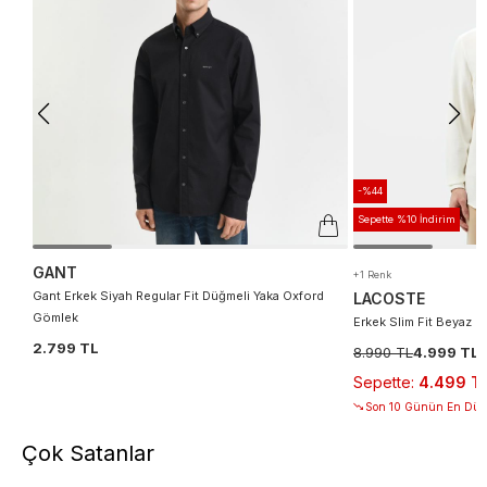
-%44
Sepette %10 İndirim
GANT
+1 Renk
Gant Erkek Siyah Regular Fit Düğmeli Yaka Oxford
LACOSTE
Gömlek
Erkek Slim Fit Beyaz 
2.799 TL
8.990 TL
4.999 TL
Sepette
:
4.499 T
Son 10 Günün En Düşü
Çok Satanlar