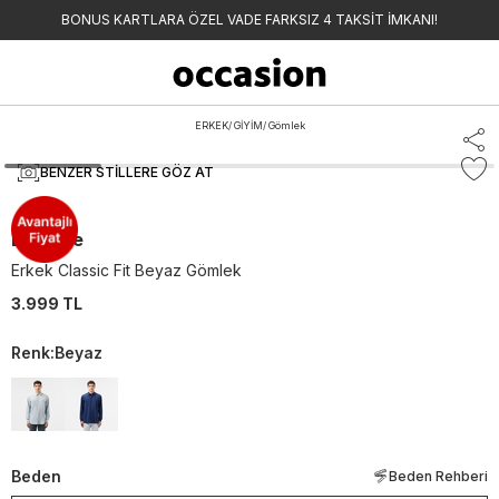
BONUS KARTLARA ÖZEL VADE FARKSIZ 4 TAKSİT İMKANI!
ERKEK
/
GİYİM
/
Gömlek
BENZER STILLERE GÖZ AT
Lacoste
Erkek Classic Fit Beyaz Gömlek
3.999 TL
Renk
:
Beyaz
Beden
Beden Rehberi