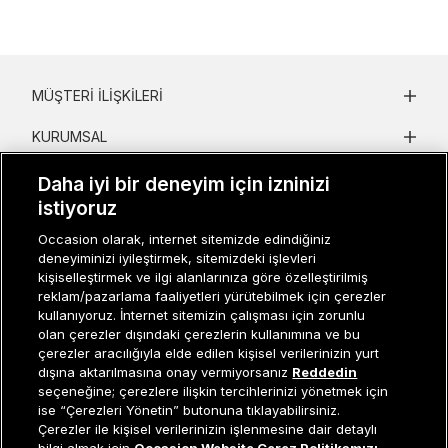
MÜŞTERI İLIŞKILERI
KURUMSAL
KADIN KATEGORILER
Daha iyi bir deneyim için izninizi
istiyoruz
GRUP MARKALAR
Occasion olarak, internet sitemizde edindiğiniz
deneyiminizi iyileştirmek, sitemizdeki işlevleri
ERKEK KATEGORILER
kişiselleştirmek ve ilgi alanlarınıza göre özelleştirilmiş
reklam/pazarlama faaliyetleri yürütebilmek için çerezler
kullanıyoruz. İnternet sitemizin çalışması için zorunlu
Müşteri İlişkileri
0 850 800 01 20
olan çerezler dışındaki çerezlerin kullanımına ve bu
çerezler aracılığıyla elde edilen kişisel verilerinizin yurt
dışına aktarılmasına onay vermiyorsanız
Reddedin
seçeneğine; çerezlere ilişkin tercihlerinizi yönetmek için
ise “Çerezleri Yönetin” butonuna tıklayabilirsiniz.
Occasion bir EREN PERAKENDE markasıdır. © Eren Holding
Çerezler ile kişisel verilerinizin işlenmesine dair detaylı
Sepete Ekle