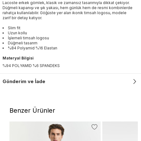
Lacoste erkek gömlek, klasik ve zamansız tasarımıyla dikkat çekiyor.
Düğmeli kapanışı ve şık yakası, hem günlük hem de resmi kombinlerde
rahatça kullanılabilir. Göğüste yer alan ikonik timsah logosu, modele
zarif bir detay katıyor.
Slim fit
Uzun kollu
İşlemeli timsah logosu
Düğmeli tasarım
%84 Polyamid %16 Elastan
Materyal Bilgisi
%94 POLYAMID %6 SPANDEKS
Gönderim ve İade
Benzer Ürünler