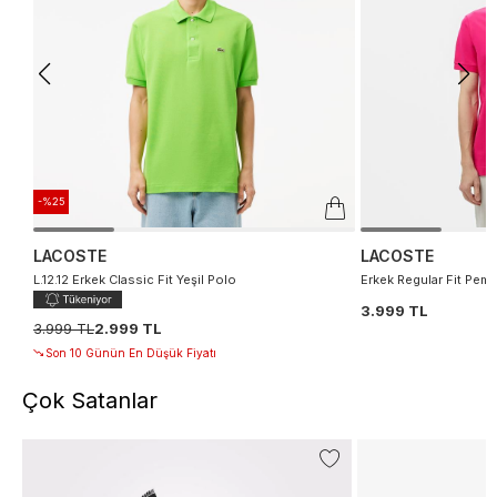
-%25
LACOSTE
LACOSTE
L.12.12 Erkek Classic Fit Yeşil Polo
Erkek Regular Fit Pemb
3.999 TL
3.999 TL
2.999 TL
Son 10 Günün En Düşük Fiyatı
Çok Satanlar