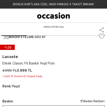
BONUS KARTLARA ÖZEL VADE FARKSIZ 4 TAKSİT İMKANI!
ERKEK
/
GİYİM
/
Polo
BENZER STILLERE GÖZ AT
-%
20
Lacoste
Erkek Classic Fit Baskılı Yeşil Polo
4.999 TL
3.999 TL
Son 10 Günün En Düşük Fiyatı
Renk
:
Yeşil
Beden
Beden Rehberi