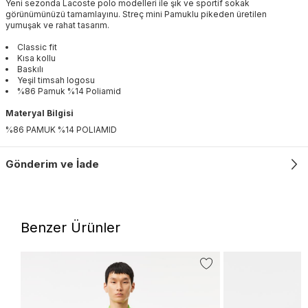
Yeni sezonda Lacoste polo modelleri ile şık ve sportif sokak
görünümünüzü tamamlayınu. Streç mini Pamuklu pikeden üretilen
yumuşak ve rahat tasarım.
Classic fit
Kısa kollu
Baskılı
Yeşil timsah logosu
%86 Pamuk %14 Poliamid
Materyal Bilgisi
%86 PAMUK %14 POLIAMID
Gönderim ve İade
Benzer Ürünler