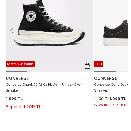
Sepette %35 İndirim
-%13
CONVERSE
CONVERSE
Converse Chuck 70 At Cx Platform Unisex Siyah
Converse Cons Day On
Sneaker
Sneaker
1.999 TL
1.499 TL
1.299 TL
Son 10 Günün En Düşü
Sepette
:
1.299 TL