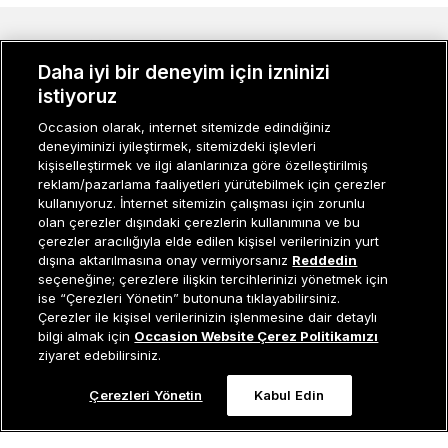
MÜŞTERI İLIŞKILERI
Daha iyi bir deneyim için izninizi
KURUMSAL
istiyoruz
Occasion olarak, internet sitemizde edindiğiniz
KADIN KATEGORILER
deneyiminizi iyileştirmek, sitemizdeki işlevleri
kişiselleştirmek ve ilgi alanlarınıza göre özelleştirilmiş
GRUP MARKALAR
reklam/pazarlama faaliyetleri yürütebilmek için çerezler
kullanıyoruz. İnternet sitemizin çalışması için zorunlu
ERKEK KATEGORILER
olan çerezler dışındaki çerezlerin kullanımına ve bu
çerezler aracılığıyla elde edilen kişisel verilerinizin yurt
dışına aktarılmasına onay vermiyorsanız
Reddedin
seçeneğine; çerezlere ilişkin tercihlerinizi yönetmek için
Müşteri İlişkileri
0 850 800 01 20
ise “Çerezleri Yönetin” butonuna tıklayabilirsiniz.
Çerezler ile kişisel verilerinizin işlenmesine dair detaylı
Tükendi
bilgi almak için
Occasion Website Çerez Politikamızı
ziyaret edebilirsiniz.
Occasion bir EREN PERAKENDE markasıdır. © Eren Holding
Çerezleri Yönetin
Kabul Edin
0