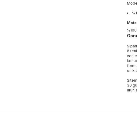
Mod
%1
Mater
%100
Gönd
Sipar
özenl
veril
konud
formu
en kı
Sitem
30 gü
ürünle