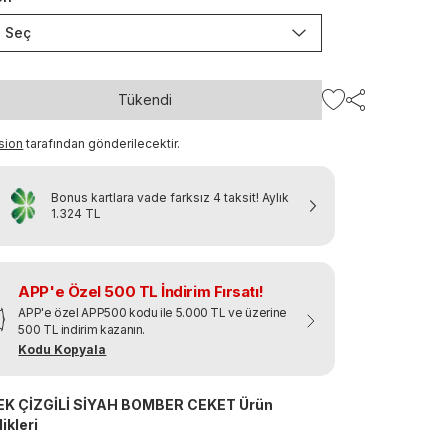
Seç
Tükendi
sion
tarafından gönderilecektir.
Bonus kartlara vade farksız 4 taksit!
Aylık
1.324 TL
APP'e Özel 500 TL İndirim Fırsatı!
APP'e özel APP500 kodu ile 5.000 TL ve üzerine
500 TL indirim kazanın.
Kodu Kopyala
EK ÇİZGİLİ SİYAH BOMBER CEKET Ürün
ikleri