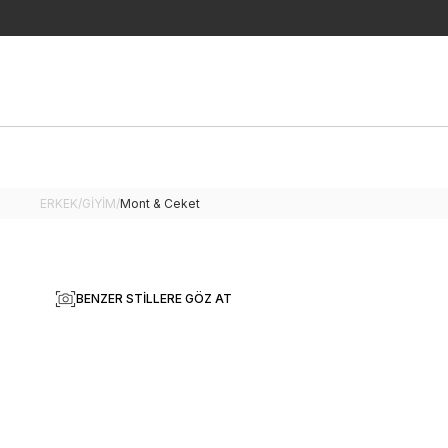
ERKEK
/
GİYİM
/
Mont & Ceket
BENZER STILLERE GÖZ AT