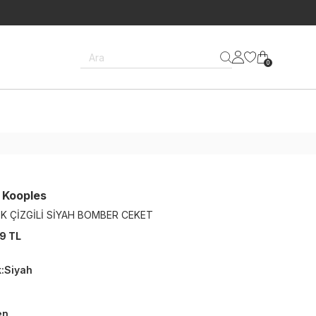
Ara
0
 Kooples
K ÇİZGİLİ SİYAH BOMBER CEKET
9 TL
k
:
Siyah
en