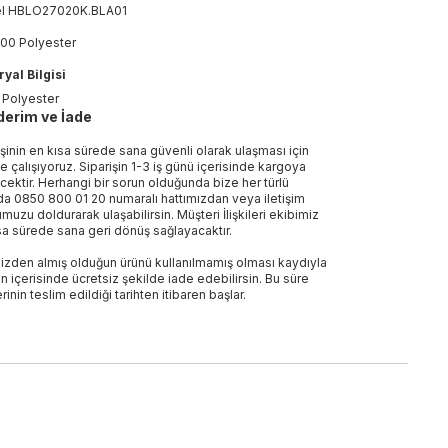
el
HBLO27020K
.
BLA01
00 Polyester
yal Bilgisi
 Polyester
erim ve İade
işinin en kısa sürede sana güvenli olarak ulaşması için
e çalışıyoruz. Siparişin 1-3 iş günü içerisinde kargoya
ecektir. Herhangi bir sorun olduğunda bize her türlü
a 0850 800 01 20 numaralı hattımızdan veya iletişim
muzu doldurarak ulaşabilirsin. Müşteri İlişkileri ekibimiz
sa sürede sana geri dönüş sağlayacaktır.
izden almış olduğun ürünü kullanılmamış olması kaydıyla
n içerisinde ücretsiz şekilde iade edebilirsin. Bu süre
rinin teslim edildiği tarihten itibaren başlar.