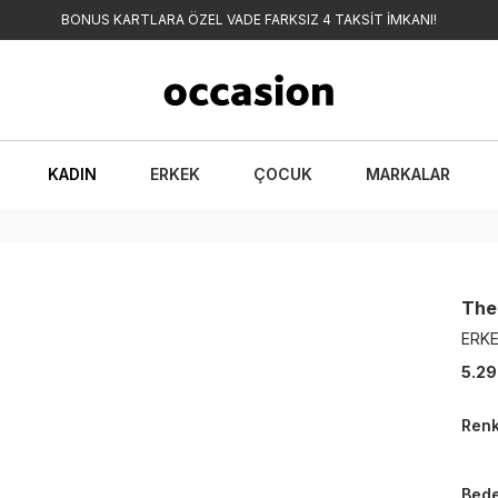
BONUS KARTLARA ÖZEL VADE FARKSIZ 4 TAKSİT İMKANI!
KADIN
ERKEK
ÇOCUK
MARKALAR
The
ERKE
5.29
Ren
Bed