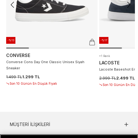
-%13
-%17
CONVERSE
+1 Renk
Converse Cons Day One Classic Unisex Siyah
LACOSTE
Sneaker
Lacoste Baseshot Erke
1.499 TL
1.299 TL
2.999 TL
2.499 TL
Son 10 Günün En Düşük Fiyatı
Son 10 Günün En Düşü
MÜŞTERI İLIŞKILERI
KURUMSAL