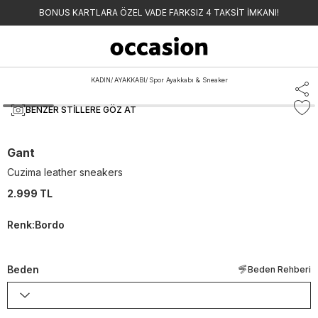
BONUS KARTLARA ÖZEL VADE FARKSIZ 4 TAKSİT İMKANI!
KADIN
/
AYAKKABI
/
Spor Ayakkabı & Sneaker
BENZER STILLERE GÖZ AT
Gant
Cuzima leather sneakers
2.999 TL
Renk
:
Bordo
Beden
Beden Rehberi