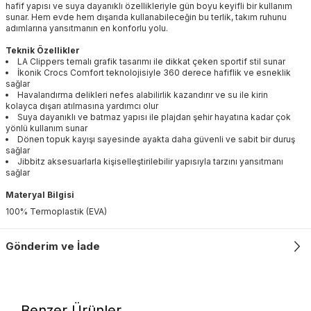
hafif yapısı ve suya dayanıklı özellikleriyle gün boyu keyifli bir kullanım
sunar. Hem evde hem dışarıda kullanabileceğin bu terlik, takım ruhunu
adımlarına yansıtmanın en konforlu yolu.
Teknik Özellikler
LA Clippers temalı grafik tasarımı ile dikkat çeken sportif stil sunar
İkonik Crocs Comfort teknolojisiyle 360 derece hafiflik ve esneklik
sağlar
Havalandırma delikleri nefes alabilirlik kazandırır ve su ile kirin
kolayca dışarı atılmasına yardımcı olur
Suya dayanıklı ve batmaz yapısı ile plajdan şehir hayatına kadar çok
yönlü kullanım sunar
Dönen topuk kayışı sayesinde ayakta daha güvenli ve sabit bir duruş
sağlar
Jibbitz aksesuarlarla kişiselleştirilebilir yapısıyla tarzını yansıtmanı
sağlar
Materyal Bilgisi
100% Termoplastik (EVA)
Gönderim ve İade
Benzer Ürünler