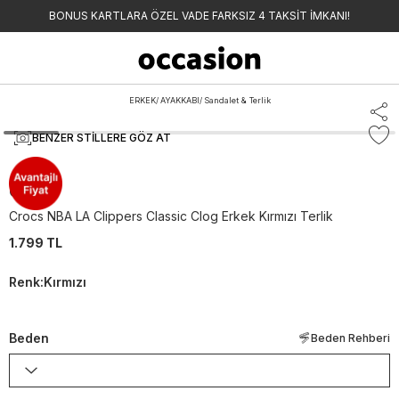
BONUS KARTLARA ÖZEL VADE FARKSIZ 4 TAKSİT İMKANI!
ERKEK
/
AYAKKABI
/
Sandalet & Terlik
BENZER STILLERE GÖZ AT
Crocs
Crocs NBA LA Clippers Classic Clog Erkek Kırmızı Terlik
1.799 TL
Renk
:
Kırmızı
Beden
Beden Rehberi