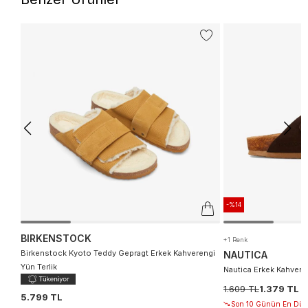
-%14
BIRKENSTOCK
+1 Renk
Birkenstock Kyoto Teddy Gepragt Erkek Kahverengi
NAUTICA
Yün Terlik
Nautica Erkek Kahveren
1.609 TL
1.379 TL
5.799 TL
Son 10 Günün En Düşü