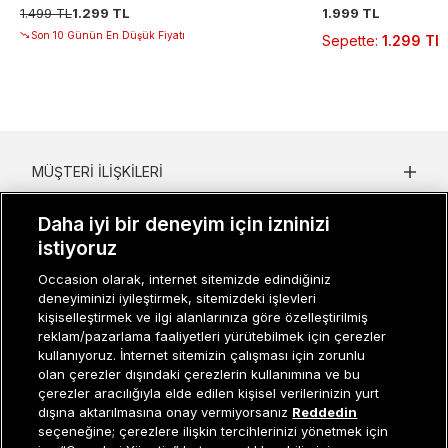
1.499 TL
1.299 TL
1.999 TL
Son 10 Günün En Düşük Fiyatı
Sepette
:
1.299 TL
MÜŞTERI İLIŞKILERI
KURUMSAL
Daha iyi bir deneyim için izninizi
istiyoruz
KADIN KATEGORILER
Occasion olarak, internet sitemizde edindiğiniz
GRUP MARKALAR
deneyiminizi iyileştirmek, sitemizdeki işlevleri
kişiselleştirmek ve ilgi alanlarınıza göre özelleştirilmiş
ERKEK KATEGORILER
reklam/pazarlama faaliyetleri yürütebilmek için çerezler
kullanıyoruz. İnternet sitemizin çalışması için zorunlu
olan çerezler dışındaki çerezlerin kullanımına ve bu
çerezler aracılığıyla elde edilen kişisel verilerinizin yurt
Müşteri İlişkileri
0 850 800 01 20
dışına aktarılmasına onay vermiyorsanız
Reddedin
seçeneğine; çerezlere ilişkin tercihlerinizi yönetmek için