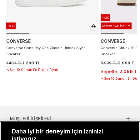
-%50
-%13
Sepette %30 İndirim
CONVERSE
CONVERSE
Converse Cons Day One Classic Unisex Siyah
Converse Chuck 70 De
Sneaker
Sneaker
1.499 TL
1.299 TL
5.999 TL
2.999 TL
Son 10 Günün En Düşük Fiyatı
Sepette
:
2.099 TL
Son 10 Günün En Düşü
MÜŞTERI İLIŞKILERI
Daha iyi bir deneyim için izninizi
KURUMSAL
istiyoruz