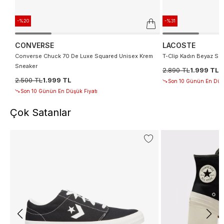
-%20
-%31
CONVERSE
LACOSTE
Converse Chuck 70 De Luxe Squared Unisex Krem
T-Clip Kadın Beyaz Sn
Sneaker
2.890 TL
1.999 TL
2.500 TL
1.999 TL
Son 10 Günün En Düşü
Son 10 Günün En Düşük Fiyatı
Çok Satanlar