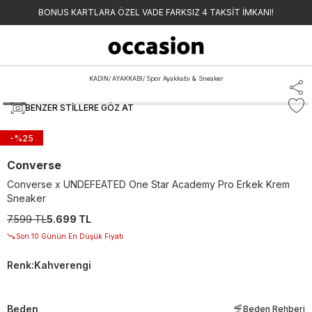
BONUS KARTLARA ÖZEL VADE FARKSIZ 4 TAKSİT İMKANI!
KADIN
/
AYAKKABI
/
Spor Ayakkabı & Sneaker
BENZER STILLERE GÖZ AT
-%
25
Converse
Converse x UNDEFEATED One Star Academy Pro Erkek Krem
Sneaker
7.599 TL
5.699 TL
Son 10 Günün En Düşük Fiyatı
Renk
:
Kahverengi
Beden
Beden Rehberi