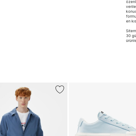
özenl
veril
konud
formu
en kı
Sitem
30 gü
ürünle