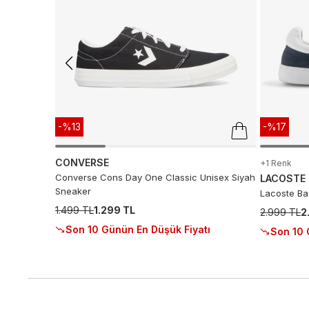
-%13
-%17
CONVERSE
+1 Renk
Converse Cons Day One Classic Unisex Siyah
LACOSTE
Sneaker
Lacoste Ba
1.499 TL
1.299 TL
2.999 TL
2
Son 10 Günün En Düşük Fiyatı
Son 10 