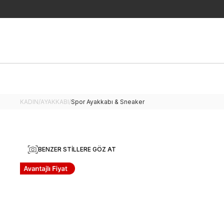
KADIN
/
AYAKKABI
/
Spor Ayakkabı & Sneaker
BENZER STILLERE GÖZ AT