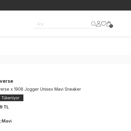
Ara
0
verse
erse x 1908 Jogger Unisex Mavi Sneaker
9 TL
k
:
Mavi