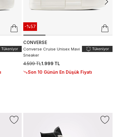
-%57
CONVERSE
Converse Cruise Unisex Mavi
Sneaker
4.599 TL
1.999 TL
ı
Son 10 Günün En Düşük Fiyatı
-%27
Sepette %1
+1 Renk
LACOSTE
Baseshot Ev