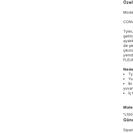
Özell
Mod
CONV
Tyler
getir
ayakk
de şı
çikol
yenid
FLEUR
Nede
Ty
Yu
İk
yuvar
İç
Mater
%100 
Gönd
Sipar