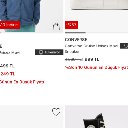
10 İndirim
-%57
CONVERSE
Converse Cruise Unisex Mavi
E
Sneaker
nisex Mavi
4.599 TL
1.999 TL
.499 TL
Son 10 Günün En Düşük Fiyat
.249 TL
Günün En Düşük Fiyatı