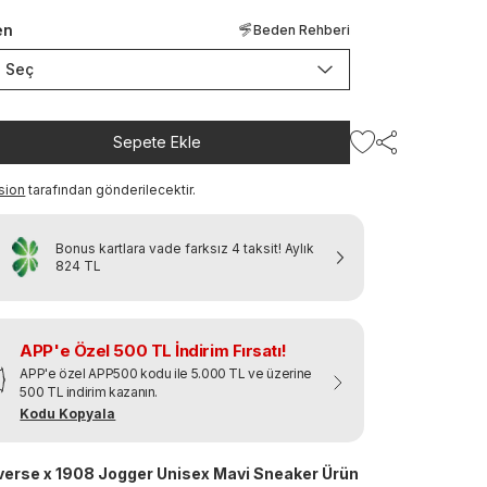
en
Beden Rehberi
Seç
Sepete Ekle
sion
tarafından gönderilecektir.
Bonus kartlara vade farksız 4 taksit!
Aylık
824 TL
APP'e Özel 500 TL İndirim Fırsatı!
APP'e özel APP500 kodu ile 5.000 TL ve üzerine
500 TL indirim kazanın.
Kodu Kopyala
erse x 1908 Jogger Unisex Mavi Sneaker Ürün