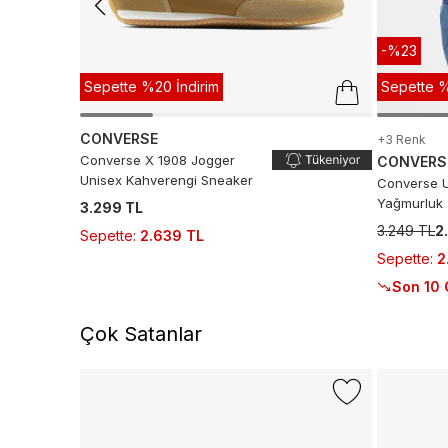
-%23
Sepette %20 İndirim
Sepette %
CONVERSE
+3 Renk
Converse X 1908 Jogger
CONVERS
Unisex Kahverengi Sneaker
Converse U
Yağmurluk
3.299 TL
3.249 TL
2
Sepette
:
2.639 TL
Sepette
:
2
Son 10 
Çok Satanlar