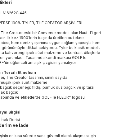
ikleri
el
A16262C
.
445
ERSE 1908: TYLER, THE CREATOR ARŞİVLERİ
, The Creator eski bir Converse modeli olan Naut-1’i geri
iyor. İlk kez 1900’lerin başında üretilen bu tekne
abısı, hem deniz yaşamına uygun sağlam yapısıyla hem
k görünümüyle dikkat çekiyordu. Tyler bu klasik modeli,
ata kahverengi ipek süet malzeme ve kontrast dikişlerle
en yorumladı. Tasarımda kendi markası GOLF le
*’ün eğlenceli ama şık çizgisini yansıtıyor.
n Tercih Etmelisin
ler, The Creator tasarımı, sınırlı sayıda
muşak ipek süet malzeme
i bağcık seçeneği: fildişi pamuk düz bağcık ve ip tarzı
lak bağcık
 tabanda ve etiketlerde GOLF le FLEUR* logosu
yal Bilgisi
İnek Derisi
erim ve İade
işinin en kısa sürede sana güvenli olarak ulaşması için