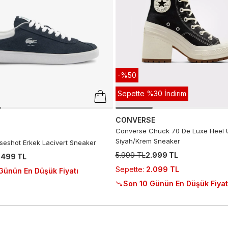
-%50
Sepette %30 İndirim
CONVERSE
Converse Chuck 70 De Luxe Heel 
Siyah/Krem Sneaker
seshot Erkek Lacivert Sneaker
5.999 TL
2.999 TL
.499 TL
Sepette
:
2.099 TL
Günün En Düşük Fiyatı
Son 10 Günün En Düşük Fiyat