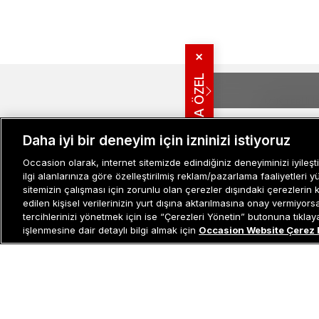
✕
SANA ÖZEL
MÜŞTERI İLIŞ
Bize Ulaşın
Daha iyi bir deneyim için izninizi istiyoruz
Sıkça Sorulan
İade ve İptal 
Occasion olarak, internet sitemizde edindiğiniz deneyiminizi iyileşti
Müşteri İlişkileri
0 850 800 01 20
ilgi alanlarınıza göre özelleştirilmiş reklam/pazarlama faaliyetleri y
Kampanya Bi
sitemizin çalışması için zorunlu olan çerezler dışındaki çerezlerin 
Kullanım Şartl
edilen kişisel verilerinizin yurt dışına aktarılmasına onay vermiyor
Aydınlatma M
tercihlerinizi yönetmek için ise “Çerezleri Yönetin” butonuna tıklayabi
Sepette %20 İndirim
Site Haritası
işlenmesine dair detaylı bilgi almak için
Occasion Website Çerez 
Misafir Üye S
Converse X
İşlem Rehber
1908 Jogger
Unisex
3.299 TL
Kahverengi
Sepette
:
2.639 TL
Sneaker