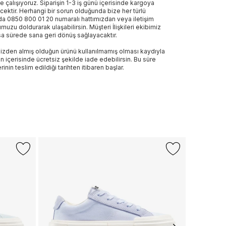
e çalışıyoruz. Siparişin 1-3 iş günü içerisinde kargoya
ecektir. Herhangi bir sorun olduğunda bize her türlü
a 0850 800 01 20 numaralı hattımızdan veya iletişim
muzu doldurarak ulaşabilirsin. Müşteri İlişkileri ekibimiz
sa sürede sana geri dönüş sağlayacaktır.
izden almış olduğun ürünü kullanılmamış olması kaydıyla
n içerisinde ücretsiz şekilde iade edebilirsin. Bu süre
rinin teslim edildiği tarihten itibaren başlar.
Sepette %3
+2 Renk
CONVERS
Converse Ba
1.099 TL
Sepette
:
7