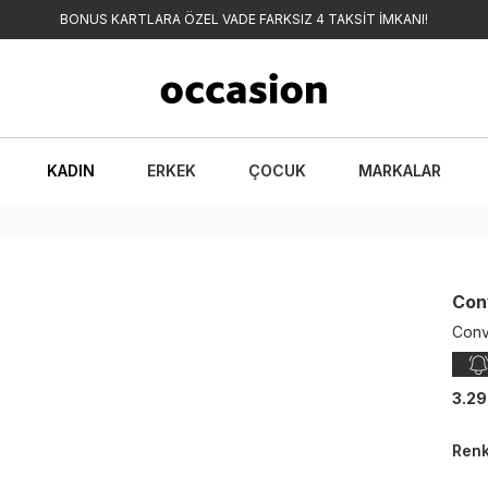
BONUS KARTLARA ÖZEL VADE FARKSIZ 4 TAKSİT İMKANI!
KADIN
ERKEK
ÇOCUK
MARKALAR
Con
Conv
3.29
Ren