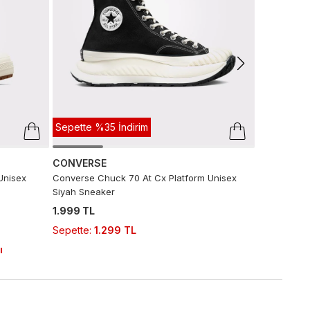
Sneaker
4.124 TL
2.
Sepette
:
2
Son 10 G
Sepette %35 İndirim
CONVERSE
Unisex
Converse Chuck 70 At Cx Platform Unisex
Siyah Sneaker
1.999 TL
Sepette
:
1.299 TL
ı