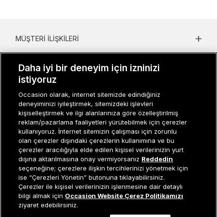
MÜŞTERI İLIŞKILERI
KURUMSAL
Daha iyi bir deneyim için izninizi
istiyoruz
KADIN KATEGORILER
Occasion olarak, internet sitemizde edindiğiniz
GRUP MARKALAR
deneyiminizi iyileştirmek, sitemizdeki işlevleri
kişiselleştirmek ve ilgi alanlarınıza göre özelleştirilmiş
ERKEK KATEGORILER
reklam/pazarlama faaliyetleri yürütebilmek için çerezler
kullanıyoruz. İnternet sitemizin çalışması için zorunlu
olan çerezler dışındaki çerezlerin kullanımına ve bu
çerezler aracılığıyla elde edilen kişisel verilerinizin yurt
Müşteri İlişkileri
0 850 800 01 20
dışına aktarılmasına onay vermiyorsanız
Reddedin
seçeneğine; çerezlere ilişkin tercihlerinizi yönetmek için
ise “Çerezleri Yönetin” butonuna tıklayabilirsiniz.
Çerezler ile kişisel verilerinizin işlenmesine dair detaylı
Occasion bir EREN PERAKENDE markasıdır. © Eren Holding
Tükendi
bilgi almak için
Occasion Website Çerez Politikamızı
ziyaret edebilirsiniz.