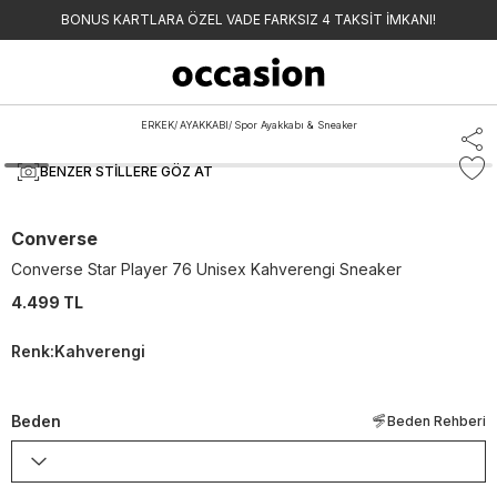
BONUS KARTLARA ÖZEL VADE FARKSIZ 4 TAKSİT İMKANI!
ERKEK
/
AYAKKABI
/
Spor Ayakkabı & Sneaker
BENZER STILLERE GÖZ AT
Converse
Converse Star Player 76 Unisex Kahverengi Sneaker
4.499 TL
Renk
:
Kahverengi
Beden
Beden Rehberi