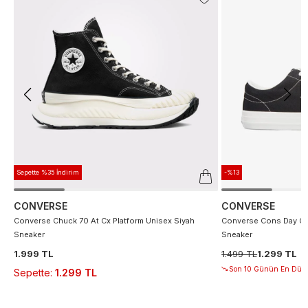
Sepette %35 İndirim
-%13
CONVERSE
CONVERSE
Converse Chuck 70 At Cx Platform Unisex Siyah
Converse Cons Day On
Sneaker
Sneaker
1.999 TL
1.499 TL
1.299 TL
Son 10 Günün En Düşü
Sepette
:
1.299 TL