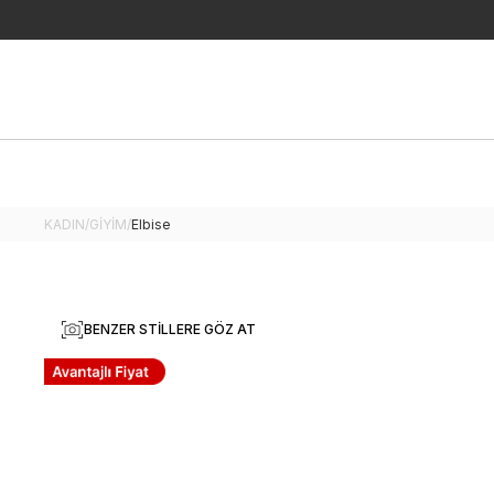
KADIN
/
GİYİM
/
Elbise
BENZER STILLERE GÖZ AT