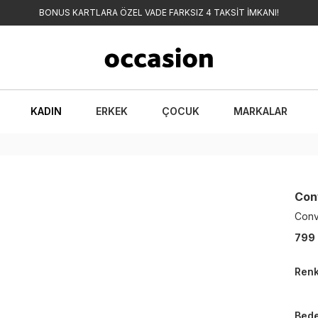
BONUS KARTLARA ÖZEL VADE FARKSIZ 4 TAKSİT İMKANI!
KADIN
ERKEK
ÇOCUK
MARKALAR
Con
Conv
799
Ren
Bed