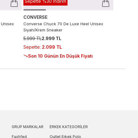
Sepette %30 İndirim
CONVERSE
 Unisex
Converse Chuck 70 De Luxe Heel Unisex
Siyah/Krem Sneaker
5.999 TL
2.999 TL
Sepette
:
2.099 TL
Son 10 Günün En Düşük Fiyatı
GRUP MARKALAR
ERKEK KATEGORILER
Fashfed
Outlet Erkek Polo