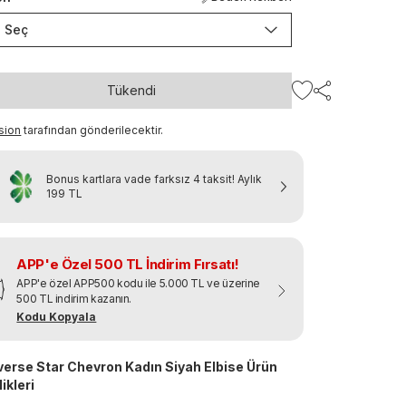
Seç
Tükendi
sion
tarafından gönderilecektir.
Bonus kartlara vade farksız 4 taksit!
Aylık
199 TL
APP'e Özel 500 TL İndirim Fırsatı!
APP'e özel APP500 kodu ile 5.000 TL ve üzerine
500 TL indirim kazanın.
Kodu Kopyala
erse Star Chevron Kadın Siyah Elbise Ürün
ikleri