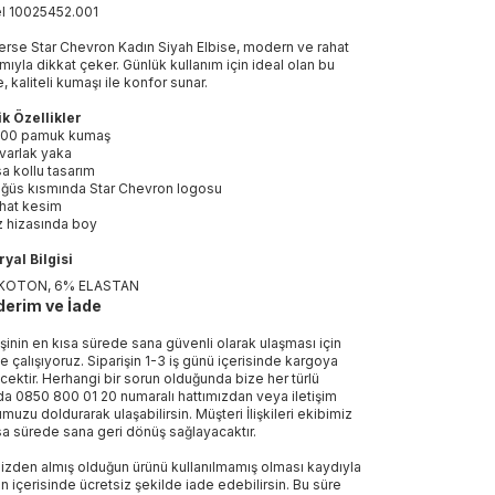
el
10025452
.
001
rse Star Chevron Kadın Siyah Elbise, modern ve rahat
ımıyla dikkat çeker. Günlük kullanım için ideal olan bu
, kaliteli kumaşı ile konfor sunar.
k Özellikler
00 pamuk kumaş
varlak yaka
sa kollu tasarım
ğüs kısmında Star Chevron logosu
hat kesim
z hizasında boy
yal Bilgisi
KOTON, 6% ELASTAN
erim ve İade
işinin en kısa sürede sana güvenli olarak ulaşması için
e çalışıyoruz. Siparişin 1-3 iş günü içerisinde kargoya
ecektir. Herhangi bir sorun olduğunda bize her türlü
a 0850 800 01 20 numaralı hattımızdan veya iletişim
muzu doldurarak ulaşabilirsin. Müşteri İlişkileri ekibimiz
sa sürede sana geri dönüş sağlayacaktır.
izden almış olduğun ürünü kullanılmamış olması kaydıyla
n içerisinde ücretsiz şekilde iade edebilirsin. Bu süre