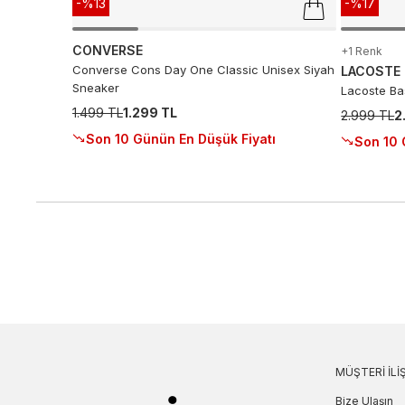
-%13
-%17
CONVERSE
+1 Renk
Converse Cons Day One Classic Unisex Siyah
LACOSTE
Sneaker
Lacoste Ba
1.499 TL
1.299 TL
2.999 TL
2
Son 10 Günün En Düşük Fiyatı
Son 10 
MÜŞTERI İLIŞ
Bize Ulaşın