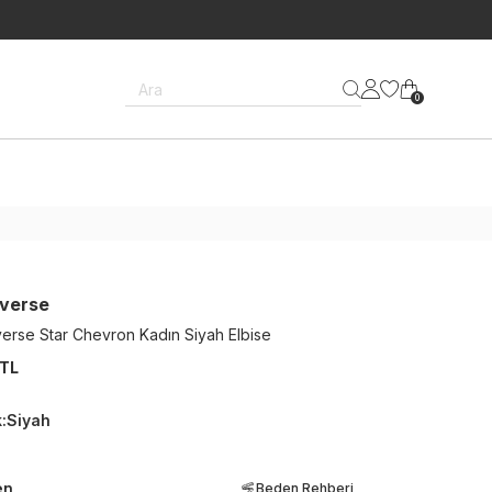
Ara
0
verse
erse Star Chevron Kadın Siyah Elbise
 TL
k
:
Siyah
en
Beden Rehberi