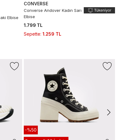
CONVERSE
Converse Andover Kadın Sarı
Elbise
aki Elbise
1.799 TL
Sepette
:
1.259 TL
-%43
Sepette %
+1 Renk
LACOSTE
L.12.12 Erkek
6.990 TL
3
Sepette
:
3.
Son 10 G
-%50