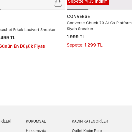
Sepette %35 İndirim
CONVERSE
Converse Chuck 70 At Cx Platform
Siyah Sneaker
seshot Erkek Lacivert Sneaker
1.999 TL
.499 TL
Sepette
:
1.299 TL
Günün En Düşük Fiyatı
KILERI
KURUMSAL
KADIN KATEGORILER
Hakkımızda
Outlet Kadın Polo