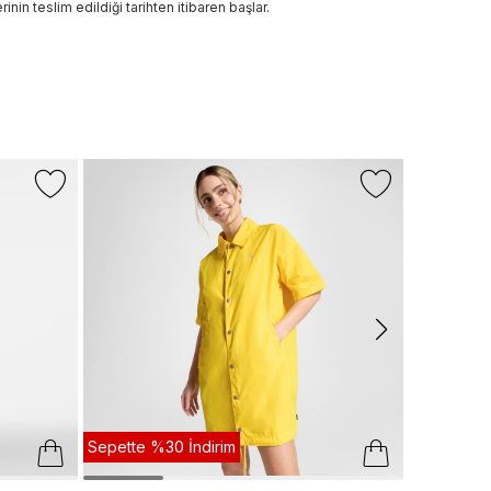
rinin teslim edildiği tarihten itibaren başlar.
CALVIN KL
Calvin Klei
Siyah Elbise
2.799 TL
Sepette %30 İndirim