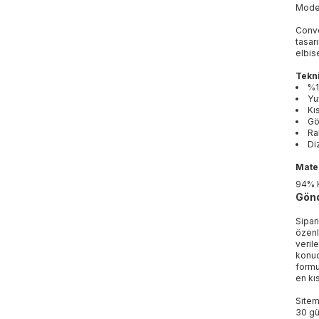
Mod
Conve
tasar
elbise
Tekni
%1
Yu
Kı
Gö
Ra
Di
Mater
94% 
Gönd
Sipar
özenl
veril
konud
formu
en kı
Sitem
30 gü