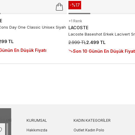
-%17
E
+1 Renk
ons Day One Classic Unisex Siyah
LACOSTE
Lacoste Baseshot Erkek Lacivert S
.299 TL
2.999 TL
2.499 TL
Günün En Düşük Fiyatı
Son 10 Günün En Düşük Fiyat
KILERI
KURUMSAL
KADIN KATEGORILER
Hakkımızda
Outlet Kadın Polo