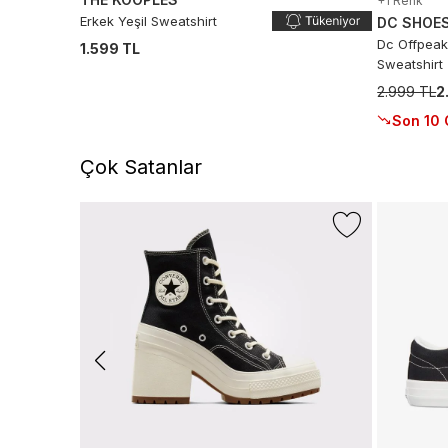
+1 Renk
Erkek Yeşil Sweatshirt
DC SHOE
Dc Offpeak
1.599 TL
Sweatshirt
2.999 TL
2
Son 10 
Çok Satanlar