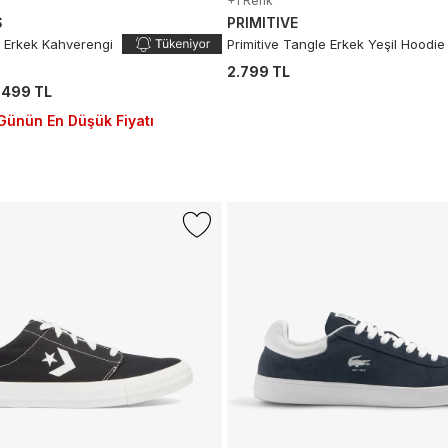
+1 Renk
S
PRIMITIVE
 Erkek Kahverengi
Primitive Tangle Erkek Yeşil Hoodie
2.799 TL
.499 TL
Günün En Düşük Fiyatı