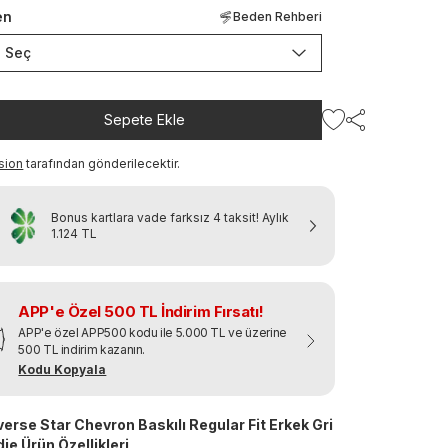
en
Beden Rehberi
Seç
Sepete Ekle
sion
tarafından gönderilecektir.
Bonus kartlara vade farksız 4 taksit!
Aylık
1.124 TL
APP'e Özel 500 TL İndirim Fırsatı!
APP'e özel APP500 kodu ile 5.000 TL ve üzerine
500 TL indirim kazanın.
Kodu Kopyala
erse Star Chevron Baskılı Regular Fit Erkek Gri
ie Ürün Özellikleri