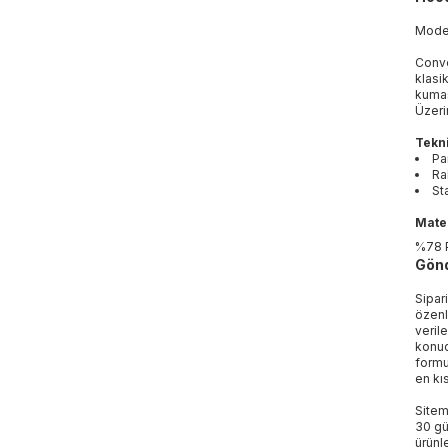
Mod
Conve
klasi
kumaş
Üzeri
Tekni
Pa
Ra
St
Mater
%78 
Gönd
Sipar
özenl
veril
konud
formu
en kı
Sitem
30 gü
ürünle