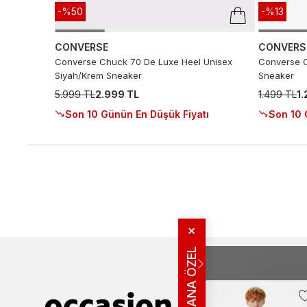
-%50
-%13
CONVERSE
CONVERS
Converse Chuck 70 De Luxe Heel Unisex
Converse C
Siyah/Krem Sneaker
Sneaker
5.999 TL
2.999 TL
1.499 TL
1
Son 10 Günün En Düşük Fiyatı
Son 10 
✕
SANA ÖZEL
MÜŞTERI İLIŞ
Bize Ulaşın