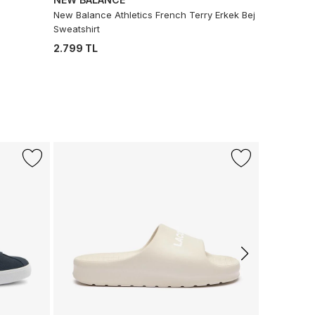
New Balance Athletics French Terry Erkek Bej
Sweatshirt
2.799 TL
-%13
CONVERS
Converse C
Beyaz Snea
1.499 TL
1.