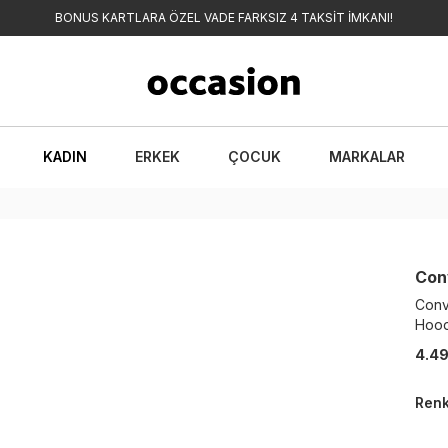
BONUS KARTLARA ÖZEL VADE FARKSIZ 4 TAKSİT İMKANI!
KADIN
ERKEK
ÇOCUK
MARKALAR
Con
Conv
Hoo
4.49
Ren