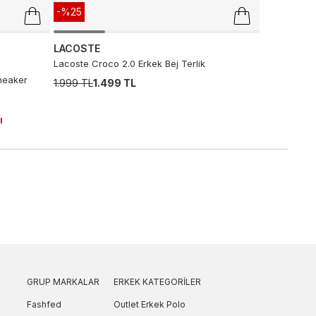
-%25
LACOSTE
Lacoste Croco 2.0 Erkek Bej Terlik
neaker
1.999 TL
1.499 TL
ı
GRUP MARKALAR
ERKEK KATEGORILER
Fashfed
Outlet Erkek Polo