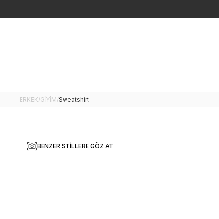
ERKEK
/
GİYİM
/
Sweatshirt
BENZER STILLERE GÖZ AT