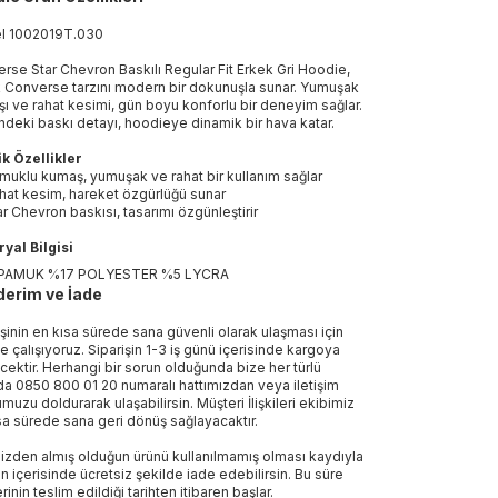
el
1002019T
.
030
rse Star Chevron Baskılı Regular Fit Erkek Gri Hoodie,
k Converse tarzını modern bir dokunuşla sunar. Yumuşak
ı ve rahat kesimi, gün boyu konforlu bir deneyim sağlar.
ndeki baskı detayı, hoodieye dinamik bir hava katar.
k Özellikler
muklu kumaş, yumuşak ve rahat bir kullanım sağlar
hat kesim, hareket özgürlüğü sunar
ar Chevron baskısı, tasarımı özgünleştirir
yal Bilgisi
PAMUK %17 POLYESTER %5 LYCRA
erim ve İade
işinin en kısa sürede sana güvenli olarak ulaşması için
e çalışıyoruz. Siparişin 1-3 iş günü içerisinde kargoya
ecektir. Herhangi bir sorun olduğunda bize her türlü
a 0850 800 01 20 numaralı hattımızdan veya iletişim
muzu doldurarak ulaşabilirsin. Müşteri İlişkileri ekibimiz
sa sürede sana geri dönüş sağlayacaktır.
izden almış olduğun ürünü kullanılmamış olması kaydıyla
n içerisinde ücretsiz şekilde iade edebilirsin. Bu süre
rinin teslim edildiği tarihten itibaren başlar.