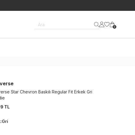
Ara
0
verse
erse Star Chevron Baskılı Regular Fit Erkek Gri
die
9 TL
k
:
Gri