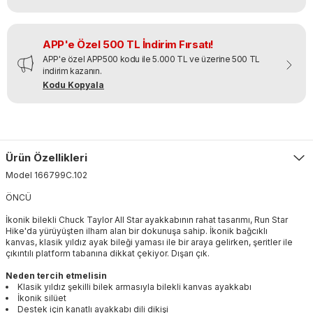
APP'e Özel 500 TL İndirim Fırsatı!
APP'e özel APP500 kodu ile 5.000 TL ve üzerine 500 TL
indirim kazanın.
Kodu Kopyala
Ürün Özellikleri
Model
166799C
.
102
ÖNCÜ
İkonik bilekli Chuck Taylor All Star ayakkabının rahat tasarımı, Run Star
Hike'da yürüyüşten ilham alan bir dokunuşa sahip. İkonik bağcıklı
kanvas, klasik yıldız ayak bileği yaması ile bir araya gelirken, şeritler ile
çıkıntılı platform tabanına dikkat çekiyor. Dışarı çık.
Neden tercih etmelisin
Klasik yıldız şekilli bilek armasıyla bilekli kanvas ayakkabı
İkonik silüet
Destek için kanatlı ayakkabı dili dikişi