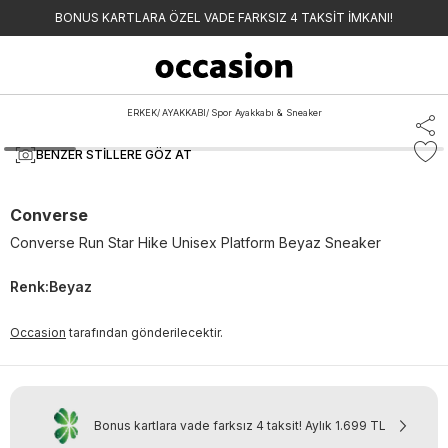
BONUS KARTLARA ÖZEL VADE FARKSIZ 4 TAKSİT İMKANI!
ERKEK
/
AYAKKABI
/
Spor Ayakkabı & Sneaker
BENZER STILLERE GÖZ AT
Converse
Converse Run Star Hike Unisex Platform Beyaz Sneaker
Renk
:
Beyaz
Occasion
tarafından gönderilecektir.
Bonus kartlara vade farksız 4 taksit!
Aylık
1.699 TL