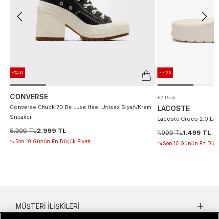
-%50
-%25
CONVERSE
+2 Renk
Converse Chuck 70 De Luxe Heel Unisex Siyah/Krem
LACOSTE
Sneaker
Lacoste Croco 2.0 Erke
5.999 TL
2.999 TL
1.999 TL
1.499 TL
Son 10 Günün En Düşük Fiyatı
Son 10 Günün En Düşü
MÜŞTERI İLIŞKILERI