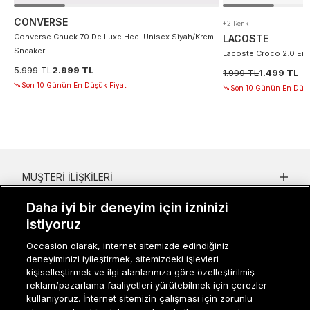
CONVERSE
+2 Renk
Converse Chuck 70 De Luxe Heel Unisex Siyah/Krem
LACOSTE
Sneaker
Lacoste Croco 2.0 Erke
5.999 TL
2.999 TL
1.999 TL
1.499 TL
Son 10 Günün En Düşük Fiyatı
Son 10 Günün En Düşü
MÜŞTERI İLIŞKILERI
KURUMSAL
Daha iyi bir deneyim için izninizi
istiyoruz
KADIN KATEGORILER
Occasion olarak, internet sitemizde edindiğiniz
deneyiminizi iyileştirmek, sitemizdeki işlevleri
GRUP MARKALAR
kişiselleştirmek ve ilgi alanlarınıza göre özelleştirilmiş
reklam/pazarlama faaliyetleri yürütebilmek için çerezler
ERKEK KATEGORILER
kullanıyoruz. İnternet sitemizin çalışması için zorunlu