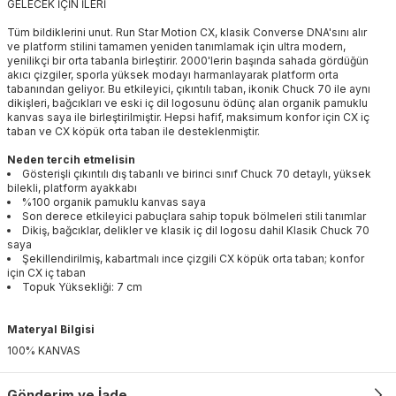
GELECEK İÇİN İLERİ
Tüm bildiklerini unut. Run Star Motion CX, klasik Converse DNA'sını alır
ve platform stilini tamamen yeniden tanımlamak için ultra modern,
yenilikçi bir orta tabanla birleştirir. 2000'lerin başında sahada gördüğün
akıcı çizgiler, sporla yüksek modayı harmanlayarak platform orta
tabanından geliyor. Bu etkileyici, çıkıntılı taban, ikonik Chuck 70 ile aynı
dikişleri, bağcıkları ve eski iç dil logosunu ödünç alan organik pamuklu
kanvas saya ile birleştirilmiştir. Hepsi hafif, maksimum konfor için CX iç
taban ve CX köpük orta taban ile desteklenmiştir.
Neden tercih etmelisin
Gösterişli çıkıntılı dış tabanlı ve birinci sınıf Chuck 70 detaylı, yüksek
bilekli, platform ayakkabı
%100 organik pamuklu kanvas saya
Son derece etkileyici pabuçlara sahip topuk bölmeleri stili tanımlar
Dikiş, bağcıklar, delikler ve klasik iç dil logosu dahil Klasik Chuck 70
saya
Şekillendirilmiş, kabartmalı ince çizgili CX köpük orta taban; konfor
için CX iç taban
Topuk Yüksekliği: 7 cm
Materyal Bilgisi
100% KANVAS
Gönderim ve İade