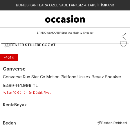
BONUS KARTLARA ÖZEL VADE FARKSIZ 4 TAKSİT İMKANI!
ERKEK
/
AYAKKABI
/
Spor Ayakkabı & Sneaker
BENZER STILLERE GÖZ AT
-%
64
Converse
Converse Run Star Cx Motion Platform Unisex Beyaz Sneaker
5.499 TL
1.999 TL
Son 10 Günün En Düşük Fiyatı
Renk
:
Beyaz
Beden
Beden Rehberi