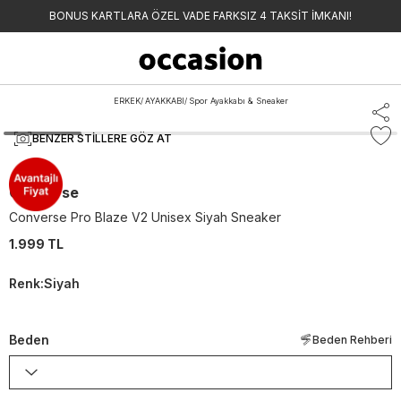
BONUS KARTLARA ÖZEL VADE FARKSIZ 4 TAKSİT İMKANI!
ERKEK
/
AYAKKABI
/
Spor Ayakkabı & Sneaker
BENZER STILLERE GÖZ AT
Converse
Converse Pro Blaze V2 Unisex Siyah Sneaker
1.999 TL
Renk
:
Siyah
Beden
Beden Rehberi