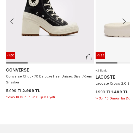
-%50
-%25
CONVERSE
+2 Renk
Converse Chuck 70 De Luxe Heel Unisex Siyah/Krem
LACOSTE
Sneaker
Lacoste Croco 2.0 Erke
5.999 TL
2.999 TL
1.999 TL
1.499 TL
Son 10 Günün En Düşük Fiyatı
Son 10 Günün En Düşü