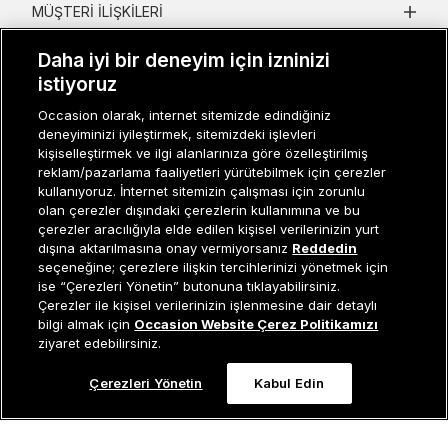
MÜŞTERI İLIŞKILERI
KURUMSAL
Daha iyi bir deneyim için izninizi
istiyoruz
KADIN KATEGORILER
Occasion olarak, internet sitemizde edindiğiniz
GRUP MARKALAR
deneyiminizi iyileştirmek, sitemizdeki işlevleri
kişiselleştirmek ve ilgi alanlarınıza göre özelleştirilmiş
reklam/pazarlama faaliyetleri yürütebilmek için çerezler
ERKEK KATEGORILER
kullanıyoruz. İnternet sitemizin çalışması için zorunlu
olan çerezler dışındaki çerezlerin kullanımına ve bu
çerezler aracılığıyla elde edilen kişisel verilerinizin yurt
dışına aktarılmasına onay vermiyorsanız
Reddedin
Müşteri İlişkileri
0 850 800 01 20
seçeneğine; çerezlere ilişkin tercihlerinizi yönetmek için
ise “Çerezleri Yönetin” butonuna tıklayabilirsiniz.
Çerezler ile kişisel verilerinizin işlenmesine dair detaylı
Sepete Ekle
bilgi almak için
Occasion Website Çerez Politikamızı
Occasion bir EREN PERAKENDE markasıdır. © Eren Holding
ziyaret edebilirsiniz.
Çerezleri Yönetin
Kabul Edin
0