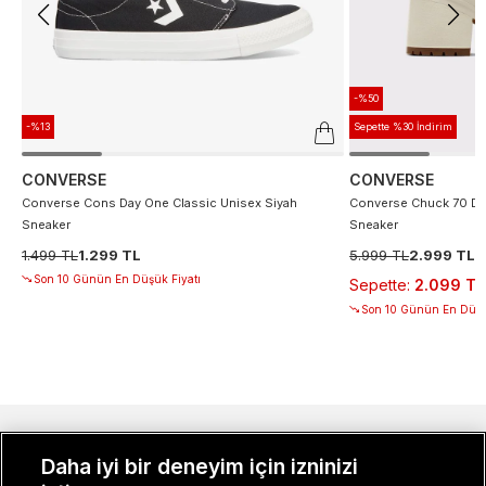
-%50
-%13
Sepette %30 İndirim
CONVERSE
CONVERSE
Converse Cons Day One Classic Unisex Siyah
Converse Chuck 70 De
Sneaker
Sneaker
1.499 TL
1.299 TL
5.999 TL
2.999 TL
Son 10 Günün En Düşük Fiyatı
Sepette
:
2.099 TL
Son 10 Günün En Düşü
MÜŞTERI İLIŞKILERI
Daha iyi bir deneyim için izninizi