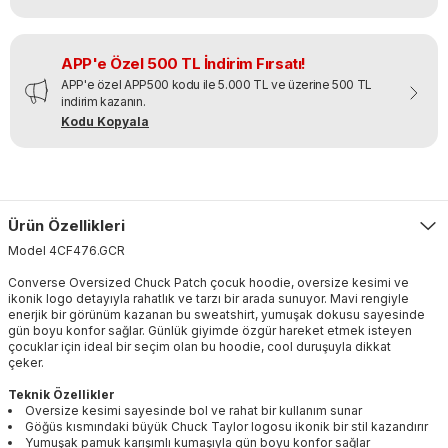
APP'e Özel 500 TL İndirim Fırsatı!
APP'e özel APP500 kodu ile 5.000 TL ve üzerine 500 TL
indirim kazanın.
Kodu Kopyala
Ürün Özellikleri
Model
4CF476
.
GCR
Converse Oversized Chuck Patch çocuk hoodie, oversize kesimi ve
ikonik logo detayıyla rahatlık ve tarzı bir arada sunuyor. Mavi rengiyle
enerjik bir görünüm kazanan bu sweatshirt, yumuşak dokusu sayesinde
gün boyu konfor sağlar. Günlük giyimde özgür hareket etmek isteyen
çocuklar için ideal bir seçim olan bu hoodie, cool duruşuyla dikkat
çeker.
Teknik Özellikler
Oversize kesimi sayesinde bol ve rahat bir kullanım sunar
Göğüs kısmındaki büyük Chuck Taylor logosu ikonik bir stil kazandırır
Yumuşak pamuk karışımlı kumaşıyla gün boyu konfor sağlar