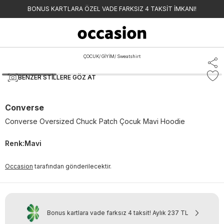
BONUS KARTLARA ÖZEL VADE FARKSIZ 4 TAKSİT İMKANI!
ÇOCUK
/
GİYİM
/
Sweatshirt
BENZER STILLERE GÖZ AT
Converse
Converse Oversized Chuck Patch Çocuk Mavi Hoodie
Renk
:
Mavi
Occasion
tarafından gönderilecektir.
Bonus kartlara vade farksız 4 taksit!
Aylık
237 TL