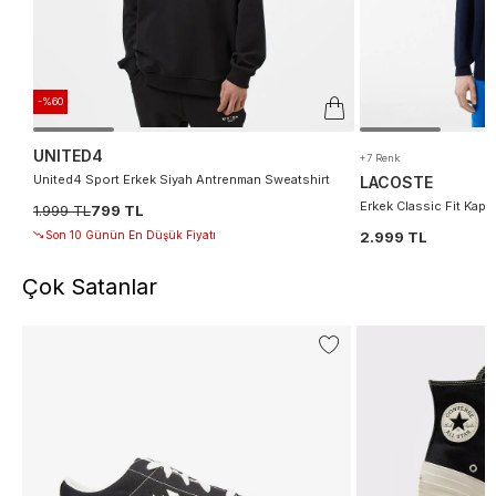
-%60
UNITED4
+7 Renk
United4 Sport Erkek Siyah Antrenman Sweatshirt
LACOSTE
Erkek Classic Fit Kapü
1.999 TL
799 TL
Son 10 Günün En Düşük Fiyatı
2.999 TL
Çok Satanlar