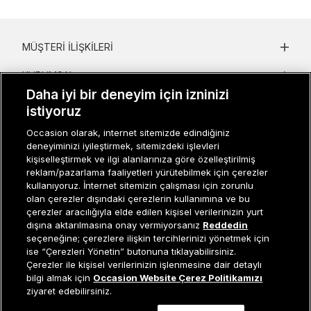
MÜŞTERI İLIŞKILERI
KURUMSAL
Daha iyi bir deneyim için izninizi
KADIN KATEGORILER
istiyoruz
GRUP MARKALAR
Occasion olarak, internet sitemizde edindiğiniz
deneyiminizi iyileştirmek, sitemizdeki işlevleri
kişiselleştirmek ve ilgi alanlarınıza göre özelleştirilmiş
ERKEK KATEGORILER
reklam/pazarlama faaliyetleri yürütebilmek için çerezler
kullanıyoruz. İnternet sitemizin çalışması için zorunlu
olan çerezler dışındaki çerezlerin kullanımına ve bu
çerezler aracılığıyla elde edilen kişisel verilerinizin yurt
Müşteri İlişkileri
0 850 800 01 20
dışına aktarılmasına onay vermiyorsanız
Reddedin
seçeneğine; çerezlere ilişkin tercihlerinizi yönetmek için
ise “Çerezleri Yönetin” butonuna tıklayabilirsiniz.
Çerezler ile kişisel verilerinizin işlenmesine dair detaylı
Occasion bir EREN PERAKENDE markasıdır. © Eren Holding
Tükendi
bilgi almak için
Occasion Website Çerez Politikamızı
ziyaret edebilirsiniz.