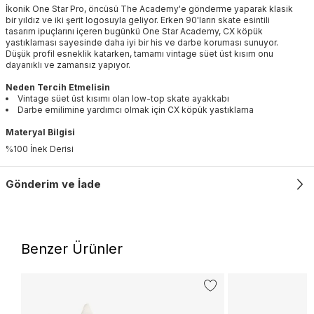
İkonik One Star Pro, öncüsü The Academy'e gönderme yaparak klasik
bir yıldız ve iki şerit logosuyla geliyor. Erken 90'ların skate esintili
tasarım ipuçlarını içeren bugünkü One Star Academy, CX köpük
yastıklaması sayesinde daha iyi bir his ve darbe koruması sunuyor.
Düşük profil esneklik katarken, tamamı vintage süet üst kısım onu
dayanıklı ve zamansız yapıyor.
Neden Tercih Etmelisin
Vintage süet üst kısımı olan low-top skate ayakkabı
Darbe emilimine yardımcı olmak için CX köpük yastıklama
Materyal Bilgisi
%100 İnek Derisi
Gönderim ve İade
Benzer Ürünler