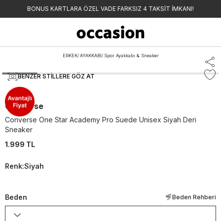
BONUS KARTLARA ÖZEL VADE FARKSIZ 4 TAKSİT İMKANI!
ERKEK
/
AYAKKABI
/
Spor Ayakkabı & Sneaker
BENZER STILLERE GÖZ AT
Converse
Converse One Star Academy Pro Suede Unisex Siyah Deri
Sneaker
1.999 TL
Renk
:
Siyah
Beden
Beden Rehberi